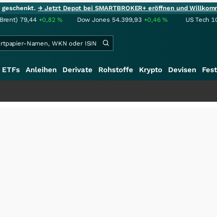
ie geschenkt.
→ Jetzt Depot bei SMARTBROKER+ eröffnen und Willkom
(Brent)
79,44
+0,82
%
Dow Jones
54.399,93
+0,46
%
US Tech 1
ETFs
Anleihen
Derivate
Rohstoffe
Krypto
Devisen
Fest