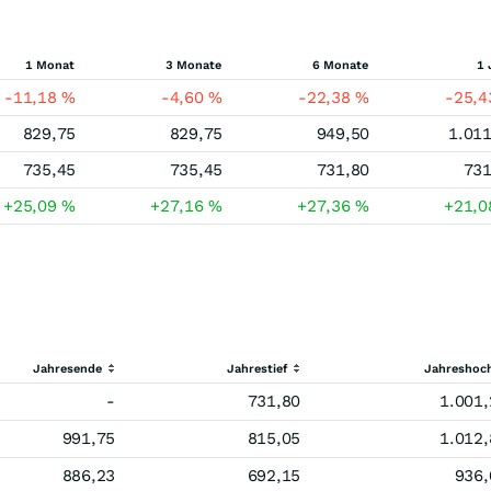
1 Monat
3 Monate
6 Monate
1 
-11,18
%
-4,60
%
-22,38
%
-25,
829,75
829,75
949,50
1.011
735,45
735,45
731,80
731
+25,09
%
+27,16
%
+27,36
%
+21,
Jahresende
Jahrestief
Jahreshoc
-
731,80
1.001,
991,75
815,05
1.012,
886,23
692,15
936,