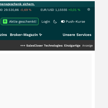
mensgeschenk sichern.
00
29.530,86
-0,69
%
EUR/USD
1,15555
+0,01
%
Aktie geschenkt!
Login
Push-Kurse
zins
Broker-Magazin ✨
Unsere Services
+++
SalesCloser Technologies: Einzigartige Leistung zieht die Top-Dogs an
Anzeige