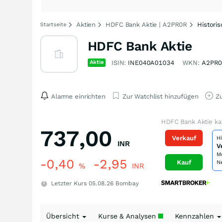
Aktien
HDFC Bank Aktie | A2PR0R
Histori
Startseite
HDFC Bank Aktie
Aktie
ISIN:
INE040A01034
WKN:
A2PR
Alarme einrichten
Zur Watchlist hinzufügen
Zu
HDFC Bank Aktie ka
737,00
Verkauf
H
INR
V
M
-0,40
-2,95
Kauf
N
%
INR
Letzter Kurs
05.08.26
Bombay
Übersicht
Kurse & Analysen
Kennzahlen