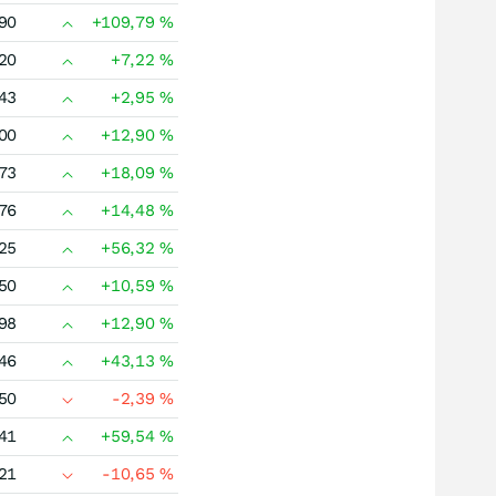
90
+109,79
%
20
+7,22
%
43
+2,95
%
00
+12,90
%
73
+18,09
%
76
+14,48
%
25
+56,32
%
50
+10,59
%
98
+12,90
%
46
+43,13
%
50
-2,39
%
41
+59,54
%
21
-10,65
%