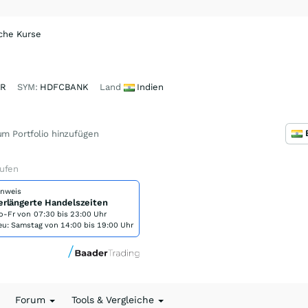
sche Kurse
0R
SYM:
HDFCBANK
Land
Indien
m Portfolio hinzufügen
ufen
inweis
erlängerte Handelszeiten
o-Fr von
07:30 bis 23:00 Uhr
eu: Samstag von 14:00 bis 19:00 Uhr
Forum
Tools & Vergleiche