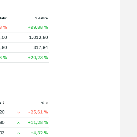
Jahr
5 Jahre
43
%
+99,88
%
,00
1.012,80
,80
317,94
08
%
+20,23
%
h
%
20
-25,61
%
80
+11,28
%
03
+4,32
%