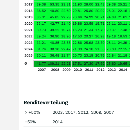
2017
39.08
53.35
23.81
21.90
28.00
22.48
29.38
25.21
2018
36.52
48.80
22.60
20.81
25.80
20.92
26.01
22.15
2019
35.01
45.85
22.29
20.66
24.99
20.71
24.89
21.61
2020
33.17
42.77
21.40
19.86
23.59
19.71
23.11
20.11
2021
30.73
39.22
19.74
18.20
21.34
17.70
20.37
17.48
2022
29.24
36.90
18.96
17.50
20.27
16.92
19.18
16.53
2023
33.21
40.85
23.88
22.86
25.98
23.30
26.11
24.39
2024
31.26
38.18
22.42
21.38
24.10
21.53
23.89
22.15
2025
30.11
36.48
21.74
20.73
23.19
20.76
22.84
21.18
Ø
41.77
109.21
22.21
17.51
27.30
17.92
25.60
19.65
2007
2008
2009
2010
2011
2012
2013
2014
Renditeverteilung
> +50%
2023, 2017, 2012, 2009, 2007
+50%
2014