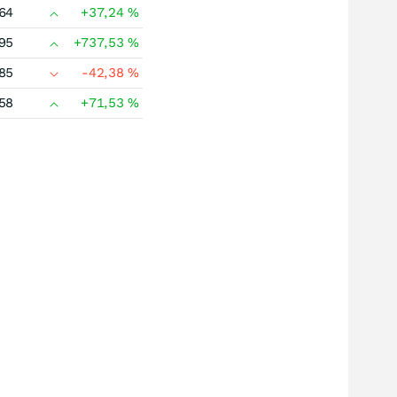
64
+37,24
%
95
+737,53
%
85
-42,38
%
58
+71,53
%