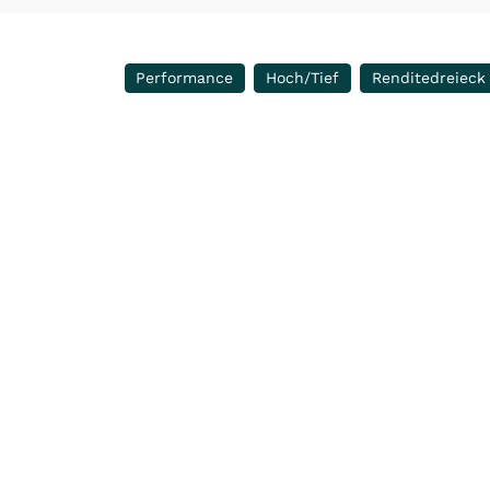
Performance
Hoch/Tief
Renditedreieck