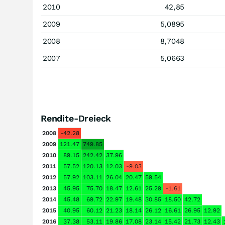
2010
42,85
2009
5,0895
2008
8,7048
2007
5,0663
Rendite-Dreieck
2008
-42.28
2009
121.47
749.85
2010
89.15
242.42
37.96
2011
57.52
120.13
12.03
-9.03
2012
57.92
103.11
26.04
20.47
59.54
2013
45.95
75.70
18.47
12.61
25.29
-1.61
2014
45.48
69.72
22.97
19.48
30.85
18.50
42.72
2015
40.95
60.12
21.23
18.14
26.12
16.61
26.95
12.92
2016
37.38
53.11
19.86
17.08
23.14
15.42
21.73
12.43