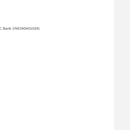
C Bank
(INE040A01034)