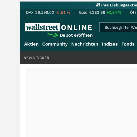
🎁 Ihre Lieblingsakt
DAX
26.199,00
-0,51
%
Gold
4.282,68
+0,84
%
Öl 
Depot eröffnen
Aktien
Community
Nachrichten
Indizes
Fonds
NEWS TICKER