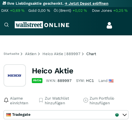
🎁 Ihre Lieblingsaktie geschenkt.
→ Jetzt Depot eröffnen
DAX
+0,69
%
Gold
0,00
%
Öl (Brent)
+0,02
%
Dow Jones
+0,25
%
Aktien
Heico Aktie | 889997
Chart
Startseite
Heico Aktie
Aktie
WKN:
889997
SYM:
HC1
Land
Alarme
Zur Watchlist
Zum Portfolio
einrichten
hinzufügen
hinzufügen
Tradegate