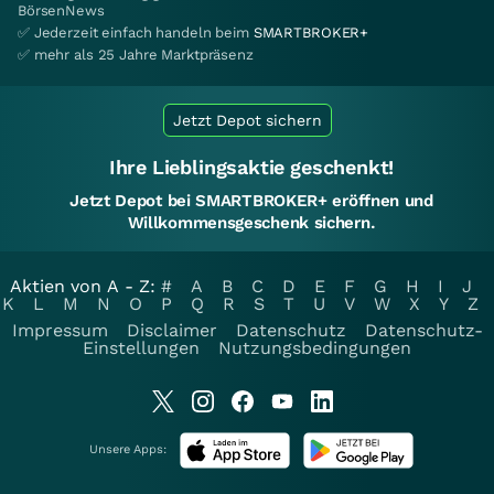
BörsenNews
✅ Jederzeit einfach handeln beim
SMARTBROKER+
✅ mehr als 25 Jahre Marktpräsenz
Jetzt Depot sichern
Ihre Lieblingsaktie geschenkt!
Jetzt Depot bei SMARTBROKER+ eröffnen und
Willkommensgeschenk sichern.
Aktien von A - Z:
#
A
B
C
D
E
F
G
H
I
J
K
L
M
N
O
P
Q
R
S
T
U
V
W
X
Y
Z
Impressum
Disclaimer
Datenschutz
Datenschutz-
Einstellungen
Nutzungsbedingungen
Unsere Apps: