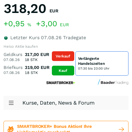
318,20
EUR
+0,95
+3,00
%
EUR
Letzter Kurs
07.08.26
Tradegate
Heico Aktie kaufen
Geldkurs
317,00
EUR
Verkauf
Verlängerte
07.08.26
18
STK
Handelszeiten
Briefkurs
319,00
EUR
07:30 bis 23:00 Uhr
Kauf
07.08.26
18
STK
Kurse, Daten, News & Forum
SMARTBROKER+ Bonus Aktion! Ihre
🎁