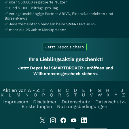
✅ über 550.000 registrierte Nutzer
✅ rund 2.000 Beiträge pro Tag
✅ verlagsunabhängige Partner ARIVA, FinanzNachrichten und
BörsenNews
✅ Jederzeit einfach handeln beim
SMARTBROKER+
✅ mehr als 25 Jahre Marktpräsenz
Jetzt Depot sichern
Ihre Lieblingsaktie geschenkt!
Jetzt Depot bei SMARTBROKER+ eröffnen und
Willkommensgeschenk sichern.
Aktien von A - Z:
#
A
B
C
D
E
F
G
H
I
J
K
L
M
N
O
P
Q
R
S
T
U
V
W
X
Y
Z
Impressum
Disclaimer
Datenschutz
Datenschutz-
Einstellungen
Nutzungsbedingungen