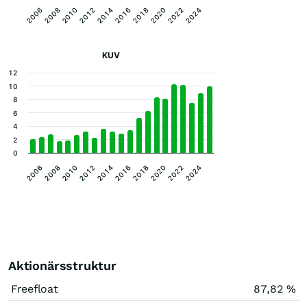
2012
2022
2010
2020
2008
2018
2006
2016
2014
2024
KUV
12
10
8
6
4
2
0
2012
2022
2010
2020
2008
2018
2006
2016
2014
2024
Aktionärsstruktur
Freefloat
87,82 %