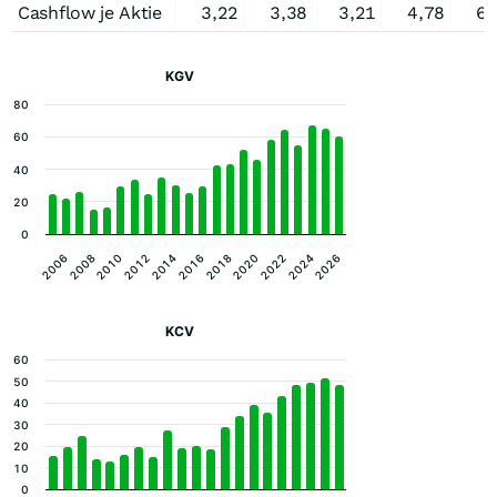
Cashflow je Aktie
3,22
3,38
3,21
4,78
6,
KGV
80
60
40
20
0
2016
2008
2022
2014
2006
2020
2012
2026
2018
2010
2024
KCV
60
50
40
30
20
10
0