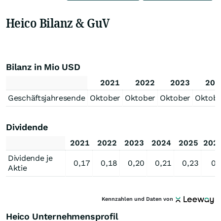
Heico Bilanz & GuV
Bilanz in Mio USD
2021
2022
2023
202
Geschäftsjahresende
Oktober
Oktober
Oktober
Oktob
Dividende
2021
2022
2023
2024
2025
202
Dividende je
0,17
0,18
0,20
0,21
0,23
0,
Aktie
Kennzahlen und Daten von
Heico Unternehmensprofil