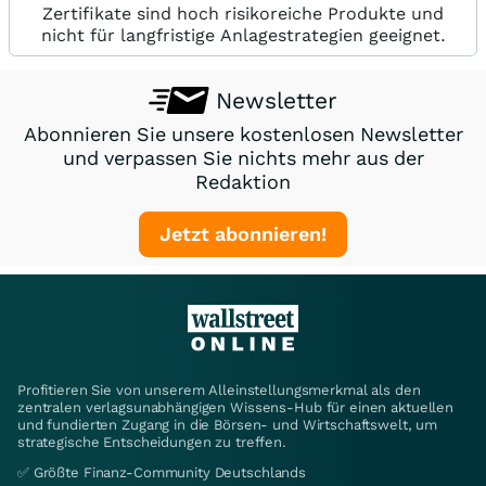
Zertifikate sind hoch risikoreiche Produkte und
nicht für langfristige Anlagestrategien geeignet.
Newsletter
Abonnieren Sie unsere kostenlosen Newsletter
und verpassen Sie nichts mehr aus der
Redaktion
Jetzt abonnieren!
Profitieren Sie von unserem Alleinstellungsmerkmal als den
zentralen verlagsunabhängigen Wissens-Hub für einen aktuellen
und fundierten Zugang in die Börsen- und Wirtschaftswelt, um
strategische Entscheidungen zu treffen.
✅ Größte Finanz-Community Deutschlands