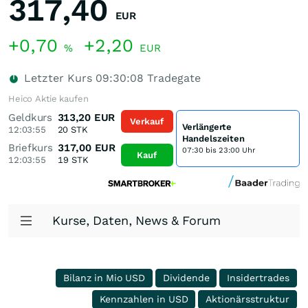
317,40
EUR
+0,70
+2,20
%
EUR
Letzter Kurs
09:30:08
Tradegate
Heico Aktie kaufen
Geldkurs
313,20
EUR
Verkauf
Verlängerte
12:03:55
20
STK
Handelszeiten
Briefkurs
317,00
EUR
07:30 bis 23:00 Uhr
Kauf
12:03:55
19
STK
Kurse, Daten, News & Forum
Bilanz in Mio USD
Dividende
Insidertrades
Kennzahlen in USD
Aktionärsstruktur