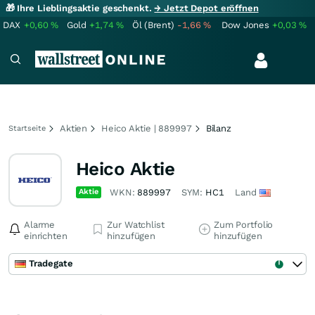
🎁 Ihre Lieblingsaktie geschenkt.
→ Jetzt Depot eröffnen
DAX
+0,60
%
Gold
+1,74
%
Öl (Brent)
-1,66
%
Dow Jones
+0,03
%
Aktien
Heico Aktie | 889997
Bilanz
Startseite
Heico Aktie
Aktie
WKN:
889997
SYM:
HC1
Land
Alarme
Zur Watchlist
Zum Portfolio
einrichten
hinzufügen
hinzufügen
Tradegate