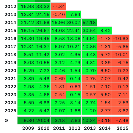
2012
15.98
33.32
-7.84
2013
13.84
24.15
-0.40
7.64
2014
21.42
31.69
15.96
30.07
57.18
2015
19.15
26.67
14.03
22.41
30.54
8.42
2016
14.30
19.45
8.53
13.06
14.92
-1.73
-10.93
2017
12.34
16.37
6.97
10.21
10.86
-1.31
-5.85
2018
8.51
11.42
3.02
4.95
4.43
-5.72
-10.01
2019
8.03
10.55
3.12
4.79
4.32
-3.89
-6.75
2020
5.29
7.23
0.46
1.54
0.70
-6.50
-9.23
2021
3.89
5.49
-0.69
0.14
-0.76
-7.07
-9.42
2022
2.98
4.36
-1.31
-0.63
-1.51
-7.10
-9.13
2023
3.35
4.66
-0.54
0.15
-0.57
-5.50
-7.11
2024
5.59
6.99
2.25
3.14
2.74
-1.54
-2.59
2025
4.22
5.42
0.97
1.68
1.20
-2.77
-3.82
Ø
9.80
20.04
3.18
7.63
10.34
-3.16
-7.48
2009
2010
2011
2012
2013
2014
2015