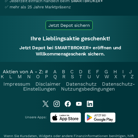
✅ Jederzeit einfach handeln beim
SMARTBROKER+
✅ mehr als 25 Jahre Marktpräsenz
Jetzt Depot sichern
Ihre Lieblingsaktie geschenkt!
Jetzt Depot bei SMARTBROKER+ eröffnen und
Willkommensgeschenk sichern.
Aktien von A - Z:
#
A
B
C
D
E
F
G
H
I
J
K
L
M
N
O
P
Q
R
S
T
U
V
W
X
Y
Z
Impressum
Disclaimer
Datenschutz
Datenschutz-
Einstellungen
Nutzungsbedingungen
Unsere Apps:
Wenn Sie Kursdaten, Widgets oder andere Finanzinformationen benötigen, hilft