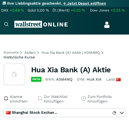
🎁 Ihre Lieblingsaktie geschenkt.
→ Jetzt Depot eröffnen
DAX
+0,69
%
Gold
0,00
%
Öl (Brent)
+0,02
%
Dow Jones
+0,25
%
Aktien
Hua Xia Bank (A) Aktie | A0M4MQ
Startseite
Historische Kurse
Hua Xia Bank (A) Aktie
Aktie
WKN:
A0M4MQ
SYM:
HUA XIA
Land
Alarme
Zur Watchlist
Zum Portfolio
einrichten
hinzufügen
hinzufügen
Shanghai Stock Exchange