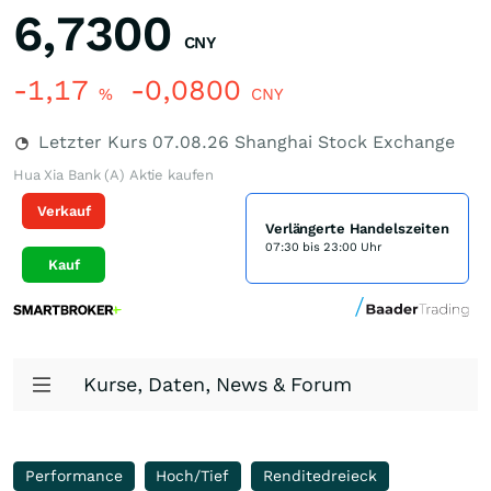
6,7300
CNY
-1,17
-0,0800
%
CNY
Letzter Kurs
07.08.26
Shanghai Stock Exchange
Hua Xia Bank (A) Aktie kaufen
Verkauf
Verlängerte Handelszeiten
07:30 bis 23:00 Uhr
Kauf
Kurse, Daten, News & Forum
Performance
Hoch/Tief
Renditedreieck