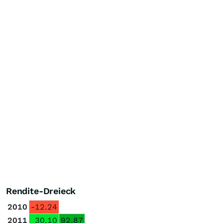
Rendite-Dreieck
2010
-12.24
2011
30.10
92.87