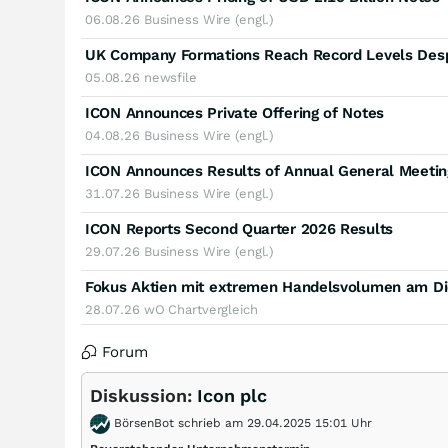
06.08.26
Business Wire (engl.)
05.08.26
newsfile
ICON Announces Private Offering of Notes
04.08.26
Business Wire (engl.)
ICON Announces Results of Annual General Meetin
31.07.26
Business Wire (engl.)
ICON Reports Second Quarter 2026 Results
29.07.26
Business Wire (engl.)
Fokus Aktien mit extremen Handelsvolumen am Di
28.07.26
wO Chartvergleich
Forum
Diskussion:
Icon plc
BörsenBot schrieb am 29.04.2025 15:01 Uhr