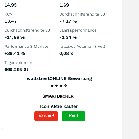
14,95
1,69
KCV
Durchschnittsrendite 5J
13,47
-7,17
%
Durchschnittsrendite 3J
Jahresperformance
-14,86
%
-1,34
%
Performance 3 Monate
relatives Volumen (rVol)
+36,41
%
0,08
x
Tagesvolumen
660.268 St.
wallstreetONLINE Bewertung
⭐
⭐
⭐
⭐
Icon
Aktie kaufen
Verkauf
Kauf