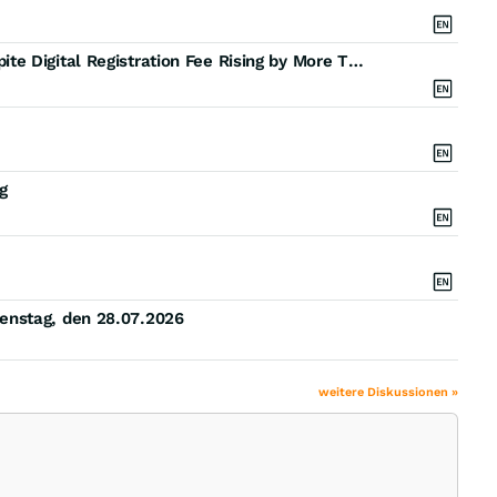
UK Company Formations Reach Record Levels Despite Digital Registration Fee Rising by More Than 700%, New Icon Offices Research Finds
g
enstag, den 28.07.2026
weitere Diskussionen »