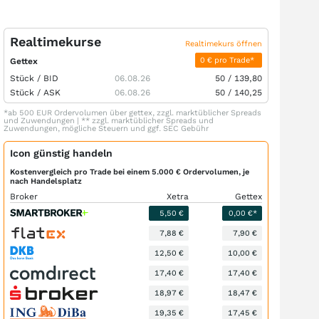
Realtimekurse
Realtimekurs öffnen
0 € pro Trade*
Gettex
Stück /
BID
06.08.26
50
/
139,80
Stück /
ASK
06.08.26
50
/
140,25
*ab 500 EUR Ordervolumen über gettex, zzgl. marktüblicher Spreads
und Zuwendungen | ** zzgl. marktüblicher Spreads und
Zuwendungen, mögliche Steuern und ggf. SEC Gebühr
Icon günstig handeln
Kostenvergleich pro Trade bei einem 5.000 € Ordervolumen, je
nach Handelsplatz
Broker
Xetra
Gettex
5,50 €
0,00 €*
7,88 €
7,90 €
12,50 €
10,00 €
17,40 €
17,40 €
18,97 €
18,47 €
19,35 €
17,45 €