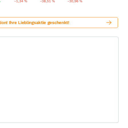
%
-1,34
%
-38,51
%
-30,96
%
! Ihre Lieblingsaktie geschenkt!