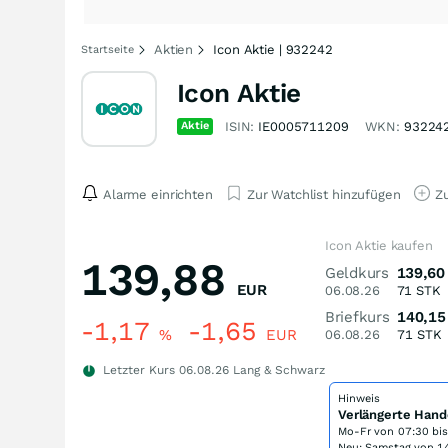
Aktien
Icon Aktie | 932242
Startseite
Icon Aktie
Aktie
ISIN:
IE0005711209
WKN:
93224
Alarme einrichten
Zur Watchlist hinzufügen
Zu
Icon Aktie kaufen
139,88
Geldkurs
139,60
EUR
06.08.26
71
STK
Briefkurs
140,15
-1,17
-1,65
%
EUR
06.08.26
71
STK
Letzter Kurs
06.08.26
Lang & Schwarz
Hinweis
Verlängerte Hand
Mo-Fr von
07:30 bi
Neu: Samstag von 14