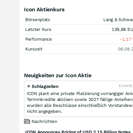
Icon Aktienkurs
Börsenplatz
Lang & Schwa
Letzter Kurs
139,88
E
Performance
-1,17
Kurszeit
06.08.
Neuigkeiten zur Icon Aktie
Erstell
✧ Schlagzeilen
ICON plant eine private Platzierung vorrangiger A
Terminkredite ablösen sowie 2027 fällige Anleihe
wurden alle Beschlüsse einschließlich Vorstands
nicht angegeben.
Nachrichten
ICON Announces Pricing of USD 2.15 Billion Notes