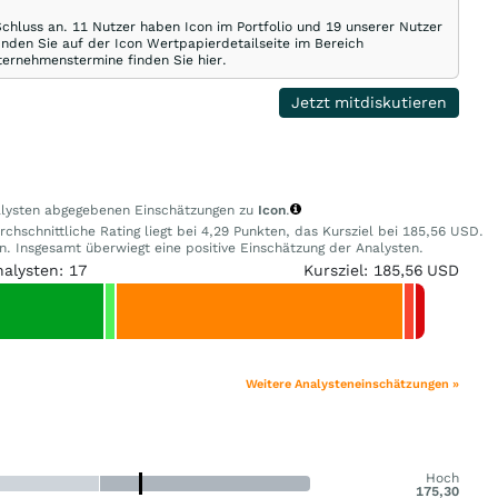
Schluss an. 11 Nutzer haben Icon im Portfolio und 19 unserer Nutzer
inden Sie auf der Icon Wertpapierdetailseite im Bereich
nternehmenstermine finden Sie hier.
Jetzt mitdiskutieren
nalysten abgegebenen Einschätzungen zu
Icon
.
chschnittliche Rating liegt bei 4,29 Punkten, das Kursziel bei 185,56 USD.
 Insgesamt überwiegt eine positive Einschätzung der Analysten.
nalysten: 17
Kursziel: 185,56 USD
Weitere Analysteneinschätzungen »
Hoch
175,30