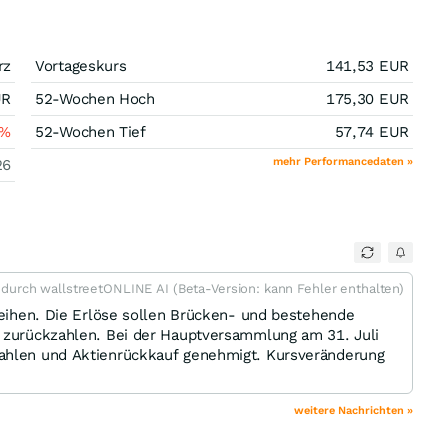
rz
Vortageskurs
141,53
EUR
UR
52-Wochen Hoch
175,30
EUR
%
52-Wochen Tief
57,74
EUR
mehr Performancedaten »
26
t durch wallstreetONLINE AI (Beta-Version: kann Fehler enthalten)
nleihen. Die Erlöse sollen Brücken- und bestehende
n zurückzahlen. Bei der Hauptversammlung am 31. Juli
wahlen und Aktienrückkauf genehmigt. Kursveränderung
weitere Nachrichten »