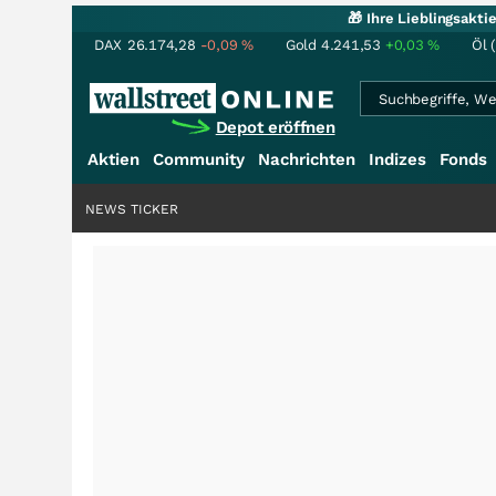
🎁 Ihre Lieblingsakt
DAX
26.174,28
-0,09
%
Gold
4.241,53
+0,03
%
Öl 
Depot eröffnen
Aktien
Community
Nachrichten
Indizes
Fonds
NEWS TICKER