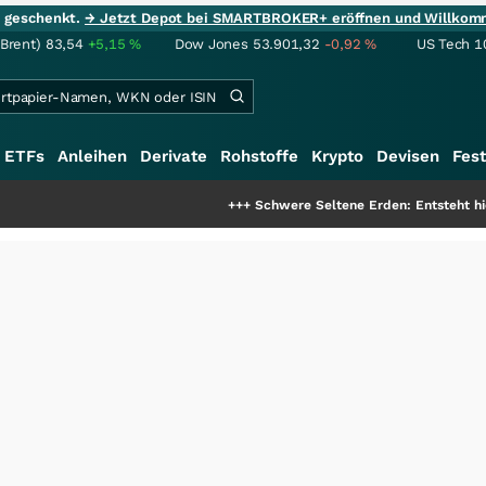
ie geschenkt.
→ Jetzt Depot bei SMARTBROKER+ eröffnen und Willkom
(Brent)
83,54
+5,15
%
Dow Jones
53.901,32
-0,92
%
US Tech 1
ETFs
Anleihen
Derivate
Rohstoffe
Krypto
Devisen
Fest
+++
Schwere Seltene Erden: Entsteht hier die näc