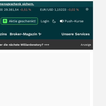
mensgeschenk sichern.
00
29.381,54
-0,51
%
EUR/USD
1,15223
-0,02
%
Aktie geschenkt!
Login
Push-Kurse
zins
Broker-Magazin ✨
Unsere Services
hste Milliardenstory?
+++
Anzeige