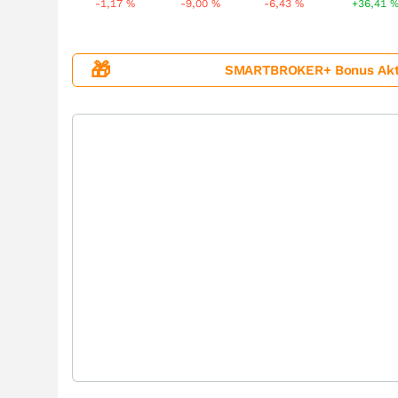
-1,17
%
-9,00
%
-6,43
%
+36,41
🎁
SMARTBROKER+ Bonus Aktion