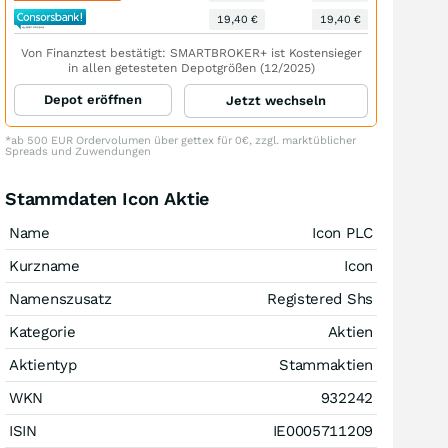
19,40 €
19,40 €
Von Finanztest bestätigt: SMARTBROKER+ ist Kostensieger
in allen getesteten Depotgrößen (12/2025)
Depot eröffnen
Jetzt wechseln
*ab 500 EUR Ordervolumen über gettex für 0€, zzgl. marktüblicher
Spreads und Zuwendungen
Stammdaten Icon Aktie
Name
Icon PLC
Kurzname
Icon
Namenszusatz
Registered Shs
Kategorie
Aktien
Aktientyp
Stammaktien
WKN
932242
ISIN
IE0005711209