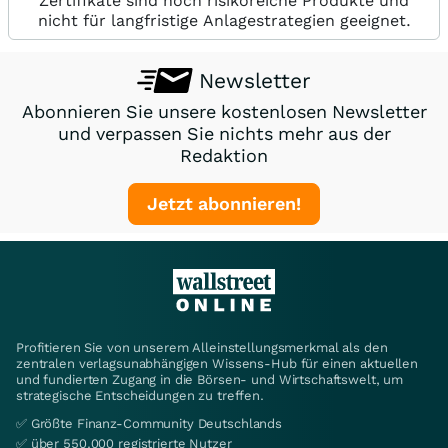
Zertifikate sind hoch risikoreiche Produkte und
nicht für langfristige Anlagestrategien geeignet.
Newsletter
Abonnieren Sie unsere kostenlosen Newsletter
und verpassen Sie nichts mehr aus der
Redaktion
Jetzt abonnieren!
Profitieren Sie von unserem Alleinstellungsmerkmal als den
zentralen verlagsunabhängigen Wissens-Hub für einen aktuellen
und fundierten Zugang in die Börsen- und Wirtschaftswelt, um
strategische Entscheidungen zu treffen.
✅ Größte Finanz-Community Deutschlands
✅ über 550.000 registrierte Nutzer