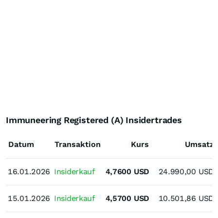
Immuneering Registered (A) Insidertrades
Datum
Transaktion
Kurs
Umsatz
16.01.2026
16.01.2026
Insiderkauf
4,7600
USD
24.990,00
USD
15.01.2026
15.01.2026
Insiderkauf
4,5700
USD
10.501,86
USD