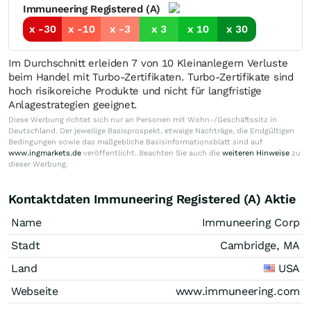
Immuneering Registered (A)
x -30
x -10
x -3
x 3
x 10
x 30
Im Durchschnitt erleiden 7 von 10 Kleinanlegern Verluste
beim Handel mit Turbo-Zertifikaten. Turbo-Zertifikate sind
hoch risikoreiche Produkte und nicht für langfristige
Anlagestrategien geeignet.
Diese Werbung richtet sich nur an Personen mit Wohn-/Geschäftssitz in
Deutschland. Der jeweilige Basisprospekt, etwaige Nachträge, die Endgültigen
Bedingungen sowie das maßgebliche Basisinformationsblatt sind auf
www.ingmarkets.de
veröffentlicht. Beachten Sie auch die
weiteren Hinweise
zu
dieser Werbung.
Kontaktdaten Immuneering Registered (A) Aktie
Name
Immuneering Corp
Stadt
Cambridge, MA
Land
USA
Webseite
www.immuneering.com