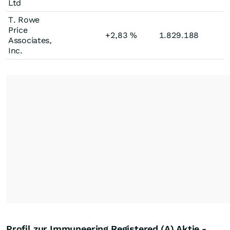
Ltd
T. Rowe
Price
+2,83
%
1.829.188
Associates,
Inc.
Profil zur Immuneering Registered (A) Aktie -