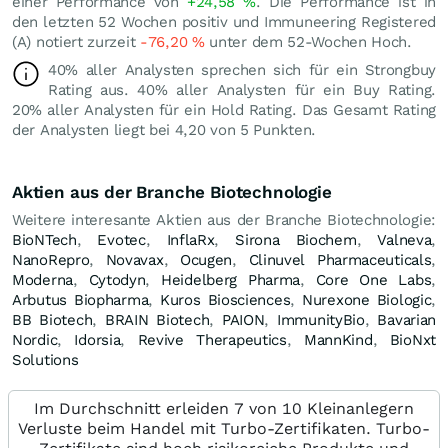
einer Performance von
+24,58
%
. Die Performance ist in
den letzten 52 Wochen positiv und Immuneering Registered
(A) notiert zurzeit
-76,20
%
unter dem 52-Wochen Hoch.
40% aller Analysten sprechen sich für ein Strongbuy
Rating aus. 40% aller Analysten für ein Buy Rating.
20% aller Analysten für ein Hold Rating. Das Gesamt Rating
der Analysten liegt bei 4,20 von 5 Punkten.
Aktien aus der Branche Biotechnologie
Weitere interesante Aktien aus der Branche Biotechnologie:
BioNTech
,
Evotec
,
InflaRx
,
Sirona Biochem
,
Valneva
,
NanoRepro
,
Novavax
,
Ocugen
,
Clinuvel Pharmaceuticals
,
Moderna
,
Cytodyn
,
Heidelberg Pharma
,
Core One Labs
,
Arbutus Biopharma
,
Kuros Biosciences
,
Nurexone Biologic
,
BB Biotech
,
BRAIN Biotech
,
PAION
,
ImmunityBio
,
Bavarian
Nordic
,
Idorsia
,
Revive Therapeutics
,
MannKind
,
BioNxt
Solutions
Im Durchschnitt erleiden 7 von 10 Kleinanlegern
Verluste beim Handel mit Turbo-Zertifikaten. Turbo-