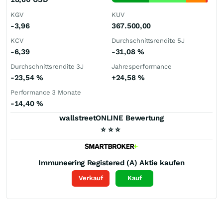
KGV
KUV
-3,96
367.500,00
KCV
Durchschnittsrendite 5J
-6,39
-31,08
%
Durchschnittsrendite 3J
Jahresperformance
-23,54
%
+24,58
%
Performance 3 Monate
-14,40
%
wallstreetONLINE Bewertung
⭐
⭐
⭐
Immuneering Registered (A)
Aktie kaufen
Verkauf
Kauf