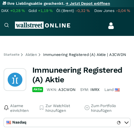
🎁 Ihre Lieblingsaktie geschenkt.
→ Jetzt Depot eröffnen
DAX
+0,28
%
Gold
+1,19
%
Öl (Brent)
-0,32
%
Dow Jones
-0,04
%
Aktien
Immuneering Registered (A) Aktie | A3CWDN
Startseite
Immuneering Registered
(A) Aktie
Aktie
WKN:
A3CWDN
SYM:
IMRX
Land
Alarme
Zur Watchlist
Zum Portfolio
einrichten
hinzufügen
hinzufügen
Nasdaq