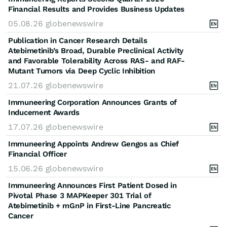
Financial Results and Provides Business Updates
05.08.26
globenewswire
Publication in Cancer Research Details
Atebimetinib’s Broad, Durable Preclinical Activity
and Favorable Tolerability Across RAS- and RAF-
Mutant Tumors via Deep Cyclic Inhibition
21.07.26
globenewswire
Immuneering Corporation Announces Grants of
Inducement Awards
17.07.26
globenewswire
Immuneering Appoints Andrew Gengos as Chief
Financial Officer
15.06.26
globenewswire
Immuneering Announces First Patient Dosed in
Pivotal Phase 3 MAPKeeper 301 Trial of
Atebimetinib + mGnP in First-Line Pancreatic
Cancer