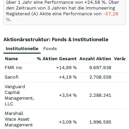
über 1 Jahr eine Performance von +24,58
%
. Über
den Zeitraum von 3 Jahren hat die Immuneering
Registered (A) Aktie eine Performance von
-57,28
%
.
Aktionärsstruktur: Fonds & Institutionelle
Institutionelle
Fonds
Name
% Aktien Gesamt
Anzahl Aktien
Verän
FMR Inc
+14,99
%
9.697.938
Sanofi
+4,19
%
2.708.559
Vanguard
Capital
+3,54
%
2.288.341
Management,
LLC
Marshall
Wace Asset
+3,09
%
1.996.585
+
Management