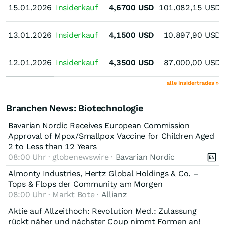
15.01.2026
15.01.2026
Insiderkauf
4,6700
USD
101.082,15
USD
13.01.2026
13.01.2026
Insiderkauf
4,1500
USD
10.897,90
USD
12.01.2026
12.01.2026
Insiderkauf
4,3500
USD
87.000,00
USD
alle Insidertrades »
Branchen News: Biotechnologie
Bavarian Nordic Receives European Commission
Approval of Mpox/Smallpox Vaccine for Children Aged
2 to Less than 12 Years
08:00 Uhr · globenewswire ·
Bavarian Nordic
Almonty Industries, Hertz Global Holdings & Co. –
Tops & Flops der Community am Morgen
08:00 Uhr · Markt Bote ·
Allianz
Aktie auf Allzeithoch: Revolution Med.: Zulassung
rückt näher und nächster Coup nimmt Formen an!