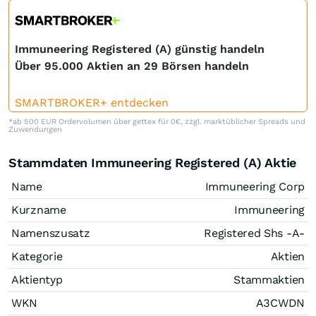
Immuneering Registered (A) günstig handeln
Über 95.000 Aktien an 29 Börsen handeln
SMARTBROKER+ entdecken
*ab 500 EUR Ordervolumen über gettex für 0€, zzgl. marktüblicher Spreads und
Zuwendungen
Stammdaten Immuneering Registered (A) Aktie
Name
Immuneering Corp
Kurzname
Immuneering
Namenszusatz
Registered Shs -A-
Kategorie
Aktien
Aktientyp
Stammaktien
WKN
A3CWDN