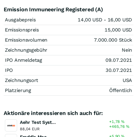
Emission Immuneering Registered (A)
Ausgabepreis
14,00
USD
- 16,00
USD
Emissionspreis
15,000
USD
Emissionsvolumen
7.000.000
Stück
Zeichnungsgebühr
Nein
IPO Anmeldetag
09.07.2021
IPO
30.07.2021
Zeichnungsort
USA
Platzierung
Öffentlich
Aktionäre interessieren sich auch für:
+1,78
%
Aehr Test Systems
+465,76
%
88,04 EUR
+5,90
%
Freddie Mac