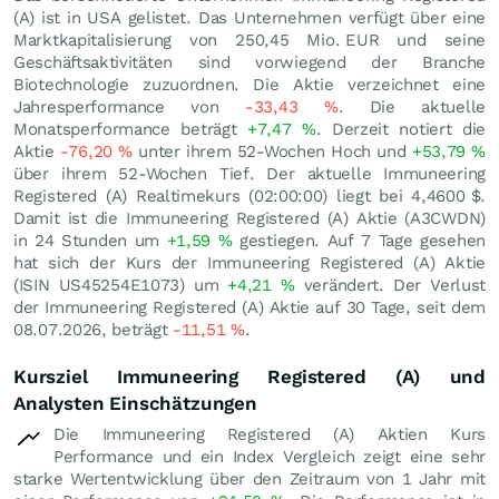
(A) ist in USA gelistet. Das Unternehmen verfügt über eine
Marktkapitalisierung von 250,45 Mio.
EUR
und seine
Geschäftsaktivitäten sind vorwiegend der Branche
Biotechnologie zuzuordnen. Die Aktie verzeichnet eine
Jahresperformance von
-33,43
%
. Die aktuelle
Monatsperformance beträgt
+7,47
%
. Derzeit notiert die
Aktie
-76,20
%
unter ihrem 52-Wochen Hoch und
+53,79
%
über ihrem 52-Wochen Tief. Der aktuelle Immuneering
Registered (A) Realtimekurs (02:00:00) liegt bei 4,4600
$
.
Damit ist die Immuneering Registered (A) Aktie (A3CWDN)
in 24 Stunden um
+1,59
%
gestiegen. Auf 7 Tage gesehen
hat sich der Kurs der Immuneering Registered (A) Aktie
(ISIN US45254E1073) um
+4,21
%
verändert. Der Verlust
der Immuneering Registered (A) Aktie auf 30 Tage, seit dem
08.07.2026, beträgt
-11,51
%
.
Kursziel Immuneering Registered (A) und
Analysten Einschätzungen
Die Immuneering Registered (A) Aktien Kurs
Performance und ein Index Vergleich zeigt eine sehr
starke Wertentwicklung über den Zeitraum von 1 Jahr mit