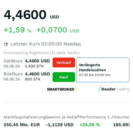
4,4600
USD
+1,59
+0,0700
%
USD
Letzter Kurs
02:00:00
Nasdaq
Immuneering Registered (A) Aktie kaufen
Geldkurs
4,4500
USD
Verkauf
Verlängerte
06.08.26
1.400
STK
Handelszeiten
Briefkurs
4,4600
USD
07:30 bis 23:00 Uhr
Kauf
06.08.26
800
STK
Marktkapitalisierung
Gewinn je Aktie
*
Performance 1 J
Volumen 
250,45 Mio.
EUR
-1,1129
USD
+24,58
%
185.691