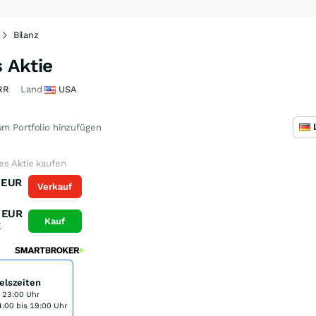
Bilanz
 Aktie
RR
Land
USA
m Portfolio hinzufügen
es Aktie kaufen
EUR
Verkauf
K
EUR
Kauf
K
elszeiten
s 23:00 Uhr
:00 bis 19:00 Uhr