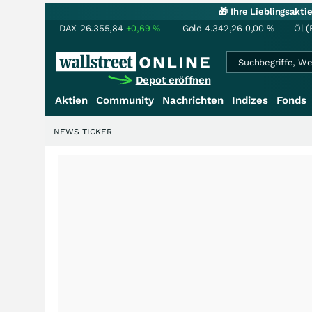
🎁 Ihre Lieblingsakt
DAX
26.355,84
+0,69
%
Gold
4.342,26
0,00
%
Öl (
Depot eröffnen
Aktien
Community
Nachrichten
Indizes
Fonds
NEWS TICKER