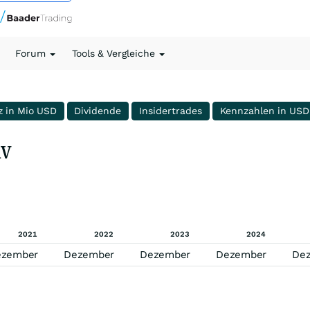
Forum
Tools & Vergleiche
z in Mio USD
Dividende
Insidertrades
Kennzahlen in USD
uV
2021
2022
2023
2024
ezember
Dezember
Dezember
Dezember
De