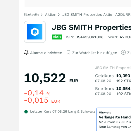
Aktien
JBG SMITH Properties Aktie | A2DURR
Startseite
JBG SMITH Properties
Aktie
ISIN:
US46590V1008
WKN:
A2DU
Alarme einrichten
Zur Watchlist hinzufügen
Zu
JBG SMITH Properti
10,522
Geldkurs
10,390
EUR
07.08.26
192
ST
Briefkurs
10,654
-0,14
%
07.08.26
192
ST
-0,015
EUR
Letzter Kurs
07.08.26
Lang & Schwarz
Hinweis
Verlängerte Hand
Mo-Fr von
07:30 bi
Neu: Samstag von 14