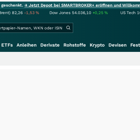
ie geschenkt.
→ Jetzt Depot bei SMARTBROKER+ eröffnen und Willkom
Brent)
82,26
-1,53
%
Dow Jones
54.036,10
+0,25
%
US Tech 1
ETFs
Anleihen
Derivate
Rohstoffe
Krypto
Devisen
Fest