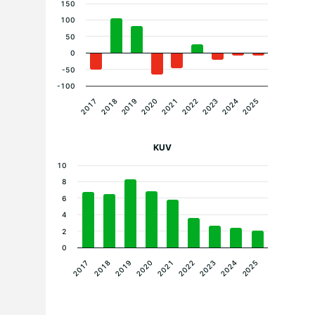
150
100
50
0
-50
-100
2020
2024
2019
2023
2018
2022
2017
2021
2025
KUV
10
8
6
4
2
0
2023
2024
2025
2017
2018
2019
2020
2021
2022