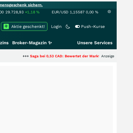
mensgeschenk sichern.
00
29.728,93
+1,18
%
EUR/USD
1,15587
0,00
%
Aktie geschenkt!
Login
Push-Kurse
zins
Broker-Magazin ✨
Unsere Services
+++
Saga bei 0,53 CAD: Bewertet der Markt noch immer nur die Hälfte der
Anzeige