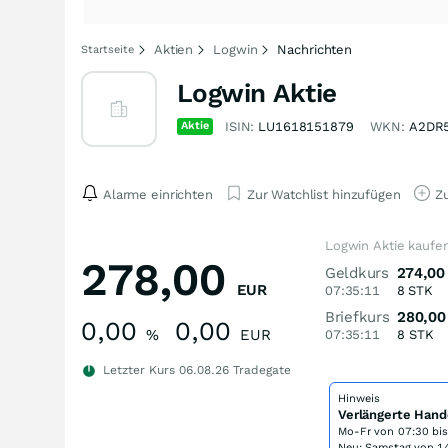
Aktien
Logwin
Nachrichten
Startseite
Logwin Aktie
Aktie
ISIN:
LU1618151879
WKN:
A2DR
Alarme einrichten
Zur Watchlist hinzufügen
Zu
Logwin Aktie kaufe
278,00
Geldkurs
274,00
EUR
07:35:11
8
STK
Briefkurs
280,00
0,00
0,00
%
EUR
07:35:11
8
STK
Letzter Kurs
06.08.26
Tradegate
Hinweis
Verlängerte Hand
Mo-Fr von
07:30 bi
Neu: Samstag von 14