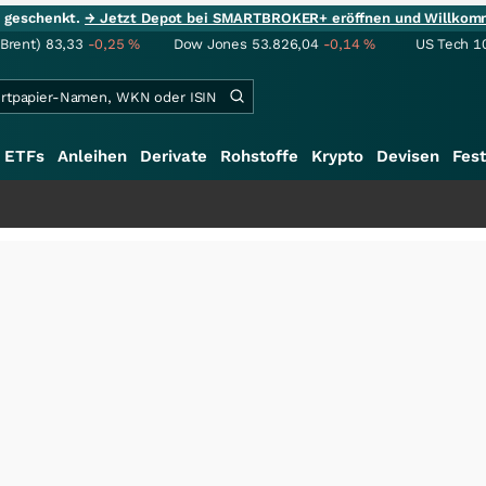
ie geschenkt.
→ Jetzt Depot bei SMARTBROKER+ eröffnen und Willkom
(Brent)
83,33
-0,25
%
Dow Jones
53.826,04
-0,14
%
US Tech 1
ETFs
Anleihen
Derivate
Rohstoffe
Krypto
Devisen
Fest