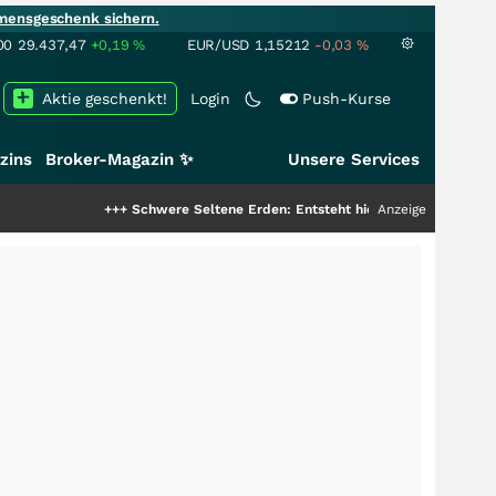
mensgeschenk sichern.
00
29.437,47
+0,19
%
EUR/USD
1,15212
-0,03
%
Aktie geschenkt!
Login
Push-Kurse
zins
Broker-Magazin ✨
Unsere Services
+++
Schwere Seltene Erden: Entsteht hier die nächste Milliardenstory?
Anzeige