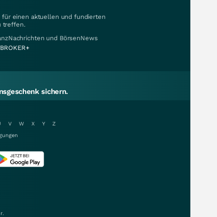
für einen aktuellen und fundierten
 treffen.
nanzNachrichten und BörsenNews
BROKER+
sgeschenk sichern.
U
V
W
X
Y
Z
gungen
r.