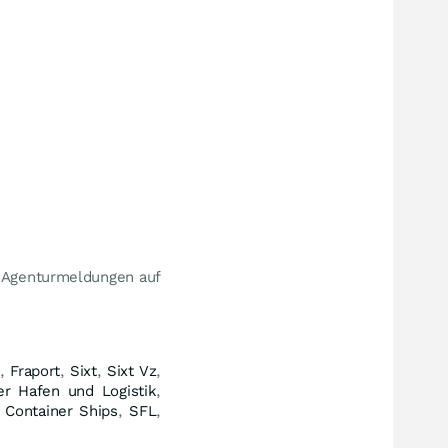
e Agenturmeldungen auf
x
,
Fraport
,
Sixt
,
Sixt Vz
,
r Hafen und Logistik
,
Container Ships
,
SFL
,