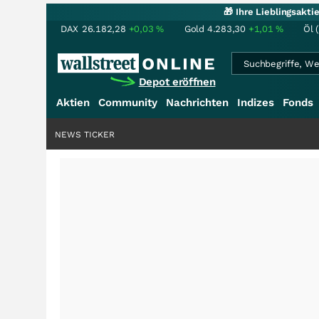
🎁 Ihre Lieblingsakt
DAX
26.182,28
+0,03
%
Gold
4.283,30
+1,01
%
Öl 
Depot eröffnen
Aktien
Community
Nachrichten
Indizes
Fonds
NEWS TICKER