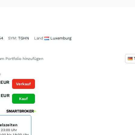
54
SYM:
TGHN
Land
Luxemburg
m Portfolio hinzufügen
n
EUR
Verkauf
EUR
Kauf
elszeiten
s 23:00 Uhr
:00 bis 19:00 Uhr