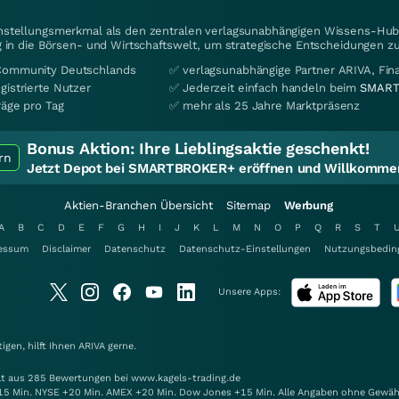
instellungsmerkmal als den zentralen verlagsunabhängigen Wissens-Hub 
 in die Börsen- und Wirtschaftswelt, um strategische Entscheidungen zu
Community Deutschlands
✅ verlagsunabhängige Partner ARIVA, Fi
gistrierte Nutzer
✅ Jederzeit einfach handeln beim
SMART
räge pro Tag
✅ mehr als 25 Jahre Marktpräsenz
Bonus Aktion:
Ihre Lieblingsaktie geschenkt!
rn
Jetzt Depot bei SMARTBROKER+ eröffnen und Willkommen
Aktien-Branchen Übersicht
Sitemap
Werbung
A
B
C
D
E
F
G
H
I
J
K
L
M
N
O
P
Q
R
S
T
essum
Disclaimer
Datenschutz
Datenschutz-Einstellungen
Nutzungsbedin
Unsere Apps:
gen, hilft Ihnen
ARIVA
gerne.
elt aus 285 Bewertungen bei www.kagels-trading.de
15 Min. NYSE +20 Min. AMEX +20 Min. Dow Jones +15 Min. Alle Angaben ohne Gewäh