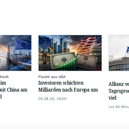
 hoch
Flucht aus USA
eim
Investoren schichten
Allianz v
mit China am
Milliarden nach Europa um
Tagesges
l
viel
05.08.26, 19:00
vor 40 Min