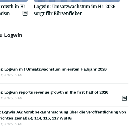
Growth in H1
Logwin: Umsatzwachstum im H1 2026
imism
sorgt für Börsenfieber
zu Logwin
: Logwin mit Umsatzwachstum im ersten Halbjahr 2026
EQS Group AG
 Logwin reports revenue growth in the first half of 2026
EQS Group AG
 Logwin AG: Vorabbekanntmachung über die Veröffentlichung von
richten gemäß §§ 114, 115, 117 WpHG
EQS Group AG