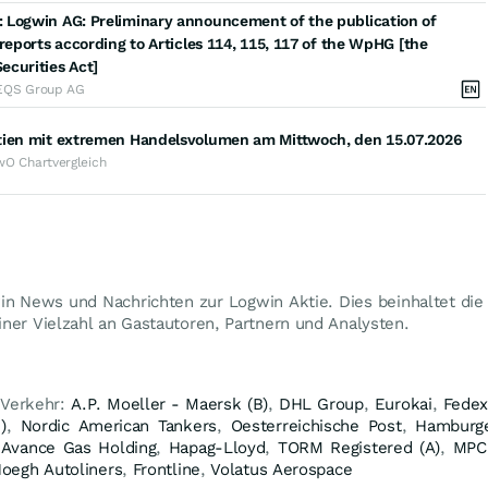
 Logwin AG: Preliminary announcement of the publication of
 reports according to Articles 114, 115, 117 of the WpHG [the
ecurities Act]
EQS Group AG
tien mit extremen Handelsvolumen am Mittwoch, den 15.07.2026
wO Chartvergleich
win News und Nachrichten zur Logwin Aktie. Dies beinhaltet di
ner Vielzahl an Gastautoren, Partnern und Analysten.
 Verkehr:
A.P. Moeller - Maersk (B)
,
DHL Group
,
Eurokai
,
Fede
)
,
Nordic American Tankers
,
Oesterreichische Post
,
Hamburge
,
Avance Gas Holding
,
Hapag-Lloyd
,
TORM Registered (A)
,
MPC 
oegh Autoliners
,
Frontline
,
Volatus Aerospace