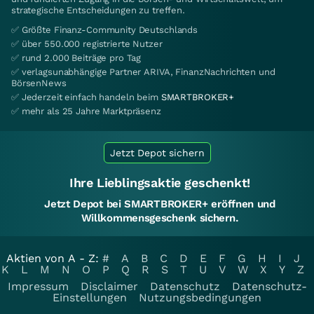
strategische Entscheidungen zu treffen.
✅ Größte Finanz-Community Deutschlands
✅ über 550.000 registrierte Nutzer
✅ rund 2.000 Beiträge pro Tag
✅ verlagsunabhängige Partner ARIVA, FinanzNachrichten und
BörsenNews
✅ Jederzeit einfach handeln beim
SMARTBROKER+
✅ mehr als 25 Jahre Marktpräsenz
Jetzt Depot sichern
Ihre Lieblingsaktie geschenkt!
Jetzt Depot bei SMARTBROKER+ eröffnen und
Willkommensgeschenk sichern.
Aktien von A - Z:
#
A
B
C
D
E
F
G
H
I
J
K
L
M
N
O
P
Q
R
S
T
U
V
W
X
Y
Z
Impressum
Disclaimer
Datenschutz
Datenschutz-
Einstellungen
Nutzungsbedingungen