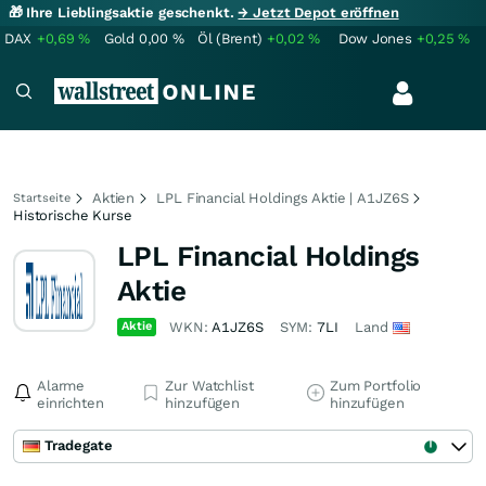
🎁 Ihre Lieblingsaktie geschenkt.
→ Jetzt Depot eröffnen
DAX
+0,69
%
Gold
0,00
%
Öl (Brent)
+0,02
%
Dow Jones
+0,25
%
Aktien
LPL Financial Holdings Aktie | A1JZ6S
Startseite
Historische Kurse
LPL Financial Holdings
Aktie
Aktie
WKN:
A1JZ6S
SYM:
7LI
Land
Alarme
Zur Watchlist
Zum Portfolio
einrichten
hinzufügen
hinzufügen
Tradegate