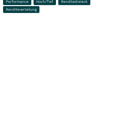
Performance
Hoch/Tief
Renditedreieck
Renditeverteilung