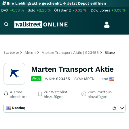
🎁 Ihre Lieblingsaktie geschenkt.
→ Jetzt Depot eröffnen
DAX
+0,53
%
Gold
+2,16
%
Öl (Brent)
-0,01
%
Dow Jones
+0,08
%
Aktien
Marten Transport Aktie | 923455
Bilanz
Startseite
Marten Transport Aktie
Aktie
WKN:
923455
SYM:
MRTN
Land
Alarme
Zur Watchlist
Zum Portfolio
einrichten
hinzufügen
hinzufügen
Nasdaq