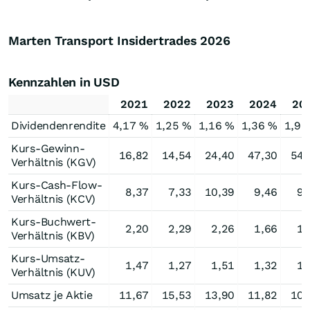
Marten Transport Insidertrades
2026
Kennzahlen in USD
2021
2022
2023
2024
20
Dividendenrendite
4,17 %
1,25 %
1,16 %
1,36 %
1,92
Kurs-Gewinn-
16,82
14,54
24,40
47,30
54,
Verhältnis (KGV)
Kurs-Cash-Flow-
8,37
7,33
10,39
9,46
9,
Verhältnis (KCV)
Kurs-Buchwert-
2,20
2,29
2,26
1,66
1,
Verhältnis (KBV)
Kurs-Umsatz-
1,47
1,27
1,51
1,32
1,
Verhältnis (KUV)
Umsatz je Aktie
11,67
15,53
13,90
11,82
10,