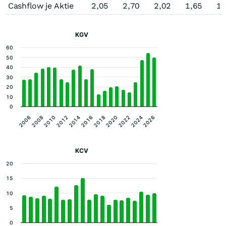
Cashflow je Aktie
2,05
2,70
2,02
1,65
1,
KGV
60
50
40
30
20
10
0
2016
2008
2022
2014
2006
2020
2012
2026
2018
2010
2024
KCV
20
15
10
5
0