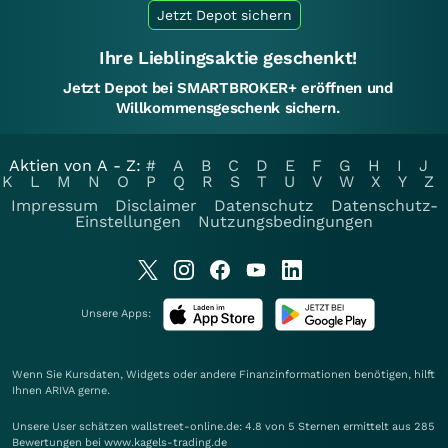
Jetzt Depot sichern
Ihre Lieblingsaktie geschenkt!
Jetzt Depot bei SMARTBROKER+ eröffnen und
Willkommensgeschenk sichern.
Aktien von A - Z:
#
A
B
C
D
E
F
G
H
I
J
K
L
M
N
O
P
Q
R
S
T
U
V
W
X
Y
Z
Impressum
Disclaimer
Datenschutz
Datenschutz-
Einstellungen
Nutzungsbedingungen
Unsere Apps:
Wenn Sie Kursdaten, Widgets oder andere Finanzinformationen benötigen, hilft
Ihnen
ARIVA
gerne.
Unsere User schätzen wallstreet-online.de: 4.8 von 5 Sternen ermittelt aus 285
Bewertungen bei www.kagels-trading.de