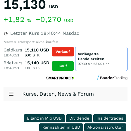
15,130
USD
+1,82
+0,270
%
USD
Letzter Kurs
18:40:44
Nasdaq
Marten Transport Aktie kaufen
Geldkurs
15,110
USD
Verkauf
Verlängerte
18:40:51
600
STK
Handelszeiten
Briefkurs
15,140
USD
07:30 bis 23:00 Uhr
Kauf
18:40:51
100
STK
Kurse, Daten, News & Forum
Bilanz in Mio USD
Dividende
Insidertrades
Kennzahlen in USD
Aktionärsstruktur