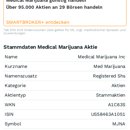
Medical Marijuana günstig handeln
Über 95.000 Aktien an 29 Börsen handeln
SMARTBROKER+ entdecken
*ab 500 EUR Ordervolumen über gettex für 0€, zzgl. marktüblicher Spreads und
Zuwendungen
Stammdaten Medical Marijuana Aktie
Name
Medical Marijuana Inc
Kurzname
Med Marijuana
Namenszusatz
Registered Shs
Kategorie
Aktien
Aktientyp
Stammaktien
WKN
A1C63S
ISIN
US58463A1051
Symbol
MJNA