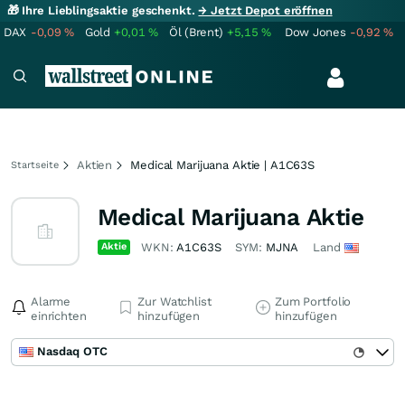
🎁 Ihre Lieblingsaktie geschenkt.
→ Jetzt Depot eröffnen
DAX
-0,09
%
Gold
+0,01
%
Öl (Brent)
+5,15
%
Dow Jones
-0,92
%
Aktien
Medical Marijuana Aktie | A1C63S
Startseite
Medical Marijuana Aktie
Aktie
WKN:
A1C63S
SYM:
MJNA
Land
Alarme
Zur Watchlist
Zum Portfolio
einrichten
hinzufügen
hinzufügen
Nasdaq OTC