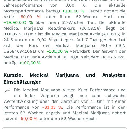
Jahresperformance von
0,00
%
. Die aktuelle
Monatsperformance beträgt
+100,00
%
. Derzeit notiert die
Aktie
-50,00
%
unter ihrem 52-Wochen Hoch und
+19.900,00
%
über ihrem 52-Wochen Tief. Der aktuelle
Medical Marijuana Realtimekurs (
06.08.26
) liegt bei
0,0002
$
. Damit ist die Medical Marijuana Aktie (A1C63S) in
24 Stunden um
0,00
%
gestiegen. Auf 7 Tage gesehen hat
sich der Kurs der Medical Marijuana Aktie (ISIN
US58463A1051) um
+100,00
%
verändert. Der Gewinn der
Medical Marijuana Aktie auf 30 Tage, seit dem 08.07.2026,
beträgt
+100,00
%
.
Kursziel Medical Marijuana und Analysten
Einschätzungen
Die Medical Marijuana Aktien Kurs Performance und
ein Index Vergleich zeigt eine sehr schwache
Wertentwicklung über den Zeitraum von 1 Jahr mit einer
Performance von
-33,33
%
. Die Performance ist in den
letzten 52 Wochen negativ und Medical Marijuana notiert
zurzeit
-50,00
%
unter dem 52-Wochen Hoch.