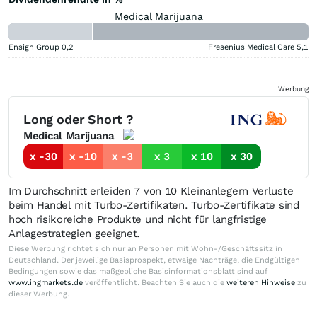
Medical Marijuana
Ensign Group
0,2
Fresenius Medical Care
5,1
Werbung
Long oder Short ?
Medical Marijuana
x -30
x -10
x -3
x 3
x 10
x 30
Im Durchschnitt erleiden 7 von 10 Kleinanlegern Verluste
beim Handel mit Turbo-Zertifikaten. Turbo-Zertifikate sind
hoch risikoreiche Produkte und nicht für langfristige
Anlagestrategien geeignet.
Diese Werbung richtet sich nur an Personen mit Wohn-/Geschäftssitz in
Deutschland. Der jeweilige Basisprospekt, etwaige Nachträge, die Endgültigen
Bedingungen sowie das maßgebliche Basisinformationsblatt sind auf
www.ingmarkets.de
veröffentlicht. Beachten Sie auch die
weiteren Hinweise
zu
dieser Werbung.