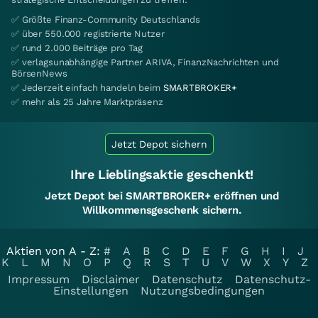
✅ Größte Finanz-Community Deutschlands
✅ über 550.000 registrierte Nutzer
✅ rund 2.000 Beiträge pro Tag
✅ verlagsunabhängige Partner ARIVA, FinanzNachrichten und
BörsenNews
✅ Jederzeit einfach handeln beim
SMARTBROKER+
✅ mehr als 25 Jahre Marktpräsenz
Jetzt Depot sichern
Ihre Lieblingsaktie geschenkt!
Jetzt Depot bei SMARTBROKER+ eröffnen und
Willkommensgeschenk sichern.
Aktien von A - Z:
#
A
B
C
D
E
F
G
H
I
J
K
L
M
N
O
P
Q
R
S
T
U
V
W
X
Y
Z
Impressum
Disclaimer
Datenschutz
Datenschutz-
Einstellungen
Nutzungsbedingungen