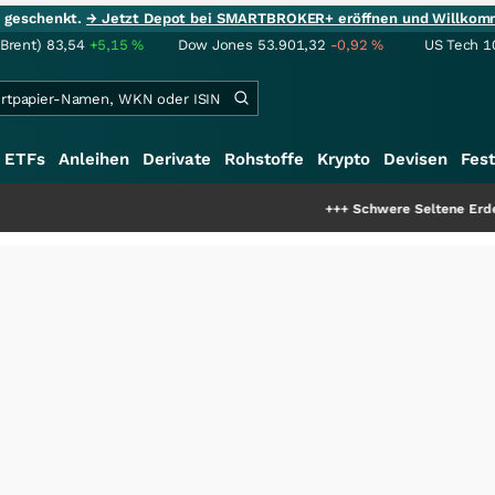
ie geschenkt.
→ Jetzt Depot bei SMARTBROKER+ eröffnen und Willkom
(Brent)
83,54
+5,15
%
Dow Jones
53.901,32
-0,92
%
US Tech 1
ETFs
Anleihen
Derivate
Rohstoffe
Krypto
Devisen
Fest
+++
Schwere Seltene Erden: Entsteht 