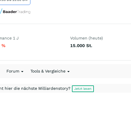
mance 1 J
Volumen (heute)
1
%
15.000
St.
Forum
Tools & Vergleiche
t hier die nächste Milliardenstory?
Jetzt lesen