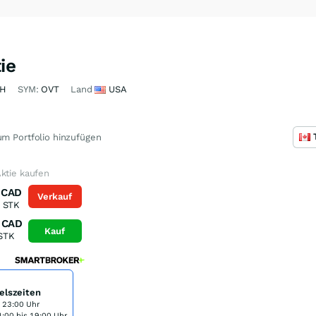
ie
AH
SYM:
OVT
Land
USA
m Portfolio hinzufügen
ktie kaufen
CAD
Verkauf
STK
CAD
Kauf
STK
elszeiten
s 23:00 Uhr
:00 bis 19:00 Uhr