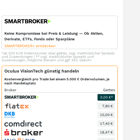
Keine Kompromisse bei Preis & Leistung — Ob Aktien,
Derivate, ETFs, Fonds oder Sparpläne
SMARTBROKER+ entdecken
*ab 500 EUR Ordervolumen über gettex, zzgl. marktüblicher Spreads
und Zuwendungen | ** zzgl. marktüblicher Spreads und
Zuwendungen, mögliche Steuern und ggf. SEC Gebühr
Oculus VisionTech günstig handeln
Kostenvergleich pro Trade bei einem 5.000 € Ordervolumen, je
nach Handelsplatz
Broker
Gettex
0,00 €*
7,90 €
10,00 €
17,40 €
18,47 €