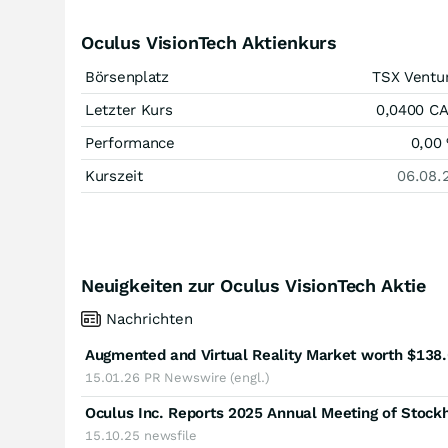
Oculus VisionTech Aktienkurs
Börsenplatz
TSX Ventu
Letzter Kurs
0,0400
C
Performance
0,00
Kurszeit
06.08.
Neuigkeiten zur Oculus VisionTech Aktie
Nachrichten
15.01.26
PR Newswire (engl.)
Oculus Inc. Reports 2025 Annual Meeting of Stock
15.10.25
newsfile