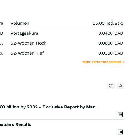
re
Volumen
15,00 Tsd.
Stk.
AD
Vortageskurs
0,0400
CAD
%
52-Wochen Hoch
0,0600
CAD
26
52-Wochen Tief
0,0350
CAD
mehr Performancedaten »
Augmented and Virtual Reality Market worth $138.60 billion by 2032 - Exclusive Report by MarketsandMarkets
holders Results