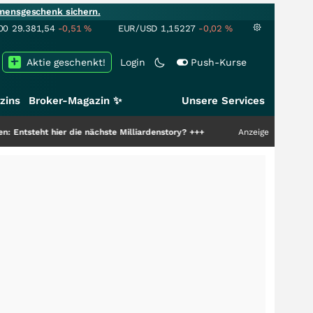
mensgeschenk sichern.
00
29.381,54
-0,51
%
EUR/USD
1,15227
-0,02
%
Aktie geschenkt!
Login
Push-Kurse
zins
Broker-Magazin ✨
Unsere Services
hier die nächste Milliardenstory?
+++
Anzeige