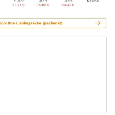
-11,11
%
-50,00
%
-93,33
%
! Ihre Lieblingsaktie geschenkt!