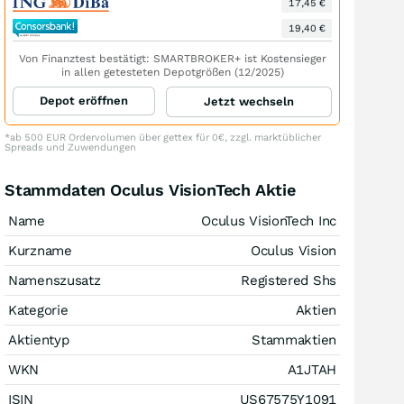
17,45 €
19,40 €
Von Finanztest bestätigt: SMARTBROKER+ ist Kostensieger
in allen getesteten Depotgrößen (12/2025)
Depot eröffnen
Jetzt wechseln
*ab 500 EUR Ordervolumen über gettex für 0€, zzgl. marktüblicher
Spreads und Zuwendungen
Stammdaten Oculus VisionTech Aktie
Name
Oculus VisionTech Inc
Kurzname
Oculus Vision
Namenszusatz
Registered Shs
Kategorie
Aktien
Aktientyp
Stammaktien
WKN
A1JTAH
ISIN
US67575Y1091