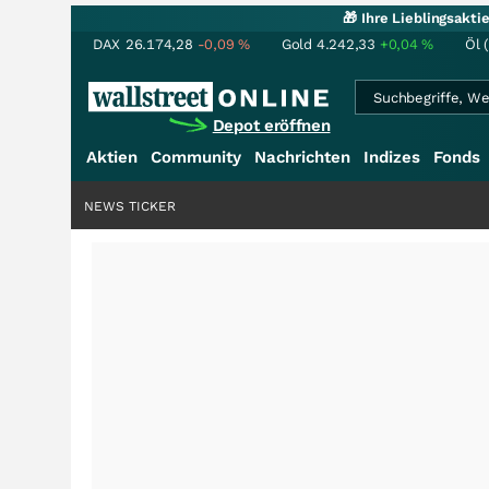
🎁 Ihre Lieblingsakt
DAX
26.174,28
-0,09
%
Gold
4.242,33
+0,04
%
Öl 
Depot eröffnen
Aktien
Community
Nachrichten
Indizes
Fonds
NEWS TICKER