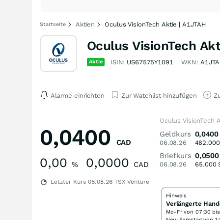
Aktien
Oculus VisionTech Aktie | A1JTAH
Startseite
Oculus VisionTech Akt
Aktie
ISIN:
US67575Y1091
WKN:
A1JT
Alarme einrichten
Zur Watchlist hinzufügen
Zu
Oculus VisionTech A
0,0400
Geldkurs
0,0400
CAD
06.08.26
482.000
Briefkurs
0,0500
0,00
0,0000
%
CAD
06.08.26
65.000
Letzter Kurs
06.08.26
TSX Venture
Hinweis
Verlängerte Hand
Mo-Fr von
07:30 bi
Neu: Samstag von 14