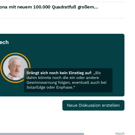
FlightSafety International erweitert Präsenz in Arizona mit neuem 100.000 Quadratfuß großem Lernzentrum in Mesa
Tech
Neue Diskussion erstellen
Hoch