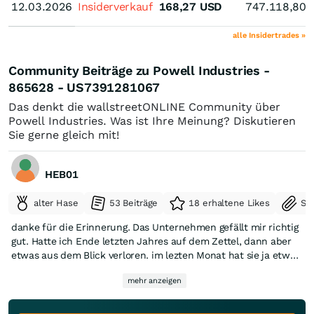
12.03.2026
12.03.2026
Insiderverkauf
168,27
USD
747.118,80
alle Insidertrades »
Community Beiträge zu Powell Industries -
865628 - US7391281067
Das denkt die wallstreetONLINE Community über
Powell Industries. Was ist Ihre Meinung? Diskutieren
Sie gerne gleich mit!
HEB01
alter Hase
53 Beiträge
18 erhaltene Likes
Se
danke für die Erinnerung. Das Unternehmen gefällt mir richtig
gut. Hatte ich Ende letzten Jahres auf dem Zettel, dann aber
etwas aus dem Blick verloren. im lezten Monat hat sie ja etwas
korrigiert, ähnlich wie auch Sterling infrastucture. Beides kann
mehr anzeigen
man wohl langsam wieder kaufen.