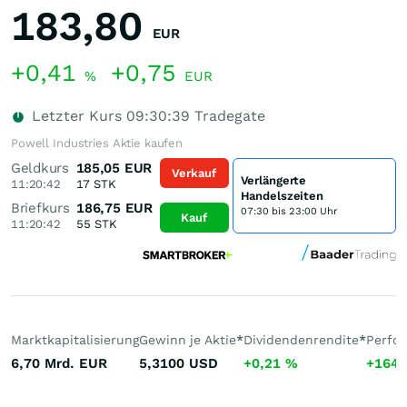
183,80
EUR
+0,41
+0,75
%
EUR
Letzter Kurs
09:30:39
Tradegate
Powell Industries Aktie kaufen
Geldkurs
185,05
EUR
Verkauf
Verlängerte
11:20:42
17
STK
Handelszeiten
Briefkurs
186,75
EUR
07:30 bis 23:00 Uhr
Kauf
11:20:42
55
STK
Marktkapitalisierung
Gewinn je Aktie
*
Dividendenrendite
*
Perfo
6,70 Mrd.
EUR
5,3100
USD
+0,21
%
+164