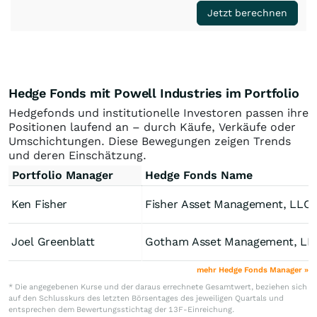
Jetzt berechnen
Hedge Fonds mit Powell Industries im Portfolio
Hedgefonds und institutionelle Investoren passen ihre
Positionen laufend an – durch Käufe, Verkäufe oder
Umschichtungen. Diese Bewegungen zeigen Trends
und deren Einschätzung.
Portfolio Manager
Hedge Fonds Name
Ken Fisher
Fisher Asset Management, LLC
Joel Greenblatt
Gotham Asset Management, LL
mehr Hedge Fonds Manager »
* Die angegebenen Kurse und der daraus errechnete Gesamtwert, beziehen sich
auf den Schlusskurs des letzten Börsentages des jeweiligen Quartals und
entsprechen dem Bewertungsstichtag der 13F-Einreichung.