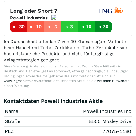
Long oder Short ?
Powell Industries
x -30
x -10
x -3
x 3
x 10
x 30
Im Durchschnitt erleiden 7 von 10 Kleinanlegern Verluste
beim Handel mit Turbo-Zertifikaten. Turbo-Zertifikate sind
hoch risikoreiche Produkte und nicht für langfristige
Anlagestrategien geeignet.
Diese Werbung richtet sich nur an Personen mit Wohn-/Geschäftssitz in
Deutschland. Der jeweilige Basisprospekt, etwaige Nachträge, die Endgültigen
Bedingungen sowie das maßgebliche Basisinformationsblatt sind auf
www.ingmarkets.de
veröffentlicht. Beachten Sie auch die
weiteren Hinweise
zu
dieser Werbung.
Kontaktdaten Powell Industries Aktie
Name
Powell Industries Inc
Straße
8550 Mosley Drive
PLZ
77075-1180