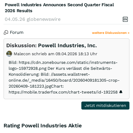
Powell Industries Announces Second Quarter Fiscal
2026 Results
04.05.26
globenewswire
Forum
weitere Diskussionen »
Diskussion:
Powell Industries, Inc.
Malecon schrieb am 09.04.2026 18:13 Uhr
Bild: https://cdn.zonebourse.com/static/instruments-
logo-15972928.png Der Kurs verlässt die Seitwärts-
Konsolidierung: Bild: //assets.wallstreet-
online.de/_media/16450/board/20260409181305-crop-
20260409-181223.jpgChart:
https://mobile.traderfox.com/chart-tweets/id-192258 🔔
Jetzt mitdiskutieren
Rating Powell Industries Aktie