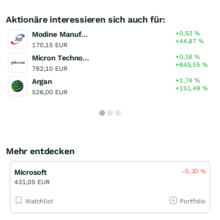
Aktionäre interessieren sich auch für:
+0,53
%
Modine Manufacturing
+44,87
%
170,15 EUR
+0,16
%
Micron Technology
+645,55
%
762,10 EUR
+1,74
%
Argan
+151,49
%
526,00 EUR
Mehr entdecken
-0,30
%
Microsoft
431,05 EUR
Watchlist
Portfolio