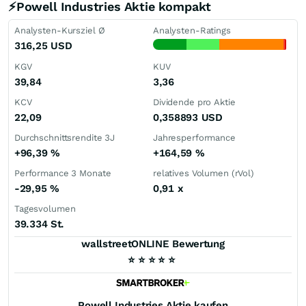
⚡Powell Industries Aktie kompakt
Analysten-Kursziel Ø
Analysten-Ratings
316,25
USD
KGV
KUV
39,84
3,36
KCV
Dividende pro Aktie
22,09
0,358893
USD
Durchschnittsrendite 3J
Jahresperformance
+96,39
%
+164,59
%
Performance 3 Monate
relatives Volumen (rVol)
-29,95
%
0,91
x
Tagesvolumen
39.334 St.
wallstreetONLINE Bewertung
⭐
⭐
⭐
⭐
⭐
Powell Industries
Aktie kaufen