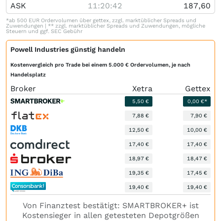
ASK
11:20:42
187,60
*ab 500 EUR Ordervolumen über gettex, zzgl. marktüblicher Spreads und
Zuwendungen | ** zzgl. marktüblicher Spreads und Zuwendungen, mögliche
Steuern und ggf. SEC Gebühr
Powell Industries günstig handeln
Kostenvergleich pro Trade bei einem 5.000 € Ordervolumen, je nach
Handelsplatz
Broker
Xetra
Gettex
5,50 €
0,00 €*
7,88 €
7,90 €
12,50 €
10,00 €
17,40 €
17,40 €
18,97 €
18,47 €
19,35 €
17,45 €
19,40 €
19,40 €
Von Finanztest bestätigt: SMARTBROKER+ ist
Kostensieger in allen getesteten Depotgrößen