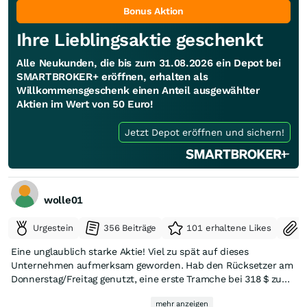
Bonus Aktion
Ihre Lieblingsaktie geschenkt
Alle Neukunden, die bis zum 31.08.2026 ein Depot bei
SMARTBROKER+ eröffnen, erhalten als
Willkommensgeschenk einen Anteil ausgewählter
Aktien im Wert von 50 Euro!
Jetzt Depot eröffnen und sichern!
wolle01
Urgestein
356 Beiträge
101 erhaltene Likes
S
Eine unglaublich starke Aktie! Viel zu spät auf dieses
Unternehmen aufmerksam geworden. Hab den Rücksetzer am
Donnerstag/Freitag genutzt, eine erste Tramche bei 318 $ zu
kaufen
mehr anzeigen