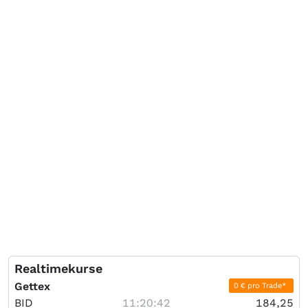
Realtimekurse
Gettex
0 € pro Trade*
BID
11:20:42
184,25