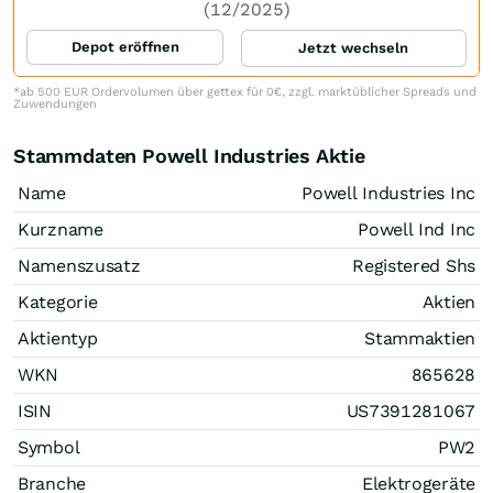
(12/2025)
Depot eröffnen
Jetzt wechseln
*ab 500 EUR Ordervolumen über gettex für 0€, zzgl. marktüblicher Spreads und
Zuwendungen
Stammdaten Powell Industries Aktie
Name
Powell Industries Inc
Kurzname
Powell Ind Inc
Namenszusatz
Registered Shs
Kategorie
Aktien
Aktientyp
Stammaktien
WKN
865628
ISIN
US7391281067
Symbol
PW2
Branche
Elektrogeräte