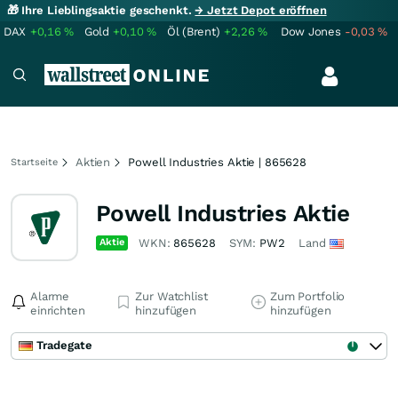
🎁 Ihre Lieblingsaktie geschenkt.
→ Jetzt Depot eröffnen
DAX
+0,16
%
Gold
+0,10
%
Öl (Brent)
+2,26
%
Dow Jones
-0,03
%
Aktien
Powell Industries Aktie | 865628
Startseite
Powell Industries Aktie
Aktie
WKN:
865628
SYM:
PW2
Land
Alarme
Zur Watchlist
Zum Portfolio
einrichten
hinzufügen
hinzufügen
Tradegate