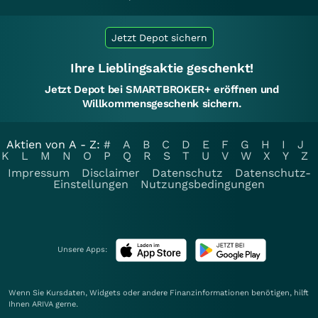
Jetzt Depot sichern
Ihre Lieblingsaktie geschenkt!
Jetzt Depot bei SMARTBROKER+ eröffnen und
Willkommensgeschenk sichern.
Aktien von A - Z:
#
A
B
C
D
E
F
G
H
I
J
K
L
M
N
O
P
Q
R
S
T
U
V
W
X
Y
Z
Impressum
Disclaimer
Datenschutz
Datenschutz-
Einstellungen
Nutzungsbedingungen
Unsere Apps:
Wenn Sie Kursdaten, Widgets oder andere Finanzinformationen benötigen, hilft
Ihnen
ARIVA
gerne.