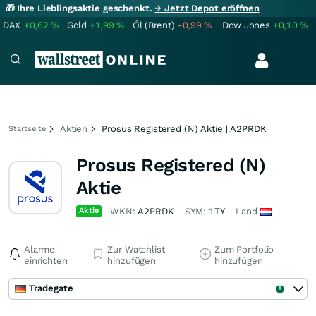
🎁 Ihre Lieblingsaktie geschenkt.
→ Jetzt Depot eröffnen
DAX
+0,62
%
Gold
+1,99
%
Öl (Brent)
-0,99
%
Dow Jones
+0,10
%
Aktien
Prosus Registered (N) Aktie | A2PRDK
Startseite
Prosus Registered (N)
Aktie
Aktie
WKN:
A2PRDK
SYM:
1TY
Land
Alarme
Zur Watchlist
Zum Portfolio
einrichten
hinzufügen
hinzufügen
Tradegate