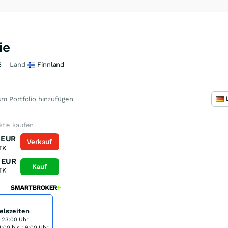
ie
6
Land
Finnland
m Portfolio hinzufügen
tie kaufen
EUR
Verkauf
TK
EUR
Kauf
TK
elszeiten
s 23:00 Uhr
:00 bis 19:00 Uhr