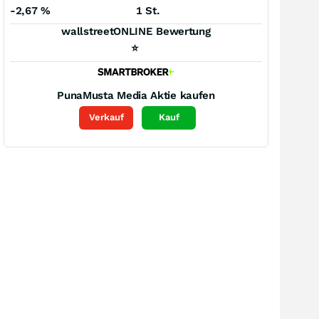
-2,67
%
1 St.
wallstreetONLINE Bewertung
⭐
PunaMusta Media
Aktie kaufen
Verkauf
Kauf