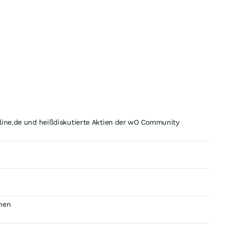
nline.de und heißdiskutierte Aktien der wO Community
ehen