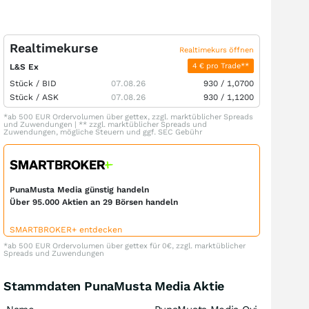
Realtimekurse
Realtimekurs öffnen
4 € pro Trade**
L&S Ex
Stück /
BID
07.08.26
930
/
1,0700
Stück /
ASK
07.08.26
930
/
1,1200
*ab 500 EUR Ordervolumen über gettex, zzgl. marktüblicher Spreads
und Zuwendungen | ** zzgl. marktüblicher Spreads und
Zuwendungen, mögliche Steuern und ggf. SEC Gebühr
PunaMusta Media günstig handeln
Über 95.000 Aktien an 29 Börsen handeln
SMARTBROKER+ entdecken
*ab 500 EUR Ordervolumen über gettex für 0€, zzgl. marktüblicher
Spreads und Zuwendungen
Stammdaten PunaMusta Media Aktie