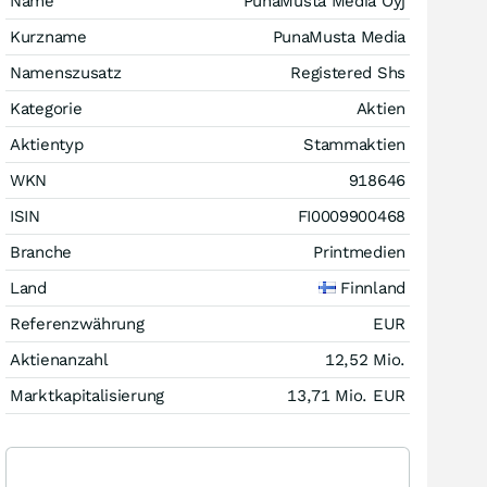
Name
PunaMusta Media Oyj
Kurzname
PunaMusta Media
Namenszusatz
Registered Shs
Kategorie
Aktien
Aktientyp
Stammaktien
WKN
918646
ISIN
FI0009900468
Branche
Printmedien
Land
Finnland
Referenzwährung
EUR
Aktienanzahl
12,52 Mio.
Marktkapitalisierung
13,71 Mio.
EUR