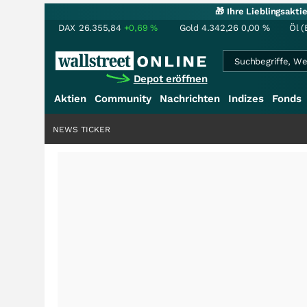
🎁 Ihre Lieblingsakt
DAX
26.355,84
+0,69
%
Gold
4.342,26
0,00
%
Öl (
Depot eröffnen
Aktien
Community
Nachrichten
Indizes
Fonds
NEWS TICKER