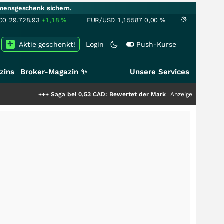
mensgeschenk sichern.
00
29.728,93
+1,18
%
EUR/USD
1,15587
0,00
%
Aktie geschenkt!
Login
Push-Kurse
zins
Broker-Magazin ✨
Unsere Services
+++
Saga bei 0,53 CAD: Bewertet der Markt noch immer nur die Hälfte der
Anzeige