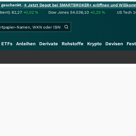
ie geschenkt.
→ Jetzt Depot bei SMARTBROKER+ eröffnen und Willkom
Brent)
82,27
+0,02
%
Dow Jones
54.036,10
+0,25
%
US Tech 1
ETFs
Anleihen
Derivate
Rohstoffe
Krypto
Devisen
Fest