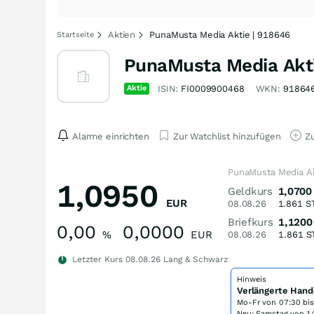
Aktien
PunaMusta Media Aktie | 918646
Startseite
PunaMusta Media Akt
Aktie
ISIN:
FI0009900468
WKN:
91864
Alarme einrichten
Zur Watchlist hinzufügen
Zu
PunaMusta Media Ak
1,0950
Geldkurs
1,0700
EUR
08.08.26
1.861
S
Briefkurs
1,1200
0,00
0,0000
%
EUR
08.08.26
1.861
S
Letzter Kurs
08.08.26
Lang & Schwarz
Hinweis
Verlängerte Hand
Mo-Fr von
07:30 bi
Neu: Samstag von 14