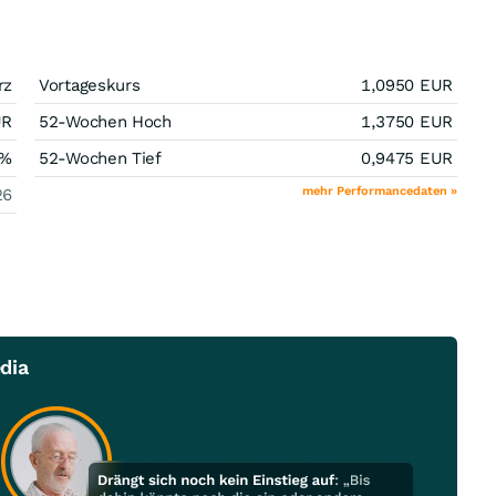
rz
Vortageskurs
1,0950
EUR
UR
52-Wochen Hoch
1,3750
EUR
%
52-Wochen Tief
0,9475
EUR
mehr Performancedaten »
26
dia