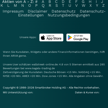
Aktien von A - Z:
#
A
B
C
D
E
F
G
H
I
J
K
L
M
N
O
P
Q
R
S
T
U
V
W
X
Y
Z
Impressum
Disclaimer
Datenschutz
Datenschutz-
Einstellungen
Nutzungsbedingungen
Unsere Apps:
Wenn Sie Kursdaten, Widgets oder andere Finanzinformationen benötigen, hilft
Ihnen
ARIVA
gerne.
Unsere User schätzen wallstreet-online.de: 4.8 von 5 Sternen ermittelt aus 285
Bewertungen bei www.kagels-trading.de
Zeitverzögerung der Kursdaten: Deutsche Börsen +15 Min. NASDAQ +15 Min.
NYSE +20 Min. AMEX +20 Min. Dow Jones +15 Min. Alle Angaben ohne Gewähr.
Copyright © 1998-2026 Smartbroker Holding AG - Alle Rechte vorbehalten.
Mit Unterstützung von:
Daten & Kurse von: