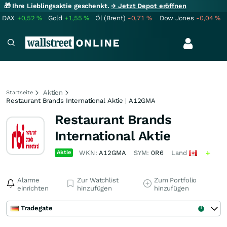
🎁 Ihre Lieblingsaktie geschenkt.
→ Jetzt Depot eröffnen
DAX
+0,52
%
Gold
+1,55
%
Öl (Brent)
-0,71
%
Dow Jones
-0,04
%
Aktien
Startseite
Restaurant Brands International Aktie | A12GMA
Restaurant Brands
International Aktie
Aktie
WKN:
A12GMA
SYM:
0R6
Land
Alarme
Zur Watchlist
Zum Portfolio
einrichten
hinzufügen
hinzufügen
Tradegate