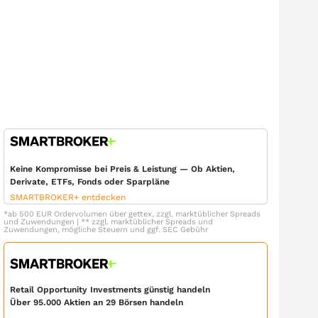
Keine Kompromisse bei Preis & Leistung — Ob Aktien,
Derivate, ETFs, Fonds oder Sparpläne
SMARTBROKER+ entdecken
*ab 500 EUR Ordervolumen über gettex, zzgl. marktüblicher Spreads
und Zuwendungen | ** zzgl. marktüblicher Spreads und
Zuwendungen, mögliche Steuern und ggf. SEC Gebühr
Retail Opportunity Investments günstig handeln
Über 95.000 Aktien an 29 Börsen handeln