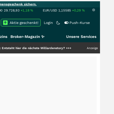
mensgeschenk sichern.
00
29.728,93
+1,18
%
EUR/USD
1,15585
+0,29
%
Aktie geschenkt!
Login
Push-Kurse
zins
Broker-Magazin ✨
Unsere Services
r die nächste Milliardenstory?
+++
Anzeige