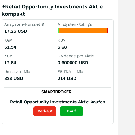
⚡Retail Opportunity Investments Aktie
kompakt
Analysten-Kursziel Ø
Analysten-Ratings
17,25
USD
KGV
KUV
61,54
5,68
KCV
Dividende pro Aktie
12,64
0,600000
USD
Umsatz in Mio
EBITDA in Mio
328
USD
214
USD
Retail Opportunity Investments
Aktie kaufen
Verkauf
Kauf