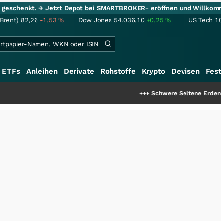
ie geschenkt.
→ Jetzt Depot bei SMARTBROKER+ eröffnen und Willkom
(Brent)
82,26
-1,53
%
Dow Jones
54.036,10
+0,25
%
US Tech 1
ETFs
Anleihen
Derivate
Rohstoffe
Krypto
Devisen
Fest
+++
Schwere Seltene Erden: Entsteht hie