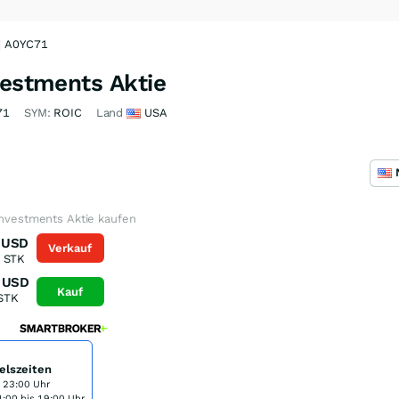
 | A0YC71
vestments Aktie
71
SYM:
ROIC
Land
USA
Investments Aktie kaufen
USD
Verkauf
STK
USD
Kauf
STK
elszeiten
s 23:00 Uhr
:00 bis 19:00 Uhr