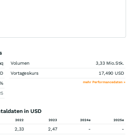
s
aq
Volumen
3,33 Mio.
Stk.
SD
Vortageskurs
17,490
USD
mehr Performancedaten »
%
25
taldaten in USD
2022
2023
2024e
2025e
2,33
2,47
-
-