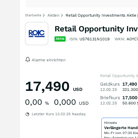
Aktien
Retail Opportunity Investments Aktie
Startseite
Retail Opportunity In
Aktie
ISIN:
US76131N1019
WKN:
A0YC
Alarme einrichten
Retail Opportunity 
17,490
Geldkurs
17,490
USD
12.02.25
331.300
Briefkurs
17,500
0,00
0,000
%
USD
12.02.25
50.600
Letzter Kurs
13.02.25
Nasdaq
Hinweis
Verlängerte Hand
Mo-Fr von
07:30 bi
Neu: Samstag von 14