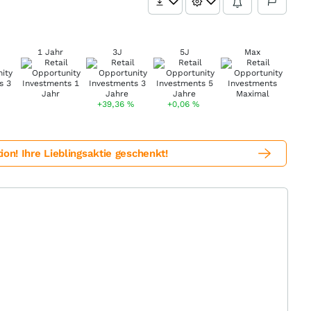
1 Jahr
3J
5J
Max
+39,36
%
+0,06
%
! Ihre Lieblingsaktie geschenkt!