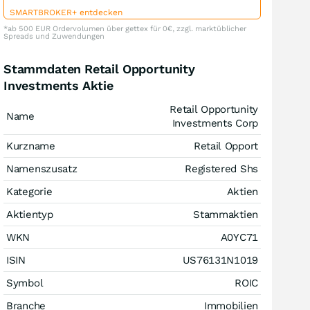
SMARTBROKER+ entdecken
*ab 500 EUR Ordervolumen über gettex für 0€, zzgl. marktüblicher
Spreads und Zuwendungen
Stammdaten Retail Opportunity
Investments Aktie
Retail Opportunity
Name
Investments Corp
Kurzname
Retail Opport
Namenszusatz
Registered Shs
Kategorie
Aktien
Aktientyp
Stammaktien
WKN
A0YC71
ISIN
US76131N1019
Symbol
ROIC
Branche
Immobilien