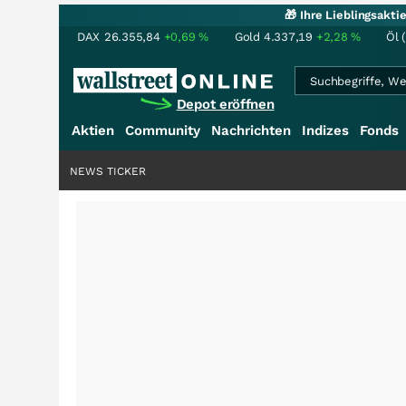
🎁 Ihre Lieblingsakt
DAX
26.355,84
+0,69
%
Gold
4.337,19
+2,28
%
Öl 
Depot eröffnen
Aktien
Community
Nachrichten
Indizes
Fonds
NEWS TICKER