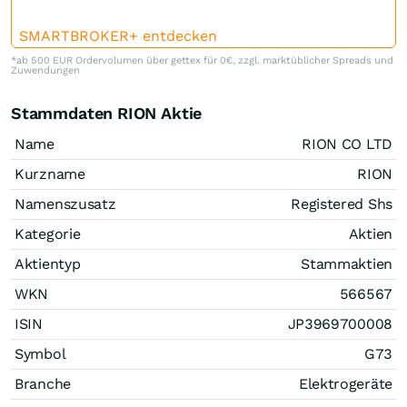
SMARTBROKER+ entdecken
*ab 500 EUR Ordervolumen über gettex für 0€, zzgl. marktüblicher Spreads und
Zuwendungen
Stammdaten RION Aktie
Name
RION CO LTD
Kurzname
RION
Namenszusatz
Registered Shs
Kategorie
Aktien
Aktientyp
Stammaktien
WKN
566567
ISIN
JP3969700008
Symbol
G73
Branche
Elektrogeräte