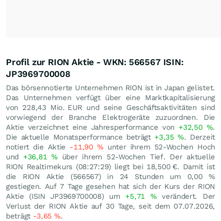
Profil zur RION Aktie - WKN: 566567 ISIN:
JP3969700008
Das börsennotierte Unternehmen RION ist in Japan gelistet.
Das Unternehmen verfügt über eine Marktkapitalisierung
von 228,43 Mio.
EUR
und seine Geschäftsaktivitäten sind
vorwiegend der Branche Elektrogeräte zuzuordnen. Die
Aktie verzeichnet eine Jahresperformance von
+32,50
%
.
Die aktuelle Monatsperformance beträgt
+3,35
%
. Derzeit
notiert die Aktie
-11,90
%
unter ihrem 52-Wochen Hoch
und
+36,81
%
über ihrem 52-Wochen Tief. Der aktuelle
RION Realtimekurs (08:27:29) liegt bei 18,500
€
. Damit ist
die RION Aktie (566567) in 24 Stunden um
0,00
%
gestiegen. Auf 7 Tage gesehen hat sich der Kurs der RION
Aktie (ISIN JP3969700008) um
+5,71
%
verändert. Der
Verlust der RION Aktie auf 30 Tage, seit dem 07.07.2026,
beträgt
-3,65
%
.