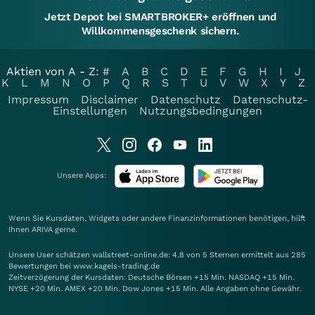
Jetzt Depot bei SMARTBROKER+ eröffnen und
Willkommensgeschenk sichern.
Aktien von A - Z:
#
A
B
C
D
E
F
G
H
I
J
K
L
M
N
O
P
Q
R
S
T
U
V
W
X
Y
Z
Impressum
Disclaimer
Datenschutz
Datenschutz-
Einstellungen
Nutzungsbedingungen
Unsere Apps:
Wenn Sie Kursdaten, Widgets oder andere Finanzinformationen benötigen, hilft
Ihnen
ARIVA
gerne.
Unsere User schätzen wallstreet-online.de: 4.8 von 5 Sternen ermittelt aus 285
Bewertungen bei www.kagels-trading.de
Zeitverzögerung der Kursdaten: Deutsche Börsen +15 Min. NASDAQ +15 Min.
NYSE +20 Min. AMEX +20 Min. Dow Jones +15 Min. Alle Angaben ohne Gewähr.