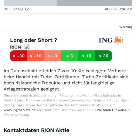
Bel Fuse (A)
0,2
ALPS ALPINE
3,8
Werbung
Long oder Short ?
RION
x -30
x -10
x -3
x 3
x 10
x 30
Im Durchschnitt erleiden 7 von 10 Kleinanlegern Verluste
beim Handel mit Turbo-Zertifikaten. Turbo-Zertifikate sind
hoch risikoreiche Produkte und nicht für langfristige
Anlagestrategien geeignet.
Diese Werbung richtet sich nur an Personen mit Wohn-/Geschäftssitz in
Deutschland. Der jeweilige Basisprospekt, etwaige Nachträge, die Endgültigen
Bedingungen sowie das maßgebliche Basisinformationsblatt sind auf
www.ingmarkets.de
veröffentlicht. Beachten Sie auch die
weiteren Hinweise
zu
dieser Werbung.
Kontaktdaten RION Aktie