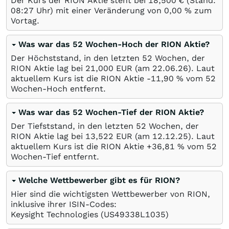
Der Kurs der RION Aktie steht bei 18,500
€
(Stand:
08:27 Uhr) mit einer Veränderung von
0,00
%
zum
Vortag.
Was war das 52 Wochen-Hoch der RION Aktie?
Der Höchststand, in den letzten 52 Wochen, der
RION Aktie lag bei 21,000
EUR
(am
22.06.26
). Laut
aktuellem Kurs ist die RION Aktie -11,90
%
vom 52
Wochen-Hoch entfernt.
Was war das 52 Wochen-Tief der RION Aktie?
Der Tiefststand, in den letzten 52 Wochen, der
RION Aktie lag bei 13,522
EUR
(am
12.12.25
). Laut
aktuellem Kurs ist die RION Aktie +36,81
%
vom 52
Wochen-Tief entfernt.
Welche Wettbewerber gibt es für RION?
Hier sind die wichtigsten Wettbewerber von RION,
inklusive ihrer ISIN-Codes:
Keysight Technologies
(US49338L1035)