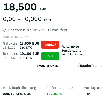
18,500
EUR
0,00
0,000
%
EUR
Letzter Kurs
08:27:29
Frankfurt
RION Aktie kaufen
Geldkurs
18,500
EUR
Verkauf
Verlängerte
15:31:32
120
STK
Handelszeiten
Briefkurs
19,100
EUR
07:30 bis 23:00 Uhr
Kauf
15:31:32
120
STK
Marktkapitalisierung
Performance 1 J
Martktplatz
228,43 Mio.
EUR
+36,81
%
FRA