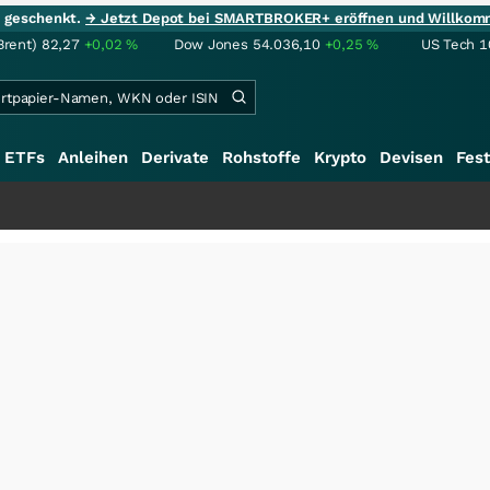
ie geschenkt.
→ Jetzt Depot bei SMARTBROKER+ eröffnen und Willkom
Brent)
82,27
+0,02
%
Dow Jones
54.036,10
+0,25
%
US Tech 1
ETFs
Anleihen
Derivate
Rohstoffe
Krypto
Devisen
Fest