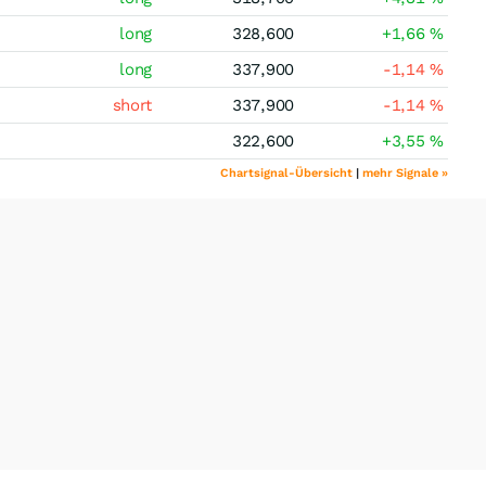
long
328,600
+1,66
%
long
337,900
-1,14
%
short
337,900
-1,14
%
322,600
+3,55
%
Chartsignal-Übersicht
|
mehr Signale »