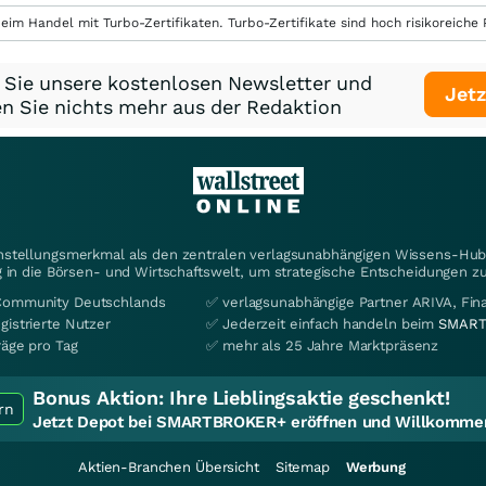
eim Handel mit Turbo-Zertifikaten. Turbo-Zertifikate sind hoch risikoreiche P
 Sie unsere kostenlosen Newsletter und
Jetz
n Sie nichts mehr aus der Redaktion
instellungsmerkmal als den zentralen verlagsunabhängigen Wissens-Hub 
 in die Börsen- und Wirtschaftswelt, um strategische Entscheidungen zu
Community Deutschlands
✅ verlagsunabhängige Partner ARIVA, Fi
gistrierte Nutzer
✅ Jederzeit einfach handeln beim
SMART
räge pro Tag
✅ mehr als 25 Jahre Marktpräsenz
Bonus Aktion:
Ihre Lieblingsaktie geschenkt!
rn
Jetzt Depot bei SMARTBROKER+ eröffnen und Willkommen
Aktien-Branchen Übersicht
Sitemap
Werbung