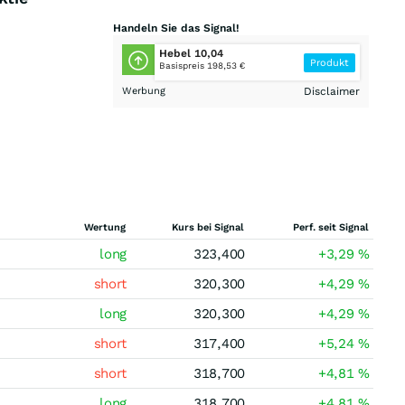
Handeln Sie das Signal!
Hebel 10,04
Produkt
Basispreis 198,53 €
Werbung
Disclaimer
Wertung
Kurs bei Signal
Perf. seit Signal
long
323,400
+3,29
%
short
320,300
+4,29
%
long
320,300
+4,29
%
short
317,400
+5,24
%
short
318,700
+4,81
%
long
318,700
+4,81
%