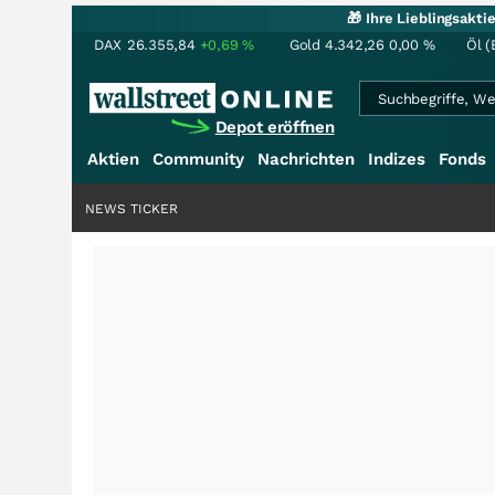
🎁 Ihre Lieblingsakt
DAX
26.355,84
+0,69
%
Gold
4.342,26
0,00
%
Öl (
Depot eröffnen
Aktien
Community
Nachrichten
Indizes
Fonds
NEWS TICKER