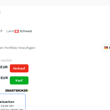
t
67
Land
Schweiz
m Portfolio hinzufügen
e kaufen
EUR
Verkauf
EUR
Kauf
elszeiten
s 23:00 Uhr
:00 bis 19:00 Uhr