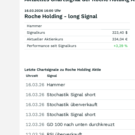
Uhr
16.03.2026 16:00
Roche Holding - long Signal
Hammer
Signalkurs
323,40
$
Aktueller Aktienkurs
334,04
€
Performance seit Signalkurs
+3,29
%
Letzte Chartsignale zu Roche Holding Aktie
Uhrzeit
Signal
16.03.26
Hammer
16.03.26
Stochastik Signal short
16.03.26
Stochastik überverkauft
13.03.26
Stochastik Signal short
12.03.26
GD 100 nach unten durchkreuzt
12.03.26
RSI überverkauft