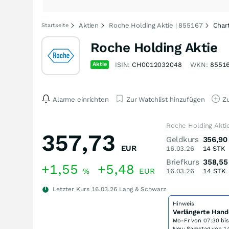
Aktien
Roche Holding Aktie | 855167
Char
Startseite
Roche Holding Aktie
Aktie
ISIN:
CH0012032048
WKN:
8551
Alarme einrichten
Zur Watchlist hinzufügen
Zu
Roche Holding Akti
357,73
Geldkurs
356,90
EUR
16.03.26
14
STK
Briefkurs
358,55
+1,55
+5,48
%
EUR
16.03.26
14
STK
Letzter Kurs
16.03.26
Lang & Schwarz
Hinweis
Verlängerte Hand
Mo-Fr von
07:30 bi
Neu: Samstag von 14