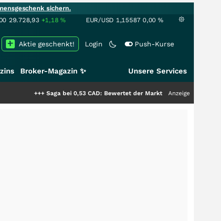
mensgeschenk sichern.
00
29.728,93
+1,18
%
EUR/USD
1,15587
0,00
%
Aktie geschenkt!
Login
Push-Kurse
zins
Broker-Magazin ✨
Unsere Services
+++
Saga bei 0,53 CAD: Bewertet der Markt noch immer nur die Hälfte de
Anzeige