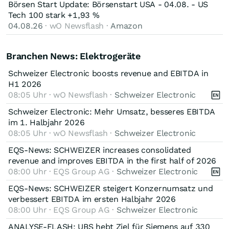
Börsen Start Update: Börsenstart USA - 04.08. - US
Tech 100 stark +1,93 %
04.08.26
· wO Newsflash ·
Amazon
Branchen News: Elektrogeräte
Schweizer Electronic boosts revenue and EBITDA in
H1 2026
08:05 Uhr · wO Newsflash ·
Schweizer Electronic
Schweizer Electronic: Mehr Umsatz, besseres EBITDA
im 1. Halbjahr 2026
08:05 Uhr · wO Newsflash ·
Schweizer Electronic
EQS-News: SCHWEIZER increases consolidated
revenue and improves EBITDA in the first half of 2026
08:00 Uhr · EQS Group AG ·
Schweizer Electronic
EQS-News: SCHWEIZER steigert Konzernumsatz und
verbessert EBITDA im ersten Halbjahr 2026
08:00 Uhr · EQS Group AG ·
Schweizer Electronic
ANALYSE-FLASH: UBS hebt Ziel für Siemens auf 330