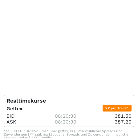
Realtimekurse
Gettex
0 € pro Trade*
BID
08:20:30
381,50
ASK
08:20:30
387,20
*ab 500 EUR Ordervolumen über gettex, zzgl. marktüblicher Spreads und
Zuwendungen | ** zzgl. marktüblicher Spreads und Zuwendungen, mögliche
Steuern und ggf. SEC Gebühr