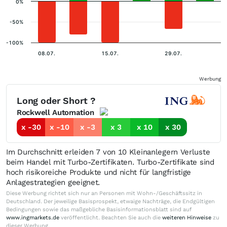
0%
-50%
-100%
08.07.
15.07.
29.07.
Werbung
Long oder Short ?
Rockwell Automation
x -30
x -10
x -3
x 3
x 10
x 30
Im Durchschnitt erleiden 7 von 10 Kleinanlegern Verluste
beim Handel mit Turbo-Zertifikaten. Turbo-Zertifikate sind
hoch risikoreiche Produkte und nicht für langfristige
Anlagestrategien geeignet.
Diese Werbung richtet sich nur an Personen mit Wohn-/Geschäftssitz in
Deutschland. Der jeweilige Basisprospekt, etwaige Nachträge, die Endgültigen
Bedingungen sowie das maßgebliche Basisinformationsblatt sind auf
www.ingmarkets.de
veröffentlicht. Beachten Sie auch die
weiteren Hinweise
zu
dieser Werbung.