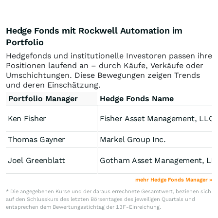
Hedge Fonds mit Rockwell Automation im
Portfolio
Hedgefonds und institutionelle Investoren passen ihre
Positionen laufend an – durch Käufe, Verkäufe oder
Umschichtungen. Diese Bewegungen zeigen Trends
und deren Einschätzung.
Portfolio Manager
Hedge Fonds Name
Ken Fisher
Fisher Asset Management, LLC
Thomas Gayner
Markel Group Inc.
Joel Greenblatt
Gotham Asset Management, LL
mehr Hedge Fonds Manager »
* Die angegebenen Kurse und der daraus errechnete Gesamtwert, beziehen sich
auf den Schlusskurs des letzten Börsentages des jeweiligen Quartals und
entsprechen dem Bewertungsstichtag der 13F-Einreichung.