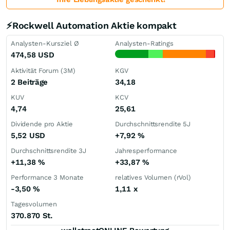
⚡Rockwell Automation Aktie kompakt
Analysten-Kursziel Ø
Analysten-Ratings
474,58
USD
Aktivität Forum (3M)
KGV
2 Beiträge
34,18
KUV
KCV
4,74
25,61
Dividende pro Aktie
Durchschnittsrendite 5J
5,52
USD
+7,92
%
Durchschnittsrendite 3J
Jahresperformance
+11,38
%
+33,87
%
Performance 3 Monate
relatives Volumen (rVol)
-3,50
%
1,11
x
Tagesvolumen
370.870 St.