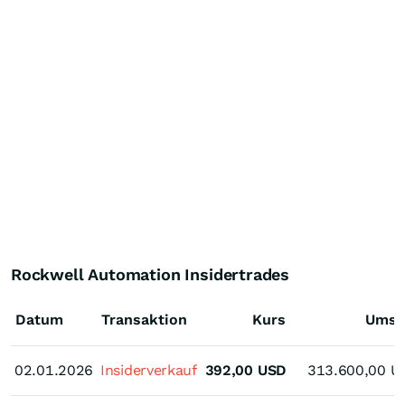
Rockwell Automation Insidertrades
Datum
Transaktion
Kurs
Umsa
02.01.2026
02.01.2026
Insiderverkauf
392,00
USD
313.600,00
U