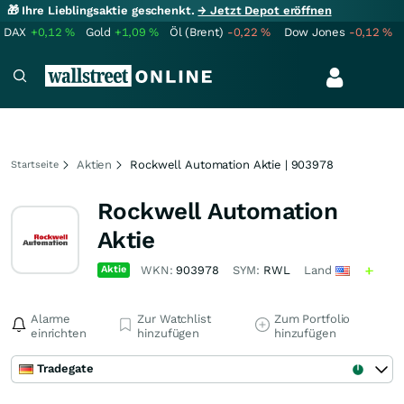
🎁 Ihre Lieblingsaktie geschenkt.
→ Jetzt Depot eröffnen
DAX
+0,12
%
Gold
+1,09
%
Öl (Brent)
-0,22
%
Dow Jones
-0,12
%
Aktien
Rockwell Automation Aktie | 903978
Startseite
Rockwell Automation
Aktie
Aktie
WKN:
903978
SYM:
RWL
Land
Alarme
Zur Watchlist
Zum Portfolio
einrichten
hinzufügen
hinzufügen
Tradegate