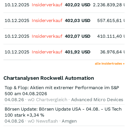
10.12.2025
10.12.2025
Insiderverkauf
402,02
USD
2.236.839,28
U
10.12.2025
10.12.2025
Insiderverkauf
402,03
USD
557.615,61
U
10.12.2025
10.12.2025
Insiderverkauf
402,07
USD
410.111,40
U
10.12.2025
10.12.2025
Insiderverkauf
401,92
USD
36.976,64
U
alle Insidertrades »
Chartanalysen Rockwell Automation
Top & Flop: Aktien mit extremer Performance im S&P
500 am 04.08.2026
04.08.26
· wO Chartvergleich ·
Advanced Micro Devices
Börsen Update: Börsen Update USA - 04.08. - US Tech
100 stark +3,34 %
04.08.26
· wO Newsflash ·
Amgen