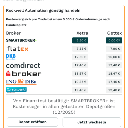
Rockwell Automation günstig handeln
Kostenvergleich pro Trade bei einem 5.000 € Ordervolumen, je nach
Handelsplatz
Broker
Xetra
Gettex
5,50 €
0,00 €*
7,88 €
7,90 €
12,50 €
10,00 €
17,40 €
17,40 €
18,97 €
18,47 €
19,35 €
17,45 €
19,40 €
19,40 €
Von Finanztest bestätigt: SMARTBROKER+ ist
Kostensieger in allen getesteten Depotgrößen
(12/2025)
Depot eröffnen
Jetzt wechseln