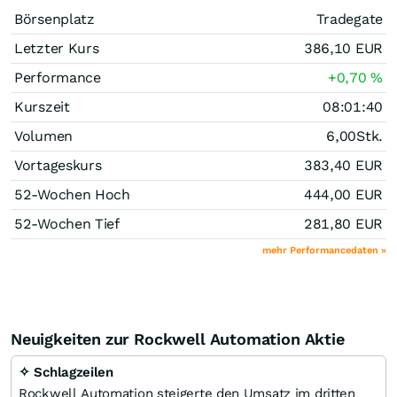
Börsenplatz
Tradegate
Letzter Kurs
386,10
EUR
Performance
+0,70
%
Kurszeit
08:01:40
Volumen
6,00
Stk.
Vortageskurs
383,40
EUR
52-Wochen Hoch
444,00
EUR
52-Wochen Tief
281,80
EUR
mehr Performancedaten »
Neuigkeiten zur Rockwell Automation Aktie
✧ Schlagzeilen
Rockwell Automation steigerte den Umsatz im dritten