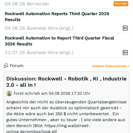
04.08.26
Bernecker
Anzeige
Rockwell Automation Reports Third Quarter 2026
Results
04.08.26
Business Wire (engl.)
Rockwell Automation to Report Third Quarter Fiscal
2026 Results
21.07.26
Business Wire (engl.)
Forum
weitere Diskussionen »
Diskussion:
Rockwell - Robotik , KI , Industrie
2.0 - all in !
foret schrieb am 04.08.2026 17:20 Uhr
Angesichts der nicht so überzeugenden Quartalsergebnisse
scheint mir auch der Ausblick zu optimistisch gestrickt -
die Aktie wäre auch bei 350 $ nicht unterbewertet . Ein
gutes Unternehmen , aber zu teuer . ( wie viele andere aus
dem Bereich )Bild: https://img.wallstreet-
online.de/smilies/look.gif