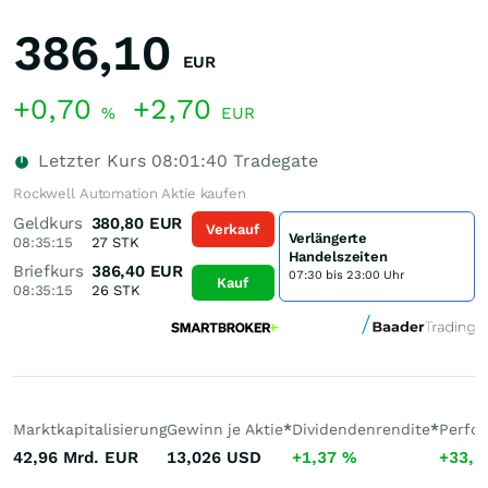
386,10
EUR
+0,70
+2,70
%
EUR
Letzter Kurs
08:01:40
Tradegate
Rockwell Automation Aktie kaufen
Geldkurs
380,80
EUR
Verkauf
Verlängerte
08:35:15
27
STK
Handelszeiten
Briefkurs
386,40
EUR
07:30 bis 23:00 Uhr
Kauf
08:35:15
26
STK
Marktkapitalisierung
Gewinn je Aktie
*
Dividendenrendite
*
Perfo
42,96 Mrd.
EUR
13,026
USD
+1,37
%
+33,