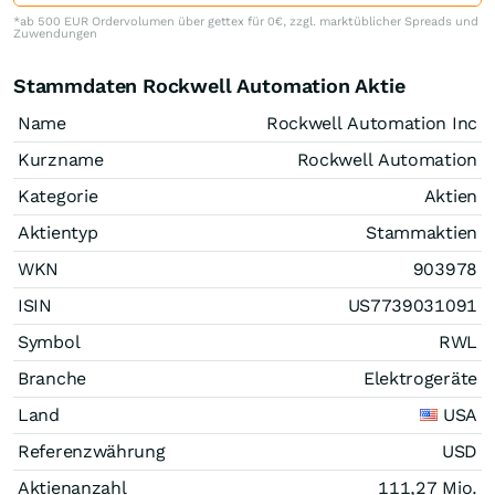
*ab 500 EUR Ordervolumen über gettex für 0€, zzgl. marktüblicher Spreads und
Zuwendungen
Stammdaten Rockwell Automation Aktie
Name
Rockwell Automation Inc
Kurzname
Rockwell Automation
Kategorie
Aktien
Aktientyp
Stammaktien
WKN
903978
ISIN
US7739031091
Symbol
RWL
Branche
Elektrogeräte
Land
USA
Referenzwährung
USD
Aktienanzahl
111,27 Mio.