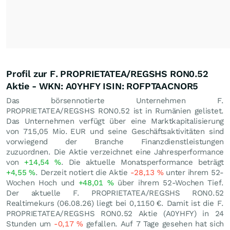
Profil zur F. PROPRIETATEA/REGSHS RON0.52
Aktie - WKN: A0YHFY ISIN: ROFPTAACNOR5
Das börsennotierte Unternehmen F.
PROPRIETATEA/REGSHS RON0.52 ist in Rumänien gelistet.
Das Unternehmen verfügt über eine Marktkapitalisierung
von 715,05 Mio.
EUR
und seine Geschäftsaktivitäten sind
vorwiegend der Branche Finanzdienstleistungen
zuzuordnen. Die Aktie verzeichnet eine Jahresperformance
von
+14,54
%
. Die aktuelle Monatsperformance beträgt
+4,55
%
. Derzeit notiert die Aktie
-28,13
%
unter ihrem 52-
Wochen Hoch und
+48,01
%
über ihrem 52-Wochen Tief.
Der aktuelle F. PROPRIETATEA/REGSHS RON0.52
Realtimekurs (
06.08.26
) liegt bei 0,1150
€
. Damit ist die F.
PROPRIETATEA/REGSHS RON0.52 Aktie (A0YHFY) in 24
Stunden um
-0,17
%
gefallen. Auf 7 Tage gesehen hat sich