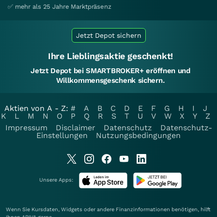
✅ mehr als 25 Jahre Marktpräsenz
Jetzt Depot sichern
Ihre Lieblingsaktie geschenkt!
Jetzt Depot bei SMARTBROKER+ eröffnen und
Willkommensgeschenk sichern.
Aktien von A - Z:
#
A
B
C
D
E
F
G
H
I
J
K
L
M
N
O
P
Q
R
S
T
U
V
W
X
Y
Z
Impressum
Disclaimer
Datenschutz
Datenschutz-
Einstellungen
Nutzungsbedingungen
Unsere Apps:
Wenn Sie Kursdaten, Widgets oder andere Finanzinformationen benötigen, hilft