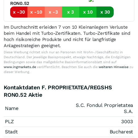
RON0.52
x -30
x -10
x -3
x 3
x 10
x 30
Im Durchschnitt erleiden 7 von 10 Kleinanlegern Verluste
beim Handel mit Turbo-Zertifikaten. Turbo-Zertifikate sind
hoch risikoreiche Produkte und nicht für langfristige
Anlagestrategien geeignet.
Diese Werbung richtet sich nur an Personen mit Wohn-/Geschäftssitz in
Deutschland. Der jeweilige Basisprospekt, etwaige Nachträge, die Endgültigen
Bedingungen sowie das maßgebliche Basisinformationsblatt sind auf
www.ingmarkets.de
veröffentlicht. Beachten Sie auch die
weiteren Hinweise
zu
dieser Werbung.
Kontaktdaten F. PROPRIETATEA/REGSHS
RON0.52 Aktie
S.C. Fondul Proprietatea
Name
S.A.
PLZ
3003
Stadt
Bucharest