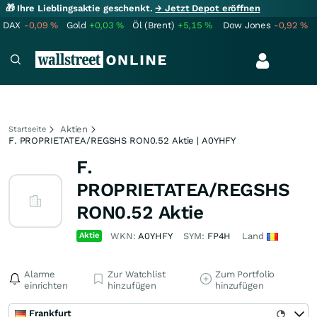
🎁 Ihre Lieblingsaktie geschenkt.
→ Jetzt Depot eröffnen
DAX
-0,09
%
Gold
+0,03
%
Öl (Brent)
+5,15
%
Dow Jones
-0,92
%
Aktien
Startseite
F. PROPRIETATEA/REGSHS RON0.52 Aktie | A0YHFY
F.
PROPRIETATEA/REGSHS
RON0.52 Aktie
Aktie
WKN:
A0YHFY
SYM:
FP4H
Land
Alarme
Zur Watchlist
Zum Portfolio
einrichten
hinzufügen
hinzufügen
Frankfurt