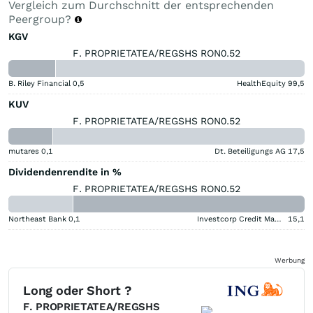
Vergleich zum Durchschnitt der entsprechenden
Peergroup?
KGV
F. PROPRIETATEA/REGSHS RON0.52
B. Riley Financial
0,5
HealthEquity
99,5
KUV
F. PROPRIETATEA/REGSHS RON0.52
mutares
0,1
Dt. Beteiligungs AG
17,5
Dividendenrendite in %
F. PROPRIETATEA/REGSHS RON0.52
Northeast Bank
0,1
Investcorp Credit Management BDC
15,1
Werbung
Long oder Short ?
F. PROPRIETATEA/REGSHS