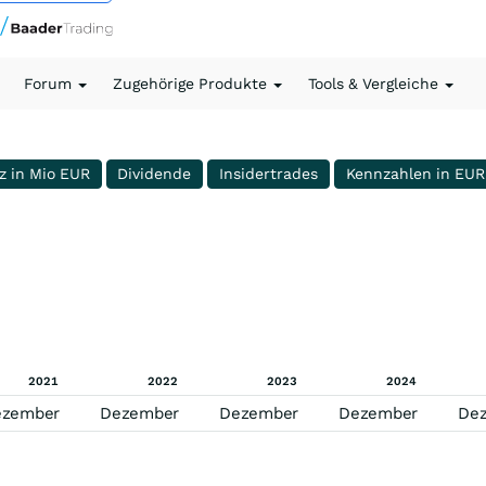
Forum
Zugehörige Produkte
Tools & Vergleiche
z in Mio EUR
Dividende
Insidertrades
Kennzahlen in EUR
2021
2022
2023
2024
ezember
Dezember
Dezember
Dezember
De