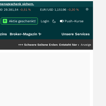
mensgeschenk sichern.
00
29.381,54
-0,51
%
EUR/USD
1,15196
-0,30
%
Aktie geschenkt!
Login
Push-Kurse
zins
Broker-Magazin ✨
Unsere Services
+++
Schwere Seltene Erden: Entsteht hier die nächste Milliardenstory?
Anzeige
++