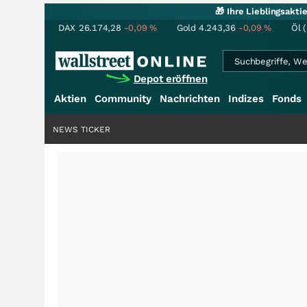
🎁 Ihre Lieblingsakt
DAX
26.174,28
-0,09
%
Gold
4.243,36
-0,09
%
Öl 
Depot eröffnen
Aktien
Community
Nachrichten
Indizes
Fonds
NEWS TICKER