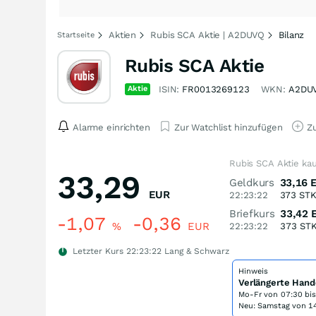
Aktien
Rubis SCA Aktie | A2DUVQ
Bilanz
Startseite
Rubis SCA Aktie
Aktie
ISIN:
FR0013269123
WKN:
A2DU
Alarme einrichten
Zur Watchlist hinzufügen
Zu
Rubis SCA Aktie ka
33,29
Geldkurs
33,16
EUR
22:23:22
373
ST
Briefkurs
33,42
-1,07
-0,36
%
EUR
22:23:22
373
ST
Letzter Kurs
22:23:22
Lang & Schwarz
Hinweis
Verlängerte Hand
Mo-Fr von
07:30 bi
Neu: Samstag von 14