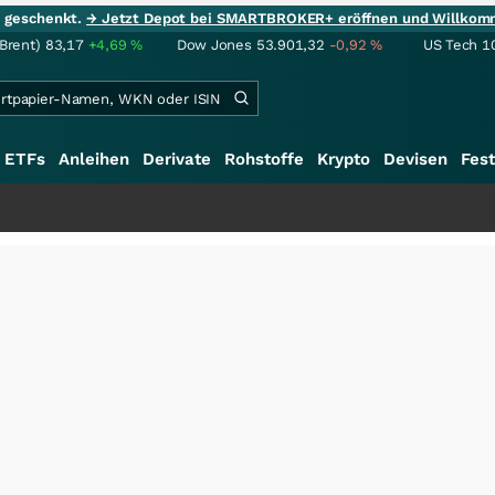
ie geschenkt.
→ Jetzt Depot bei SMARTBROKER+ eröffnen und Willkom
(Brent)
83,17
+4,69
%
Dow Jones
53.901,32
-0,92
%
US Tech 1
ETFs
Anleihen
Derivate
Rohstoffe
Krypto
Devisen
Fest