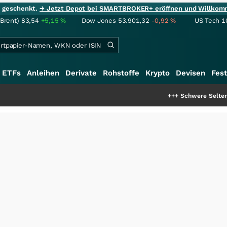
ie geschenkt.
→ Jetzt Depot bei SMARTBROKER+ eröffnen und Willkom
(Brent)
83,54
+5,15
%
Dow Jones
53.901,32
-0,92
%
US Tech 1
ETFs
Anleihen
Derivate
Rohstoffe
Krypto
Devisen
Fest
+++
Schwere Seltene Erden: Ents