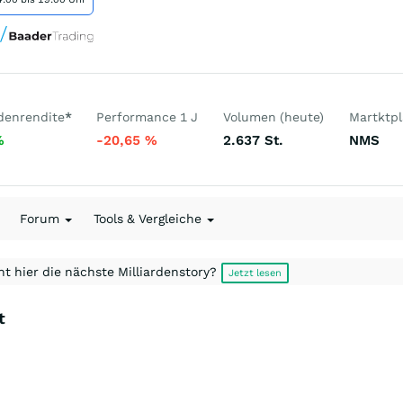
denrendite
*
Performance 1 J
Volumen (heute)
Martktpl
%
-20,65
%
2.637
St.
NMS
Forum
Tools & Vergleiche
t hier die nächste Milliardenstory?
Jetzt lesen
t