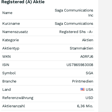
Registered (A) Aktie
Saga Communications
Name
Inc
Kurzname
Saga Communications
Namenszusatz
Registered Shs -A-
Kategorie
Aktien
Aktientyp
Stammaktien
WKN
A0RFJ6
ISIN
US7865983008
Symbol
SGA
Branche
Printmedien
Land
USA
Referenzwährung
USD
Aktienanzahl
6,36 Mio.