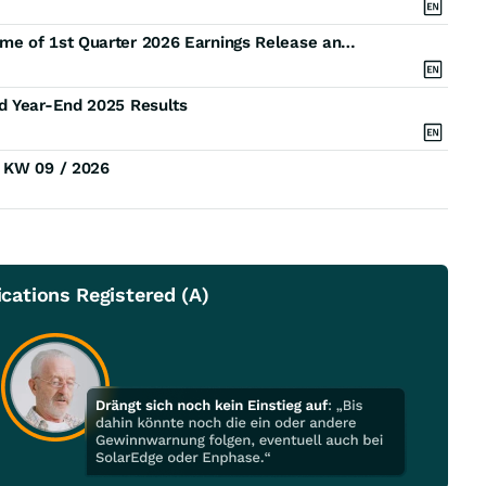
Saga Communications, Inc. Announces Date and Time of 1st Quarter 2026 Earnings Release and Conference Call
d Year-End 2025 Results
) KW 09 / 2026
ations Registered (A)