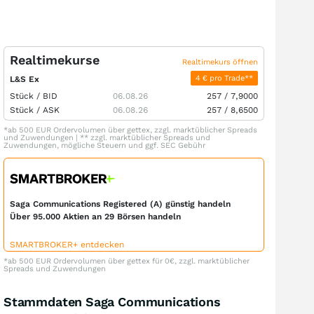
Realtimekurse
Realtimekurs öffnen
4 € pro Trade**
L&S Ex
Stück /
BID
06.08.26
257
/
7,9000
Stück /
ASK
06.08.26
257
/
8,6500
*ab 500 EUR Ordervolumen über gettex, zzgl. marktüblicher Spreads
und Zuwendungen | ** zzgl. marktüblicher Spreads und
Zuwendungen, mögliche Steuern und ggf. SEC Gebühr
Saga Communications Registered (A) günstig handeln
Über 95.000 Aktien an 29 Börsen handeln
SMARTBROKER+ entdecken
*ab 500 EUR Ordervolumen über gettex für 0€, zzgl. marktüblicher
Spreads und Zuwendungen
Stammdaten Saga Communications