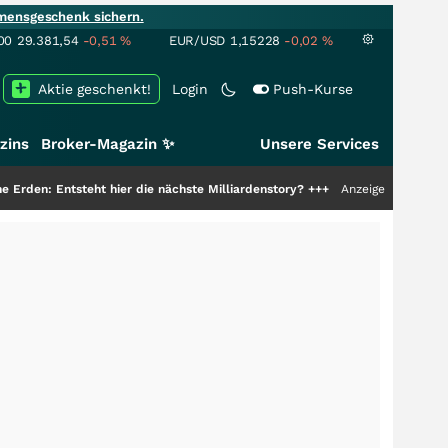
mensgeschenk sichern.
00
29.381,54
-0,51
%
EUR/USD
1,15228
-0,02
%
Aktie geschenkt!
Login
Push-Kurse
zins
Broker-Magazin ✨
Unsere Services
teht hier die nächste Milliardenstory?
+++
Anzeige