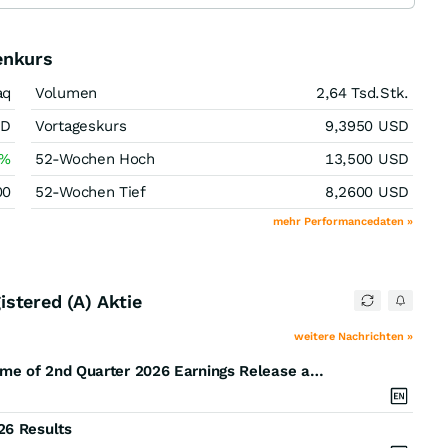
enkurs
aq
Volumen
2,64 Tsd.
Stk.
SD
Vortageskurs
9,3950
USD
%
52-Wochen Hoch
13,500
USD
00
52-Wochen Tief
8,2600
USD
mehr Performancedaten »
stered (A) Aktie
weitere Nachrichten »
Saga Communications, Inc. Announces Date and Time of 2nd Quarter 2026 Earnings Release and Conference Call
26 Results