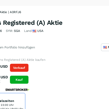
Aktie | A0RFJ6
Registered (A) Aktie
J6
SYM:
SGA
Land
USA
m Portfolio hinzufügen
s Registered (A) Aktie kaufen
USD
Verkauf
K
USD
Kauf
K
elszeiten
s 23:00 Uhr
:00 bis 19:00 Uhr