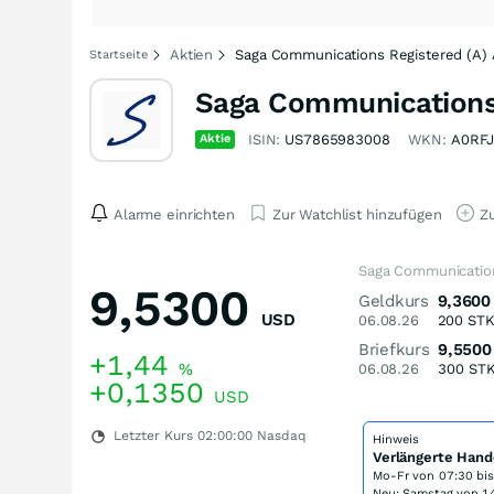
Aktien
Saga Communications Registered (A) 
Startseite
Saga Communications 
Aktie
ISIN:
US7865983008
WKN:
A0RF
Alarme einrichten
Zur Watchlist hinzufügen
Zu
Saga Communication
9,5300
Geldkurs
9,3600
USD
06.08.26
200
ST
Briefkurs
9,5500
+1,44
%
06.08.26
300
ST
+0,1350
USD
Letzter Kurs
02:00:00
Nasdaq
Hinweis
Verlängerte Hand
Mo-Fr von
07:30 bi
Neu: Samstag von 14