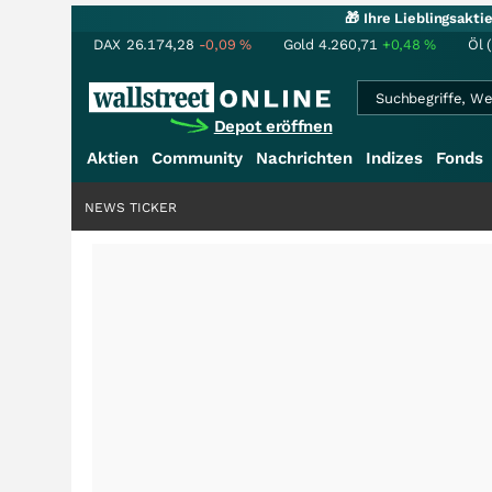
🎁 Ihre Lieblingsakt
DAX
26.174,28
-0,09
%
Gold
4.260,71
+0,48
%
Öl 
Depot eröffnen
Aktien
Community
Nachrichten
Indizes
Fonds
NEWS TICKER