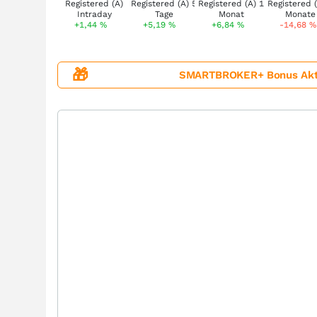
+1,44
%
+5,19
%
+6,84
%
-14,68
%
🎁
SMARTBROKER+ Bonus Aktion