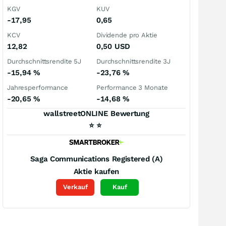
KGV
KUV
-17,95
0,65
KCV
Dividende pro Aktie
12,82
0,50
USD
Durchschnittsrendite 5J
Durchschnittsrendite 3J
-15,94
%
-23,76
%
Jahresperformance
Performance 3 Monate
-20,65
%
-14,68
%
wallstreetONLINE Bewertung
⭐
⭐
Saga Communications Registered (A)
Aktie kaufen
Verkauf
Kauf