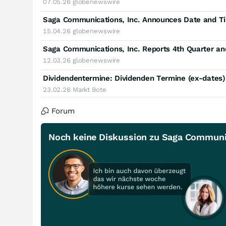
07.05.26
globenewswire
15.04.26
globenewswire
Saga Communications, Inc. Reports 4th Quarter an
12.03.26
globenewswire
Dividendentermine: Dividenden Termine (ex-dates
23.02.26
Markt Bote
Forum
Noch keine Diskussion zu Saga Communic