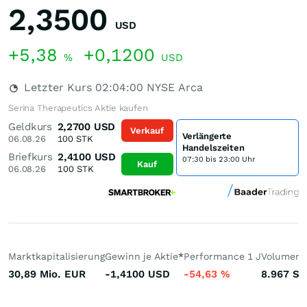
2,3500
USD
+5,38
+0,1200
%
USD
Letzter Kurs
02:04:00
NYSE Arca
Serina Therapeutics Aktie kaufen
Geldkurs
2,2700
USD
Verkauf
Verlängerte
06.08.26
100
STK
Handelszeiten
Briefkurs
2,4100
USD
07:30 bis 23:00 Uhr
Kauf
06.08.26
100
STK
Marktkapitalisierung
Gewinn je Aktie
*
Performance 1 J
Volumen 
30,89 Mio.
EUR
-1,4100
USD
-54,63
%
8.967
St.