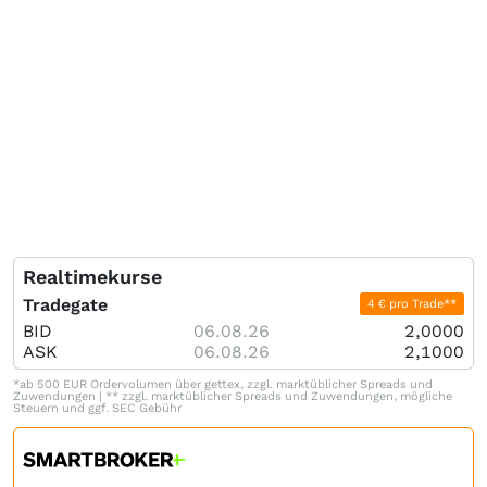
Realtimekurse
Tradegate
4 € pro Trade**
BID
06.08.26
2,0000
ASK
06.08.26
2,1000
*ab 500 EUR Ordervolumen über gettex, zzgl. marktüblicher Spreads und
Zuwendungen | ** zzgl. marktüblicher Spreads und Zuwendungen, mögliche
Steuern und ggf. SEC Gebühr