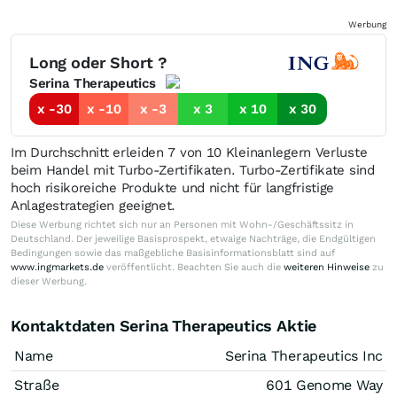
Werbung
Long oder Short ?
Serina Therapeutics
x -30
x -10
x -3
x 3
x 10
x 30
Im Durchschnitt erleiden 7 von 10 Kleinanlegern Verluste
beim Handel mit Turbo-Zertifikaten. Turbo-Zertifikate sind
hoch risikoreiche Produkte und nicht für langfristige
Anlagestrategien geeignet.
Diese Werbung richtet sich nur an Personen mit Wohn-/Geschäftssitz in
Deutschland. Der jeweilige Basisprospekt, etwaige Nachträge, die Endgültigen
Bedingungen sowie das maßgebliche Basisinformationsblatt sind auf
www.ingmarkets.de
veröffentlicht. Beachten Sie auch die
weiteren Hinweise
zu
dieser Werbung.
Kontaktdaten Serina Therapeutics Aktie
Name
Serina Therapeutics Inc
Straße
601 Genome Way