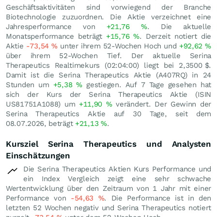
Geschäftsaktivitäten sind vorwiegend der Branche
Biotechnologie zuzuordnen. Die Aktie verzeichnet eine
Jahresperformance von
+21,76
%
. Die aktuelle
Monatsperformance beträgt
+15,76
%
. Derzeit notiert die
Aktie
-73,54
%
unter ihrem 52-Wochen Hoch und
+92,62
%
über ihrem 52-Wochen Tief. Der aktuelle Serina
Therapeutics Realtimekurs (02:04:00) liegt bei 2,3500
$
.
Damit ist die Serina Therapeutics Aktie (A407RQ) in 24
Stunden um
+5,38
%
gestiegen. Auf 7 Tage gesehen hat
sich der Kurs der Serina Therapeutics Aktie (ISIN
US81751A1088) um
+11,90
%
verändert. Der Gewinn der
Serina Therapeutics Aktie auf 30 Tage, seit dem
08.07.2026, beträgt
+21,13
%
.
Kursziel Serina Therapeutics und Analysten
Einschätzungen
Die Serina Therapeutics Aktien Kurs Performance und
ein Index Vergleich zeigt eine sehr schwache
Wertentwicklung über den Zeitraum von 1 Jahr mit einer
Performance von
-54,63
%
. Die Performance ist in den
letzten 52 Wochen negativ und Serina Therapeutics notiert