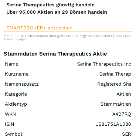
Serina Therapeutics günstig handeln
Über 95.000 Aktien an 29 Börsen handeln
SMARTBROKER+ entdecken
*ab 500 EUR Ordervolumen über gettex für 0€, zzgl. marktüblicher Spreads und
Zuwendungen
Stammdaten Serina Therapeutics Aktie
Name
Serina Therapeutics Inc
Kurzname
Serina Therap
Namenszusatz
Registered Shs
Kategorie
Aktien
Aktientyp
Stammaktien
WKN
A407RQ
ISIN
US81751A1088
Symbol
SER