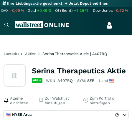
🎁 Ihre Lieblingsaktie geschenkt.
→ Jetzt Depot eröffnen
DAX
-0,09
%
Gold
+0,49
%
Öl (Brent)
+5,15
%
Dow Jones
-0,92
%
Aktien
Serina Therapeutics Aktie | A407RQ
Startseite
Serina Therapeutics Aktie
Aktie
WKN:
A407RQ
SYM:
SER
Land
Alarme
Zur Watchlist
Zum Portfolio
einrichten
hinzufügen
hinzufügen
NYSE Arca