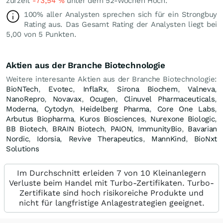
zurzeit
-73,54
%
unter dem 52-Wochen Hoch.
100% aller Analysten sprechen sich für ein Strongbuy
Rating aus. Das Gesamt Rating der Analysten liegt bei
5,00 von 5 Punkten.
Aktien aus der Branche Biotechnologie
Weitere interesante Aktien aus der Branche Biotechnologie:
BioNTech
,
Evotec
,
InflaRx
,
Sirona Biochem
,
Valneva
,
NanoRepro
,
Novavax
,
Ocugen
,
Clinuvel Pharmaceuticals
,
Moderna
,
Cytodyn
,
Heidelberg Pharma
,
Core One Labs
,
Arbutus Biopharma
,
Kuros Biosciences
,
Nurexone Biologic
,
BB Biotech
,
BRAIN Biotech
,
PAION
,
ImmunityBio
,
Bavarian
Nordic
,
Idorsia
,
Revive Therapeutics
,
MannKind
,
BioNxt
Solutions
Im Durchschnitt erleiden 7 von 10 Kleinanlegern
Verluste beim Handel mit Turbo-Zertifikaten. Turbo-
Zertifikate sind hoch risikoreiche Produkte und
nicht für langfristige Anlagestrategien geeignet.