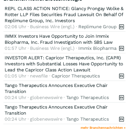
REPL CLASS ACTION NOTICE: Glancy Prongay Wolke &
Rotter LLP Files Securities Fraud Lawsuit On Behalf Of
Replimune Group, Inc. Investors
02:06 Uhr · Business Wire (engl.) ·
Replimune Group
IMMX Investors Have Opportunity to Join Immix
Biopharma, Inc. Fraud Investigation with SBS Law
01:57 Uhr · Business Wire (engl.) ·
Immix Biopharma
INVESTOR ALERT: Capricor Therapeutics, Inc. (CAPR)
Investors with Substantial Losses Have Opportunity to
Lead the Capricor Class Action Lawsuit
01:05 Uhr · newsfile ·
Capricor Therapeutics
Tango Therapeutics Announces Executive Chair
Transition
00:24 Uhr · globenewswire ·
Tango Therapeutics
Tango Therapeutics Announces Executive Chair
Transition
00:24 Uhr · globenewswire ·
Tango Therapeutics
mehr Branchennachrichten »