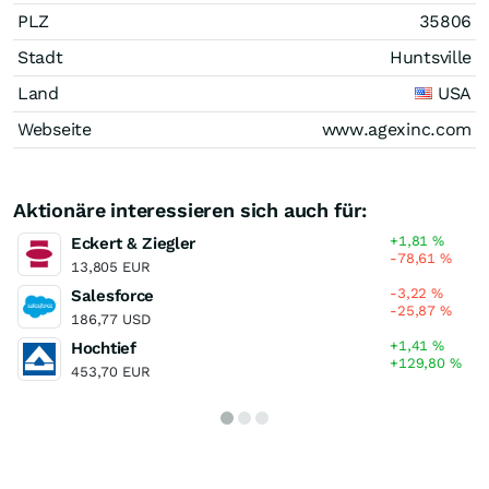
PLZ
35806
Stadt
Huntsville
Land
USA
Webseite
www.agexinc.com
Aktionäre interessieren sich auch für:
+1,81
%
Eckert & Ziegler
-78,61
%
13,805 EUR
-3,22
%
Salesforce
-25,87
%
186,77 USD
+1,41
%
Hochtief
+129,80
%
453,70 EUR