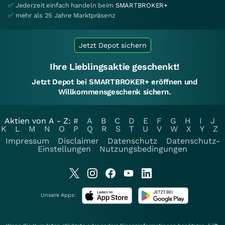
✅ Jederzeit einfach handeln beim
SMARTBROKER+
✅ mehr als 25 Jahre Marktpräsenz
Jetzt Depot sichern
Ihre Lieblingsaktie geschenkt!
Jetzt Depot bei SMARTBROKER+ eröffnen und
Willkommensgeschenk sichern.
Aktien von A - Z:
#
A
B
C
D
E
F
G
H
I
J
K
L
M
N
O
P
Q
R
S
T
U
V
W
X
Y
Z
Impressum
Disclaimer
Datenschutz
Datenschutz-
Einstellungen
Nutzungsbedingungen
Unsere Apps: