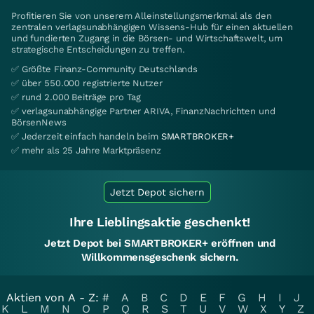
Profitieren Sie von unserem Alleinstellungsmerkmal als den
zentralen verlagsunabhängigen Wissens-Hub für einen aktuellen
und fundierten Zugang in die Börsen- und Wirtschaftswelt, um
strategische Entscheidungen zu treffen.
✅ Größte Finanz-Community Deutschlands
✅ über 550.000 registrierte Nutzer
✅ rund 2.000 Beiträge pro Tag
✅ verlagsunabhängige Partner ARIVA, FinanzNachrichten und
BörsenNews
✅ Jederzeit einfach handeln beim
SMARTBROKER+
✅ mehr als 25 Jahre Marktpräsenz
Jetzt Depot sichern
Ihre Lieblingsaktie geschenkt!
Jetzt Depot bei SMARTBROKER+ eröffnen und
Willkommensgeschenk sichern.
Aktien von A - Z:
#
A
B
C
D
E
F
G
H
I
J
K
L
M
N
O
P
Q
R
S
T
U
V
W
X
Y
Z