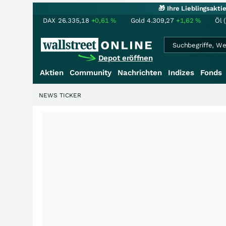
🎁 Ihre Lieblingsakt
DAX
26.335,18
+0,61
%
Gold
4.309,27
+1,62
%
Öl 
Depot eröffnen
Aktien
Community
Nachrichten
Indizes
Fonds
NEWS TICKER