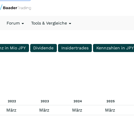
Forum
Tools & Vergleiche
nz in Mio JPY
Dividende
Insidertrades
Kennzahlen in JPY
2022
2023
2024
2025
März
März
März
März