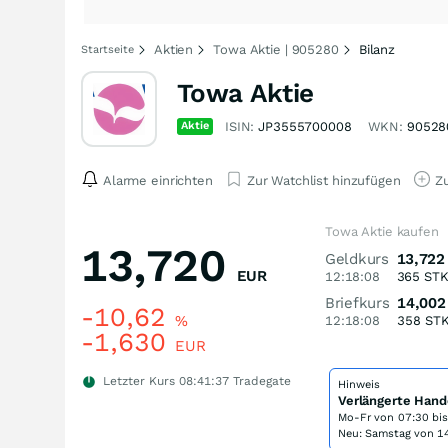
Aktien
Towa Aktie | 905280
Bilanz
Startseite
Towa Aktie
Aktie
ISIN:
JP3555700008
WKN:
90528
Alarme einrichten
Zur Watchlist hinzufügen
Zu
Towa Aktie kaufen
13,720
Geldkurs
13,722
EUR
12:18:08
365
ST
Briefkurs
14,002
-10,62
%
12:18:08
358
ST
-1,630
EUR
Letzter Kurs
08:41:37
Tradegate
Hinweis
Verlängerte Hand
Mo-Fr von
07:30 bi
Neu: Samstag von 14