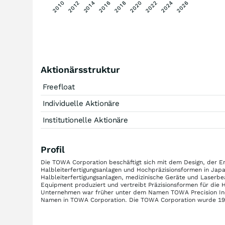
2018
2016
2014
2012
2010
2026
2024
2022
2020
Aktionärsstruktur
Freefloat
Individuelle Aktionäre
Institutionelle Aktionäre
Profil
Die TOWA Corporation beschäftigt sich mit dem Design, der E
Halbleiterfertigungsanlagen und Hochpräzisionsformen in Japa
Halbleiterfertigungsanlagen, medizinische Geräte und Laser
Equipment produziert und vertreibt Präzisionsformen für die 
Unternehmen war früher unter dem Namen TOWA Precision Ind
Namen in TOWA Corporation. Die TOWA Corporation wurde 1979