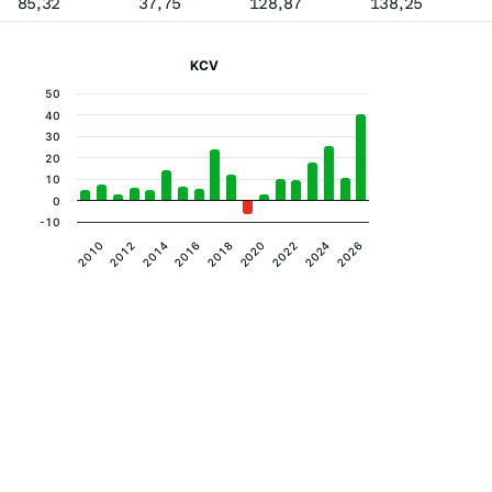
85,32
37,75
128,87
138,25
KCV
50
40
30
20
10
0
-10
2012
2016
2020
2024
2010
2014
2018
2022
2026