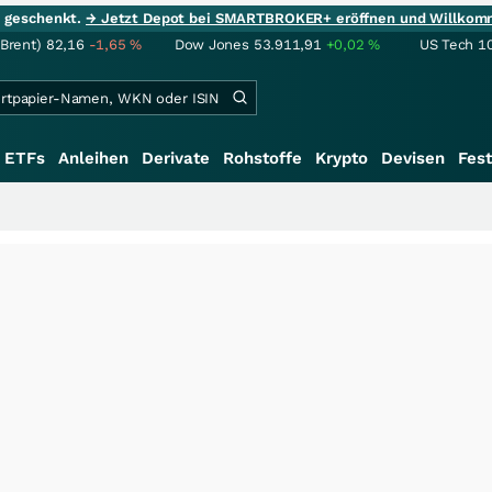
ie geschenkt.
→ Jetzt Depot bei SMARTBROKER+ eröffnen und Willkom
(Brent)
82,16
-1,65
%
Dow Jones
53.911,91
+0,02
%
US Tech 1
ETFs
Anleihen
Derivate
Rohstoffe
Krypto
Devisen
Fest