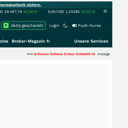
mensgeschenk sichern.
00
29.487,76
+0,36
%
EUR/USD
1,15285
+0,03
%
Aktie geschenkt!
Login
Push-Kurse
zins
Broker-Magazin ✨
Unsere Services
+++
Schwere Seltene Erden: Entsteht hier die nächste Milliardenstory?
Anzeige