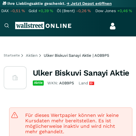
🎁 Ihre Lieblingsaktie geschenkt.
→ Jetzt Depot eröffnen
DAX
-0,51
%
Gold
+0,39
%
Öl (Brent)
-0,26
%
Dow Jones
+0,46
%
Aktien
Ulker Biskuvi Sanayi Aktie | A0B9P5
Startseite
Ulker Biskuvi Sanayi Aktie
Aktie
WKN:
A0B9P5
Land
Für dieses Wertpapier können wir keine
Kursdaten mehr bereitstellen. Es ist
möglicherweise inaktiv und wird nicht
mehr gehandelt.