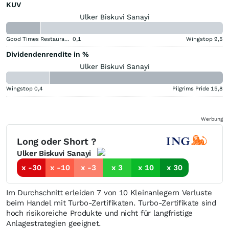
KUV
Ulker Biskuvi Sanayi
Good Times Restaurants
0,1
Wingstop
9,5
Dividendenrendite in %
Ulker Biskuvi Sanayi
Wingstop
0,4
Pilgrims Pride
15,8
Werbung
Long oder Short ?
Ulker Biskuvi Sanayi
x -30
x -10
x -3
x 3
x 10
x 30
Im Durchschnitt erleiden 7 von 10 Kleinanlegern Verluste
beim Handel mit Turbo-Zertifikaten. Turbo-Zertifikate sind
hoch risikoreiche Produkte und nicht für langfristige
Anlagestrategien geeignet.