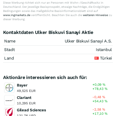
Diese Werbung richtet sich nur an Personen mit Wohn-/Geschäftssitz in
Deutschland. Der jeweilige Basisprospekt, etwaige Nachträge, die Endgültigen
Bedingungen sowie das maßgebliche Basisinformationsblatt sind auf
www.ingmarkets.de
veröffentlicht. Beachten Sie auch die
weiteren Hinweise
zu
dieser Werbung.
Kontaktdaten Ulker Biskuvi Sanayi Aktie
Name
Ulker Biskuvi Sanayi A.S.
Stadt
Istanbul
Land
Türkei
Aktionäre interessieren sich auch für:
+0,09
%
Bayer
+78,43
%
49,525 EUR
-0,48
%
Clariant
+54,43
%
10,295 EUR
-2,58
%
Gilead Sciences
+17,10
%
131,76 USD