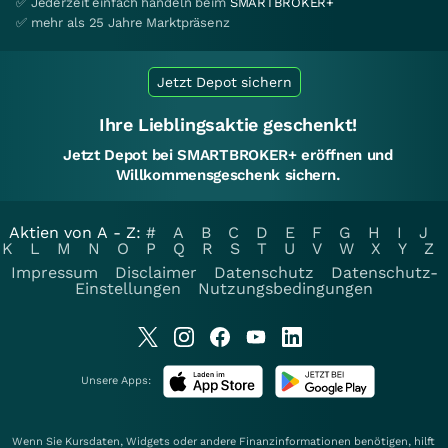
✅ Jederzeit einfach handeln beim
SMARTBROKER+
✅ mehr als 25 Jahre Marktpräsenz
Jetzt Depot sichern
Ihre Lieblingsaktie geschenkt!
Jetzt Depot bei SMARTBROKER+ eröffnen und
Willkommensgeschenk sichern.
Aktien von A - Z:
#
A
B
C
D
E
F
G
H
I
J
K
L
M
N
O
P
Q
R
S
T
U
V
W
X
Y
Z
Impressum
Disclaimer
Datenschutz
Datenschutz-
Einstellungen
Nutzungsbedingungen
Unsere Apps:
Wenn Sie Kursdaten, Widgets oder andere Finanzinformationen benötigen, hilft