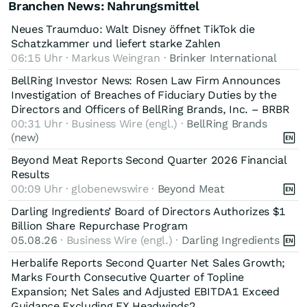
Branchen News: Nahrungsmittel
Neues Traumduo: Walt Disney öffnet TikTok die
Schatzkammer und liefert starke Zahlen
06:15 Uhr · Markus Weingran ·
Brinker International
BellRing Investor News: Rosen Law Firm Announces
Investigation of Breaches of Fiduciary Duties by the
Directors and Officers of BellRing Brands, Inc. – BRBR
00:31 Uhr · Business Wire (engl.) ·
BellRing Brands
(new)
Beyond Meat Reports Second Quarter 2026 Financial
Results
00:09 Uhr · globenewswire ·
Beyond Meat
Darling Ingredients’ Board of Directors Authorizes $1
Billion Share Repurchase Program
05.08.26
· Business Wire (engl.) ·
Darling Ingredients
Herbalife Reports Second Quarter Net Sales Growth;
Marks Fourth Consecutive Quarter of Topline
Expansion; Net Sales and Adjusted EBITDA1 Exceed
Guidance Excluding FX Headwinds2