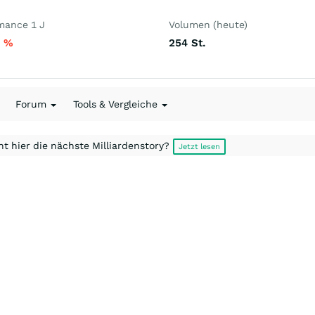
mance 1 J
Volumen (heute)
7
%
254
St.
Forum
Tools & Vergleiche
t hier die nächste Milliardenstory?
Jetzt lesen