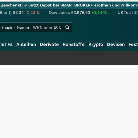
ie geschenkt.
→ Jetzt Depot bei SMARTBROKER+ eröffnen und Willkom
(Brent)
83,34
-0,23
%
Dow Jones
53.976,53
+0,14
%
US Tech 1
ETFs
Anleihen
Derivate
Rohstoffe
Krypto
Devisen
Fest