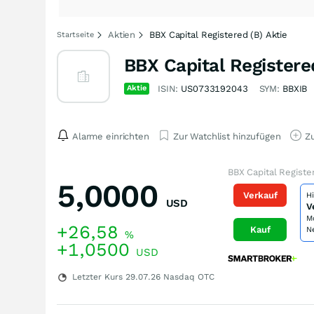
Aktien
BBX Capital Registered (B) Aktie
Startseite
BBX Capital Registere
Aktie
ISIN:
US0733192043
SYM:
BBXIB
Alarme einrichten
Zur Watchlist hinzufügen
Zu
BBX Capital Registe
5,0000
Verkauf
H
USD
V
M
+26,58
Kauf
N
%
+1,0500
USD
Letzter Kurs
29.07.26
Nasdaq OTC