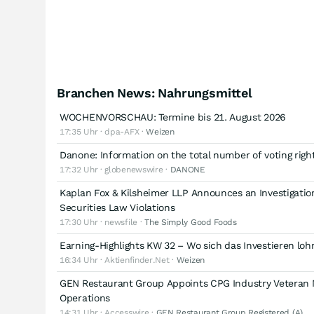
Branchen News: Nahrungsmittel
WOCHENVORSCHAU: Termine bis 21. August 2026
17:35 Uhr · dpa-AFX ·
Weizen
Danone: Information on the total number of voting righ
17:32 Uhr · globenewswire ·
DANONE
Kaplan Fox & Kilsheimer LLP Announces an Investigati
Securities Law Violations
17:30 Uhr · newsfile ·
The Simply Good Foods
Earning-Highlights KW 32 – Wo sich das Investieren loh
16:34 Uhr · Aktienfinder.Net ·
Weizen
GEN Restaurant Group Appoints CPG Industry Veteran M
Operations
14:31 Uhr · Accesswire ·
GEN Restaurant Group Registered (A)