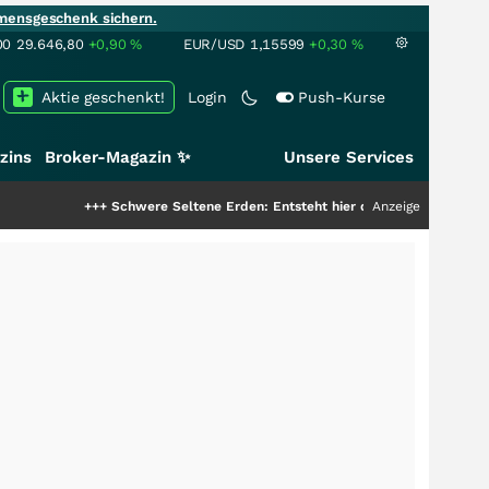
mensgeschenk sichern.
00
29.646,80
+0,90
%
EUR/USD
1,15599
+0,30
%
Aktie geschenkt!
Login
Push-Kurse
zins
Broker-Magazin ✨
Unsere Services
+++
Schwere Seltene Erden: Entsteht hier die nächste Milliardenstory?
Anzeige
++