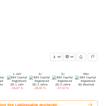
1 Jahr
3J
5J
Max
-16,67
%
-38,65
%
-37,50
%
! Ihre Lieblingsaktie geschenkt!