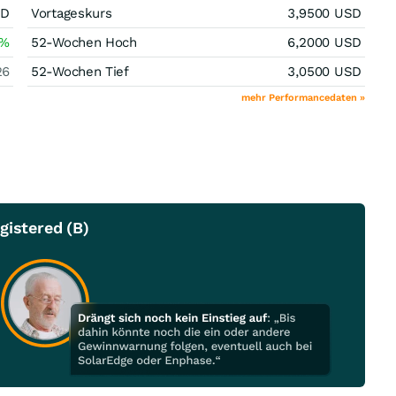
SD
Vortageskurs
3,9500
USD
%
52-Wochen Hoch
6,2000
USD
26
52-Wochen Tief
3,0500
USD
mehr Performancedaten »
gistered (B)