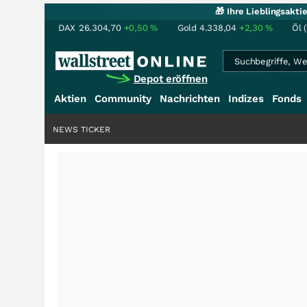
🎁 Ihre Lieblingsakt
DAX
26.304,70
+0,50
%
Gold
4.338,04
+2,30
%
Öl 
Depot eröffnen
Aktien
Community
Nachrichten
Indizes
Fonds
NEWS TICKER