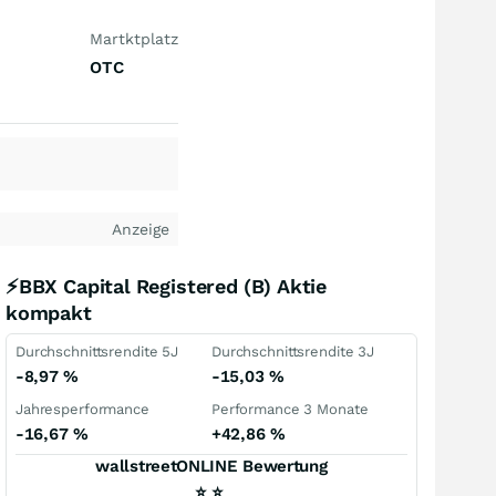
Martktplatz
OTC
Anzeige
⚡BBX Capital Registered (B) Aktie
kompakt
Durchschnittsrendite 5J
Durchschnittsrendite 3J
-8,97
%
-15,03
%
Jahresperformance
Performance 3 Monate
-16,67
%
+42,86
%
wallstreetONLINE Bewertung
⭐
⭐