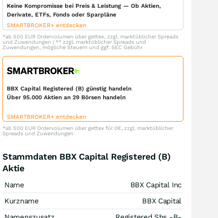
Keine Kompromisse bei Preis & Leistung — Ob Aktien,
Derivate, ETFs, Fonds oder Sparpläne
SMARTBROKER+ entdecken
*ab 500 EUR Ordervolumen über gettex, zzgl. marktüblicher Spreads
und Zuwendungen | ** zzgl. marktüblicher Spreads und
Zuwendungen, mögliche Steuern und ggf. SEC Gebühr
BBX Capital Registered (B) günstig handeln
Über 95.000 Aktien an 29 Börsen handeln
SMARTBROKER+ entdecken
*ab 500 EUR Ordervolumen über gettex für 0€, zzgl. marktüblicher
Spreads und Zuwendungen
Stammdaten BBX Capital Registered (B)
Aktie
Name
BBX Capital Inc
Kurzname
BBX Capital
Namenszusatz
Registered Shs -B-