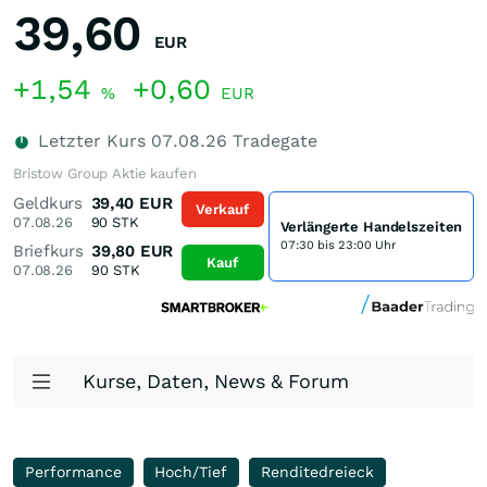
39,60
EUR
+1,54
+0,60
%
EUR
Letzter Kurs
07.08.26
Tradegate
Bristow Group Aktie kaufen
Geldkurs
39,40
EUR
Verkauf
07.08.26
90
STK
Verlängerte Handelszeiten
07:30 bis 23:00 Uhr
Briefkurs
39,80
EUR
Kauf
07.08.26
90
STK
Kurse, Daten, News & Forum
Performance
Hoch/Tief
Renditedreieck