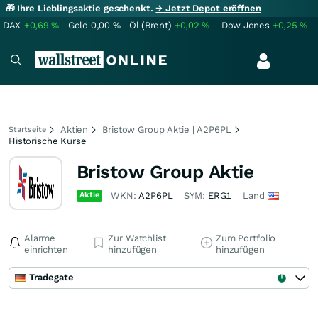
🎁 Ihre Lieblingsaktie geschenkt.
→ Jetzt Depot eröffnen
DAX
+0,69
%
Gold
0,00
%
Öl (Brent)
+0,02
%
Dow Jones
+0,25
%
Aktien
Bristow Group Aktie | A2P6PL
Startseite
Historische Kurse
Bristow Group Aktie
Aktie
WKN:
A2P6PL
SYM:
ERG1
Land
Alarme
Zur Watchlist
Zum Portfolio
einrichten
hinzufügen
hinzufügen
Tradegate