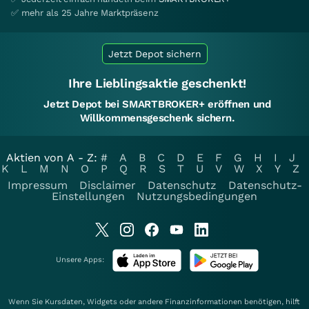
✅ mehr als 25 Jahre Marktpräsenz
Jetzt Depot sichern
Ihre Lieblingsaktie geschenkt!
Jetzt Depot bei SMARTBROKER+ eröffnen und
Willkommensgeschenk sichern.
Aktien von A - Z:
#
A
B
C
D
E
F
G
H
I
J
K
L
M
N
O
P
Q
R
S
T
U
V
W
X
Y
Z
Impressum
Disclaimer
Datenschutz
Datenschutz-
Einstellungen
Nutzungsbedingungen
Unsere Apps:
Wenn Sie Kursdaten, Widgets oder andere Finanzinformationen benötigen, hilft