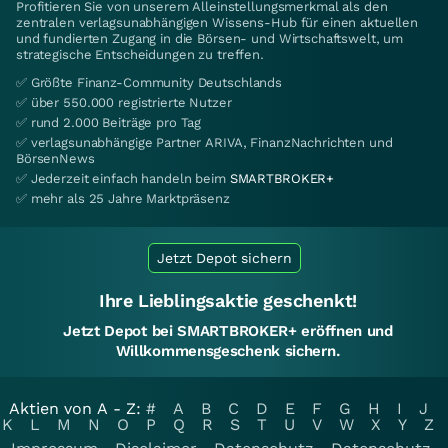
Profitieren Sie von unserem Alleinstellungsmerkmal als den
zentralen verlagsunabhängigen Wissens-Hub für einen aktuellen
und fundierten Zugang in die Börsen- und Wirtschaftswelt, um
strategische Entscheidungen zu treffen.
✅ Größte Finanz-Community Deutschlands
✅ über 550.000 registrierte Nutzer
✅ rund 2.000 Beiträge pro Tag
✅ verlagsunabhängige Partner ARIVA, FinanzNachrichten und
BörsenNews
✅ Jederzeit einfach handeln beim
SMARTBROKER+
✅ mehr als 25 Jahre Marktpräsenz
Jetzt Depot sichern
Ihre Lieblingsaktie geschenkt!
Jetzt Depot bei SMARTBROKER+ eröffnen und
Willkommensgeschenk sichern.
Aktien von A - Z:
#
A
B
C
D
E
F
G
H
I
J
K
L
M
N
O
P
Q
R
S
T
U
V
W
X
Y
Z