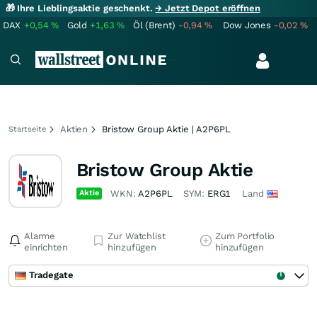
🎁 Ihre Lieblingsaktie geschenkt.
→ Jetzt Depot eröffnen
DAX
+0,54
%
Gold
+1,63
%
Öl (Brent)
-0,94
%
Dow Jones
-0,02
%
Aktien
Bristow Group Aktie | A2P6PL
Startseite
Bristow Group Aktie
Aktie
WKN:
A2P6PL
SYM:
ERG1
Land
Alarme
Zur Watchlist
Zum Portfolio
einrichten
hinzufügen
hinzufügen
Tradegate