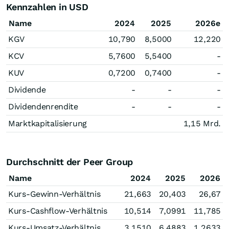
Kennzahlen in USD
Name
2024
2025
2026e
KGV
10,790
8,5000
12,220
KCV
5,7600
5,5400
-
KUV
0,7200
0,7400
-
Dividende
-
-
-
Dividendenrendite
-
-
-
Marktkapitalisierung
1,15 Mrd.
Durchschnitt der Peer Group
Name
2024
2025
2026
Kurs-Gewinn-Verhältnis
21,663
20,403
26,67
Kurs-Cashflow-Verhältnis
10,514
7,0991
11,785
Kurs-Umsatz-Verhältnis
3,1510
6,4883
1,2633