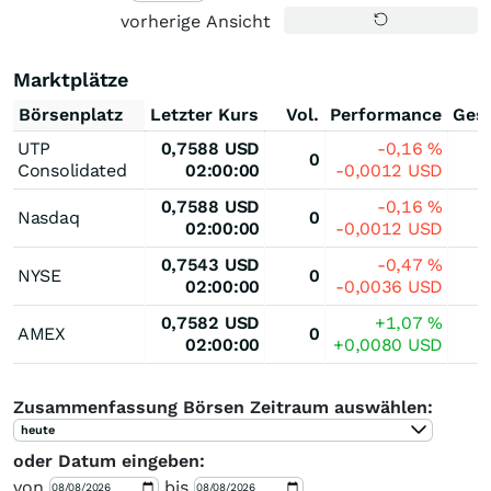
vorherige Ansicht
Marktplätze
Börsenplatz
Letzter Kurs
Vol.
Performance
Ges
UTP
0,7588
USD
-0,16
%
0
Consolidated
02:00:00
-0,0012
USD
0,7588
USD
-0,16
%
Nasdaq
0
02:00:00
-0,0012
USD
0,7543
USD
-0,47
%
NYSE
0
02:00:00
-0,0036
USD
0,7582
USD
+1,07
%
AMEX
0
02:00:00
+0,0080
USD
Zusammenfassung Börsen Zeitraum auswählen:
heute
oder Datum eingeben:
von
bis