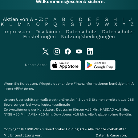
Willkommensgeschenk sichern.
Aktien von A - Z:
#
A
B
C
D
E
F
G
H
I
J
K
L
M
N
O
P
Q
R
S
T
U
V
W
X
Y
Z
Impressum
Disclaimer
Datenschutz
Datenschutz-
Einstellungen
Nutzungsbedingungen
Unsere Apps:
Wenn Sie Kursdaten, Widgets oder andere Finanzinformationen benötigen, hilft
Ihnen
ARIVA
gerne.
Unsere User schätzen wallstreet-online.de: 4.8 von 5 Sternen ermittelt aus 285
Bewertungen bei www.kagels-trading.de
Zeitverzögerung der Kursdaten: Deutsche Börsen +15 Min. NASDAQ +15 Min.
NYSE +20 Min. AMEX +20 Min. Dow Jones +15 Min. Alle Angaben ohne Gewähr.
Copyright © 1998-2026 Smartbroker Holding AG - Alle Rechte vorbehalten.
Mit Unterstützung von:
Daten & Kurse von: