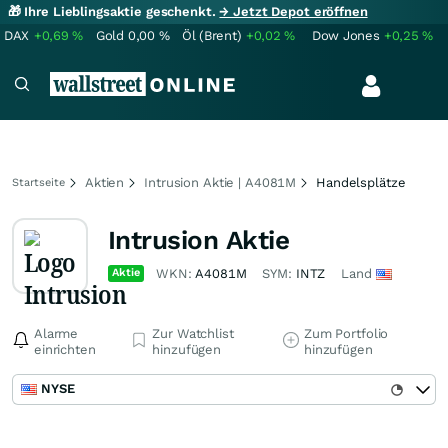
🎁 Ihre Lieblingsaktie geschenkt.
→ Jetzt Depot eröffnen
DAX
+0,69
%
Gold
0,00
%
Öl (Brent)
+0,02
%
Dow Jones
+0,25
%
Aktien
Intrusion Aktie | A4081M
Handelsplätze
Startseite
Intrusion Aktie
Aktie
WKN:
A4081M
SYM:
INTZ
Land
Alarme
Zur Watchlist
Zum Portfolio
einrichten
hinzufügen
hinzufügen
NYSE