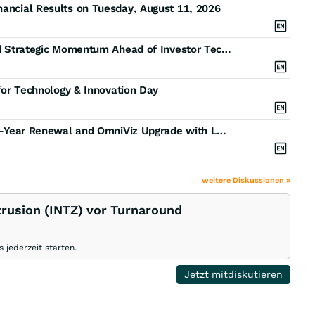
nancial Results on Tuesday, August 11, 2026
Intrusion Inc. Highlights Strong Early Execution and Strategic Momentum Ahead of Investor Technology Day
 for Technology & Innovation Day
Intrusion, Inc. Subsidiary VigilAigent Secures Three-Year Renewal and OmniViz Upgrade with Leading MSP Partner
weitere Diskussionen »
trusion (INTZ) vor Turnaround
 jederzeit starten.
Jetzt mitdiskutieren