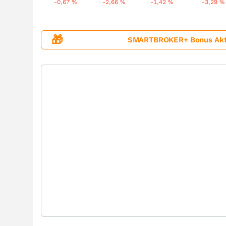
-0,67
%
-2,66
%
-1,42
%
-3,29
%
🎁
SMARTBROKER+ Bonus Aktion