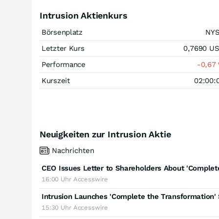
Intrusion Aktienkurs
Börsenplatz
NY
Letzter Kurs
0,7690
U
Performance
-0,67
Kurszeit
02:00:
Neuigkeiten zur Intrusion Aktie
Nachrichten
16:00 Uhr
Accesswire
15:30 Uhr
Accesswire