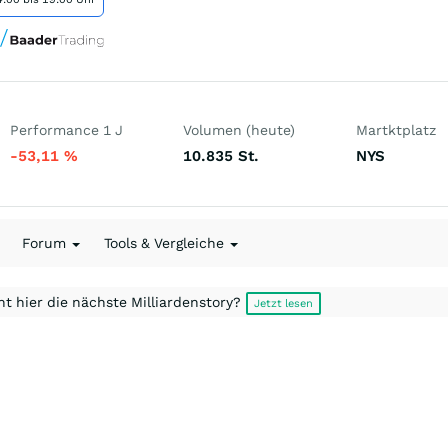
Performance 1 J
Volumen (heute)
Martktplatz
-53,11
%
10.835
St.
NYS
Forum
Tools & Vergleiche
t hier die nächste Milliardenstory?
Jetzt lesen