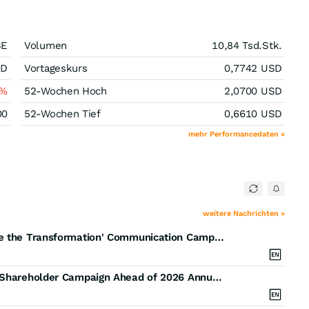
SE
Volumen
10,84 Tsd.
Stk.
SD
Vortageskurs
0,7742
USD
%
52-Wochen Hoch
2,0700
USD
00
52-Wochen Tief
0,6610
USD
mehr Performancedaten »
weitere Nachrichten »
CEO Issues Letter to Shareholders About 'Complete the Transformation' Communication Campaign
Intrusion Launches 'Complete the Transformation' Shareholder Campaign Ahead of 2026 Annual Meeting