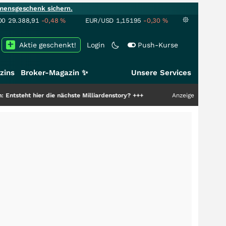
mensgeschenk sichern.
00
29.388,91
-0,48
%
EUR/USD
1,15195
-0,30
%
Aktie geschenkt!
Login
Push-Kurse
zins
Broker-Magazin ✨
Unsere Services
er die nächste Milliardenstory?
+++
Anzeige