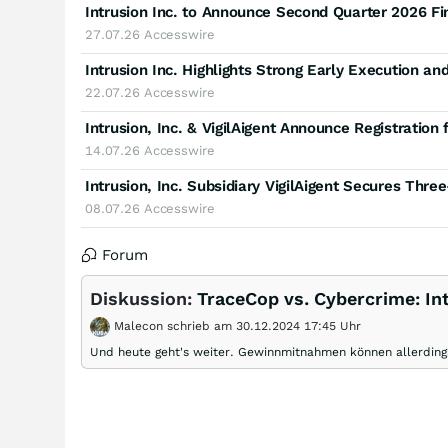
Intrusion Inc. to Announce Second Quarter 2026 Fi
27.07.26
Accesswire
22.07.26
Accesswire
Intrusion, Inc. & VigilAigent Announce Registration
14.07.26
Accesswire
08.07.26
Accesswire
Forum
Diskussion:
TraceCop vs. Cybercrime: In
Malecon schrieb am 30.12.2024 17:45 Uhr
Und heute geht's weiter. Gewinnmitnahmen können allerdings