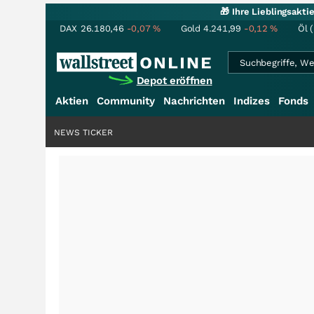
🎁 Ihre Lieblingsakt
DAX
26.180,46
-0,07
%
Gold
4.241,99
-0,12
%
Öl 
Depot eröffnen
Aktien
Community
Nachrichten
Indizes
Fonds
NEWS TICKER