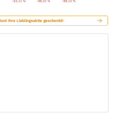
-53,11
%
-96,21
%
-99,12
%
! Ihre Lieblingsaktie geschenkt!