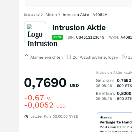
Aktien
Intrusion Aktie | A4081M
Startseite
Intrusion Aktie
Aktie
ISIN:
US46121E3045
WKN:
A408
Alarme einrichten
Zur Watchlist hinzufügen
Zu
Intrusion Aktie kau
0,7690
Geldkurs
0,7553
USD
05.08.26
900
ST
Briefkurs
0,8000
-0,67
%
05.08.26
500
ST
-0,0052
USD
Letzter Kurs
02:00:00
NYSE
Hinweis
Verlängerte Hand
Mo-Fr von
07:30 bi
Neu: Samstag von 14