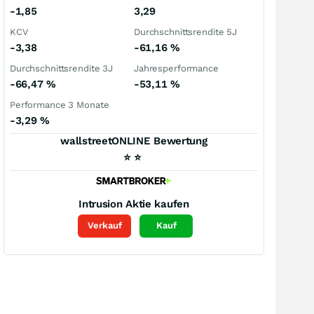
-1,85
3,29
KCV
Durchschnittsrendite 5J
-3,38
-61,16
%
Durchschnittsrendite 3J
Jahresperformance
-66,47
%
-53,11
%
Performance 3 Monate
-3,29
%
wallstreetONLINE Bewertung
⭐
⭐
Intrusion
Aktie kaufen
Verkauf
Kauf