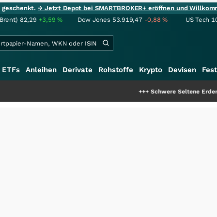
ie geschenkt.
→ Jetzt Depot bei SMARTBROKER+ eröffnen und Willkom
(Brent)
82,29
+3,59
%
Dow Jones
53.919,47
-0,88
%
US Tech 1
ETFs
Anleihen
Derivate
Rohstoffe
Krypto
Devisen
Fest
+++
Schwere Seltene Erden: Entsteht hi