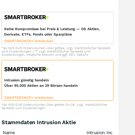
Keine Kompromisse bei Preis & Leistung — Ob Aktien,
Derivate, ETFs, Fonds oder Sparpläne
SMARTBROKER+ entdecken
*ab 500 EUR Ordervolumen über gettex, zzgl. marktüblicher Spreads
und Zuwendungen | ** zzgl. marktüblicher Spreads und
Zuwendungen, mögliche Steuern und ggf. SEC Gebühr
Intrusion günstig handeln
Über 95.000 Aktien an 29 Börsen handeln
SMARTBROKER+ entdecken
*ab 500 EUR Ordervolumen über gettex für 0€, zzgl. marktüblicher
Spreads und Zuwendungen
Stammdaten Intrusion Aktie
Name
Intrusion Inc