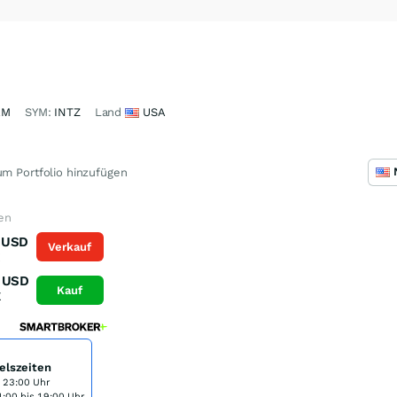
1M
SYM:
INTZ
Land
USA
m Portfolio hinzufügen
fen
USD
Verkauf
K
USD
Kauf
K
elszeiten
s 23:00 Uhr
:00 bis 19:00 Uhr