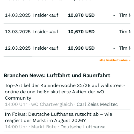
14.03.2025
14.03.2025
Insiderkauf
10,870
USD
-
Tim M
13.03.2025
13.03.2025
Insiderkauf
10,670
USD
-
Tim M
12.03.2025
12.03.2025
Insiderkauf
10,930
USD
-
Tim M
alle Insidertrades »
Branchen News: Luftfahrt und Raumfahrt
Top-Artikel der Kalenderwoche 32/26 auf wallstreet-
online.de und heißdiskutierte Aktien der wO
Community
14:00 Uhr · wO Chartvergleich ·
Carl Zeiss Meditec
Im Fokus: Deutsche Lufthansa rutscht ab – wie
reagiert der Markt im August 2026?
14:00 Uhr · Markt Bote ·
Deutsche Lufthansa