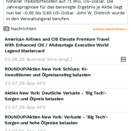
höherer Treibstoffkosten auf 71 Mio. US-Dollar. Die
Jahresprognose für das bereinigte Ergebnis je Aktie liegt
nun bei -0,65 bis 0,65 US-Dollar. John W. Dietrich wurde
in den Verwaltungsrat berufen.
Nachrichten
weitere Nachrichten »
American Airlines and Citi Elevate Premium Travel
With Enhanced Citi / AAdvantage Executive World
Legend Mastercard
03.08.26
Business Wire (engl.)
ROUNDUP/Aktien New York Schluss: KI-
Investitionen und Ölpreisanstieg belasten
23.07.26
dpa-AFX
Aktien New York: Deutliche Verluste - 'Big Tech'-
Sorgen und Ölpreis belasten
23.07.26
dpa-AFX
ROUNDUP/Aktien New York: Verluste - 'Big Tech'-
Sorgen und hohe Ölpreise belasten