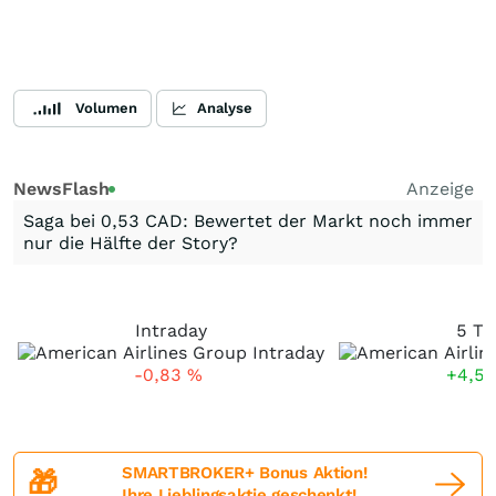
Volumen
Analyse
NewsFlash
Anzeige
Saga bei 0,53 CAD: Bewertet der Markt noch immer
nur die Hälfte der Story?
Intraday
5 Ta
-0,83
%
+4,5
SMARTBROKER+ Bonus Aktion!
🎁
Ihre Lieblingsaktie geschenkt!