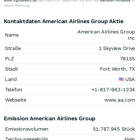
www.ingmarkets.de
veröffentlicht. Beachten Sie auch die
weiteren Hinweise
zu
dieser Werbung.
Kontaktdaten American Airlines Group Aktie
American Airlines Group
Name
Inc
Straße
1 Skyview Drive
PLZ
76155
Stadt
Fort Worth, TX
Land
USA
Telefon
+1-817-963-1234
Webseite
www.aa.com
Emission American Airlines Group
Emissionsvolumen
51.767.945
Stück
Zeichnungsgebühr
Nein