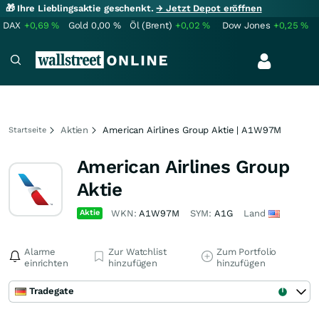
🎁 Ihre Lieblingsaktie geschenkt.
→ Jetzt Depot eröffnen
DAX
+0,69
%
Gold
0,00
%
Öl (Brent)
+0,02
%
Dow Jones
+0,25
%
Aktien
American Airlines Group Aktie | A1W97M
Startseite
American Airlines Group
Aktie
Aktie
WKN:
A1W97M
SYM:
A1G
Land
Alarme
Zur Watchlist
Zum Portfolio
einrichten
hinzufügen
hinzufügen
Tradegate