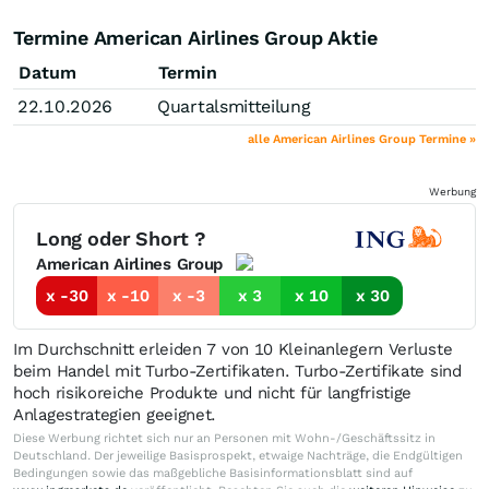
Termine American Airlines Group Aktie
Datum
Termin
22.10.2026
Quartalsmitteilung
alle American Airlines Group Termine »
Werbung
Long oder Short ?
American Airlines Group
x -30
x -10
x -3
x 3
x 10
x 30
Im Durchschnitt erleiden 7 von 10 Kleinanlegern Verluste
beim Handel mit Turbo-Zertifikaten. Turbo-Zertifikate sind
hoch risikoreiche Produkte und nicht für langfristige
Anlagestrategien geeignet.
Diese Werbung richtet sich nur an Personen mit Wohn-/Geschäftssitz in
Deutschland. Der jeweilige Basisprospekt, etwaige Nachträge, die Endgültigen
Bedingungen sowie das maßgebliche Basisinformationsblatt sind auf