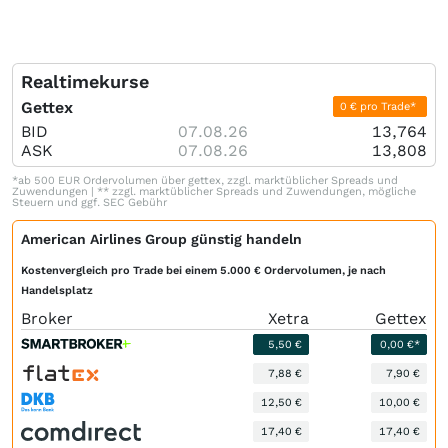
Realtimekurse
Gettex
0 € pro Trade*
BID
07.08.26
13,764
ASK
07.08.26
13,808
*ab 500 EUR Ordervolumen über gettex, zzgl. marktüblicher Spreads und
Zuwendungen | ** zzgl. marktüblicher Spreads und Zuwendungen, mögliche
Steuern und ggf. SEC Gebühr
American Airlines Group günstig handeln
Kostenvergleich pro Trade bei einem 5.000 € Ordervolumen, je nach
Handelsplatz
Broker
Xetra
Gettex
5,50 €
0,00 €*
7,88 €
7,90 €
12,50 €
10,00 €
17,40 €
17,40 €