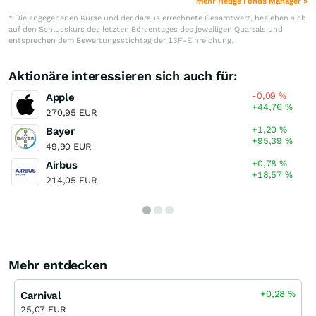
mehr Hedge Fonds Manager »
* Die angegebenen Kurse und der daraus errechnete Gesamtwert, beziehen sich
auf den Schlusskurs des letzten Börsentages des jeweiligen Quartals und
entsprechen dem Bewertungsstichtag der 13F-Einreichung.
Aktionäre interessieren sich auch für:
-0,09
%
Apple
+44,76
%
270,95 EUR
+1,20
%
Bayer
+95,39
%
49,90 EUR
+0,78
%
Airbus
+18,57
%
214,05 EUR
Mehr entdecken
+0,28
%
Carnival
25,07 EUR