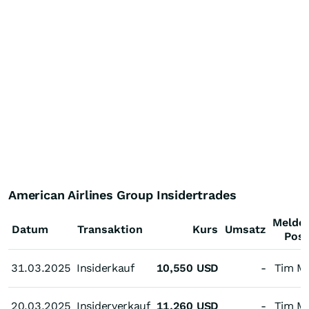
American Airlines Group Insidertrades
Melde
Datum
Transaktion
Kurs
Umsatz
Posi
31.03.2025
31.03.2025
Insiderkauf
10,550
USD
-
Tim M
20.03.2025
20.03.2025
Insiderverkauf
11,260
USD
-
Tim M