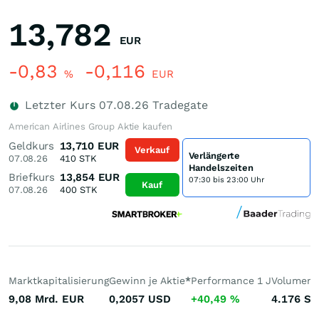
13,782
EUR
-0,83
-0,116
%
EUR
Letzter Kurs
07.08.26
Tradegate
American Airlines Group Aktie kaufen
Geldkurs
13,710
EUR
Verkauf
Verlängerte
07.08.26
410
STK
Handelszeiten
Briefkurs
13,854
EUR
07:30 bis 23:00 Uhr
Kauf
07.08.26
400
STK
Marktkapitalisierung
Gewinn je Aktie
*
Performance 1 J
Volumen 
9,08 Mrd.
EUR
0,2057
USD
+40,49
%
4.176
St.