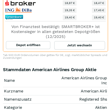
18,97 €
18,47 €
19,35 €
17,45 €
19,40 €
19,40 €
Von Finanztest bestätigt: SMARTBROKER+ ist
Kostensieger in allen getesteten Depotgrößen
(12/2025)
Depot eröffnen
Jetzt wechseln
*ab 500 EUR Ordervolumen über gettex für 0€, zzgl. marktüblicher Spreads und
Zuwendungen
Stammdaten American Airlines Group Aktie
American Airlines Group
Name
Inc
Kurzname
American Airli
Namenszusatz
Registered Shs
Kategorie
Aktien