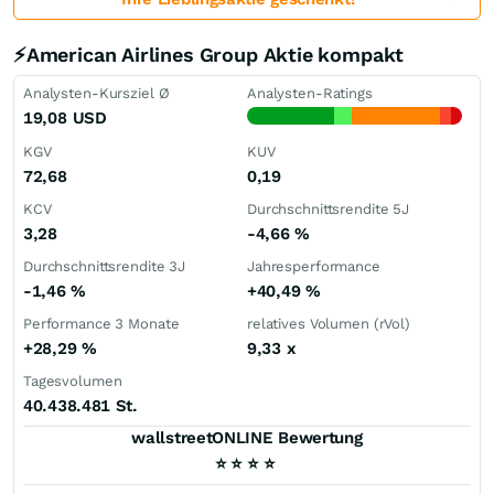
⚡American Airlines Group Aktie kompakt
Analysten-Kursziel Ø
Analysten-Ratings
19,08
USD
KGV
KUV
72,68
0,19
KCV
Durchschnittsrendite 5J
3,28
-4,66
%
Durchschnittsrendite 3J
Jahresperformance
-1,46
%
+40,49
%
Performance 3 Monate
relatives Volumen (rVol)
+28,29
%
9,33
x
Tagesvolumen
40.438.481 St.
wallstreetONLINE Bewertung
⭐
⭐
⭐
⭐