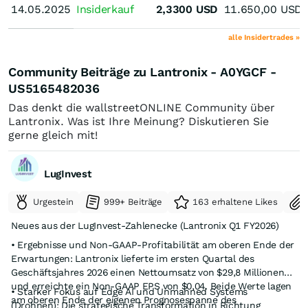
14.05.2025
14.05.2025
Insiderkauf
2,3300
USD
11.650,00
USD
alle Insidertrades »
Community Beiträge zu Lantronix - A0YGCF -
US5165482036
Das denkt die wallstreetONLINE Community über
Lantronix. Was ist Ihre Meinung? Diskutieren Sie
gerne gleich mit!
LugInvest
Urgestein
999+ Beiträge
163 erhaltene Likes
Neues aus der LugInvest-Zahlenecke (Lantronix Q1 FY2026)
• Ergebnisse und Non-GAAP-Profitabilität am oberen Ende der
Erwartungen: Lantronix lieferte im ersten Quartal des
Geschäftsjahres 2026 einen Nettoumsatz von $29,8 Millionen
und erreichte ein Non-GAAP EPS von $0,04. Beide Werte lagen
• Starker Fokus auf Edge AI und Unmanned Systems
am oberen Ende der eigenen Prognosespanne des
(Drohnen): Die strategische Transformation in Richtung