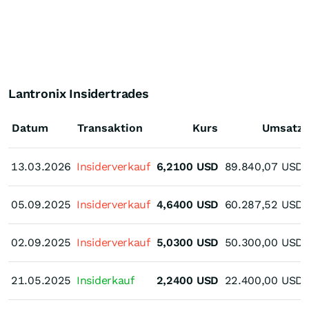
Lantronix Insidertrades
Datum
Transaktion
Kurs
Umsatz
13.03.2026
13.03.2026
Insiderverkauf
6,2100
USD
89.840,07
USD
05.09.2025
05.09.2025
Insiderverkauf
4,6400
USD
60.287,52
USD
02.09.2025
02.09.2025
Insiderverkauf
5,0300
USD
50.300,00
USD
21.05.2025
21.05.2025
Insiderkauf
2,2400
USD
22.400,00
USD