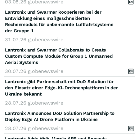
03.08.26
globenewswire
Lantronix und Swarmer kooperieren bei der
Entwicklung eines maßgeschneiderten
Rechenmoduls für unbemannte Luftfahrtsysteme
der Gruppe 1
31.07.26
globenewswire
Lantronix and Swarmer Collaborate to Create
Custom Compute Module for Group 1 Unmanned
Aerial Systems
30.07.26
globenewswire
Lantronix gibt Partnerschaft mit DoD Solution für
den Einsatz einer Edge-KI-Drohnenplattform in der
Ukraine bekannt
28.07.26
globenewswire
Lantronix Announces DoD Solution Partnership to
Deploy Edge AI Drone Platform in Ukraine
28.07.26
globenewswire
Lantronix Adds High-Margin ARR and Expands