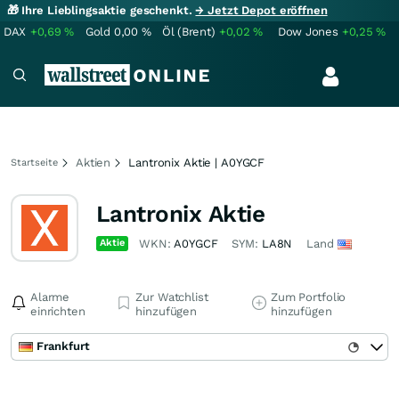
🎁 Ihre Lieblingsaktie geschenkt.
→ Jetzt Depot eröffnen
DAX
+0,69
%
Gold
0,00
%
Öl (Brent)
+0,02
%
Dow Jones
+0,25
%
Aktien
Lantronix Aktie | A0YGCF
Startseite
Lantronix Aktie
Aktie
WKN:
A0YGCF
SYM:
LA8N
Land
Alarme
Zur Watchlist
Zum Portfolio
einrichten
hinzufügen
hinzufügen
Frankfurt