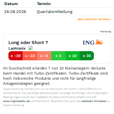
Datum
Termin
26.08.2026
Quartalsmitteilung
alle Lantronix Termine »
Werbung
Long oder Short ?
Lantronix
x -30
x -10
x -3
x 3
x 10
x 30
Im Durchschnitt erleiden 7 von 10 Kleinanlegern Verluste
beim Handel mit Turbo-Zertifikaten. Turbo-Zertifikate sind
hoch risikoreiche Produkte und nicht für langfristige
Anlagestrategien geeignet.
Diese Werbung richtet sich nur an Personen mit Wohn-/Geschäftssitz in
Deutschland. Der jeweilige Basisprospekt, etwaige Nachträge, die Endgültigen
Bedingungen sowie das maßgebliche Basisinformationsblatt sind auf
www.ingmarkets.de
veröffentlicht. Beachten Sie auch die
weiteren Hinweise
zu
dieser Werbung.