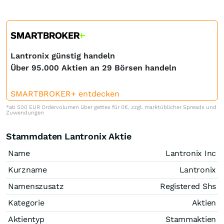
Lantronix günstig handeln
Über 95.000 Aktien an 29 Börsen handeln
SMARTBROKER+ entdecken
*ab 500 EUR Ordervolumen über gettex für 0€, zzgl. marktüblicher Spreads und
Zuwendungen
Stammdaten Lantronix Aktie
Name
Lantronix Inc
Kurzname
Lantronix
Namenszusatz
Registered Shs
Kategorie
Aktien
Aktientyp
Stammaktien