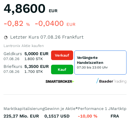
4,8600
EUR
-0,82
-0,0400
%
EUR
Letzter Kurs
07.08.26
Frankfurt
Lantronix Aktie kaufen
Geldkurs
5,0000
EUR
Verkauf
Verlängerte
07.08.26
1.800
STK
Handelszeiten
Briefkurs
5,3500
EUR
07:30 bis 23:00 Uhr
Kauf
07.08.26
1.700
STK
Marktkapitalisierung
Gewinn je Aktie
*
Performance 1 J
Martktpla
225,27 Mio.
EUR
0,1517
USD
-10,00
%
FRA