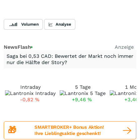
Volumen
Analyse
NewsFlash
Anzeige
Saga bei 0,53 CAD: Bewertet der Markt noch immer
nur die Hälfte der Story?
Intraday
5 Tage
1 Mon
-0,82
%
+9,46
%
+3,40
SMARTBROKER+ Bonus Aktion!
🎁
Ihre Lieblingsaktie geschenkt!