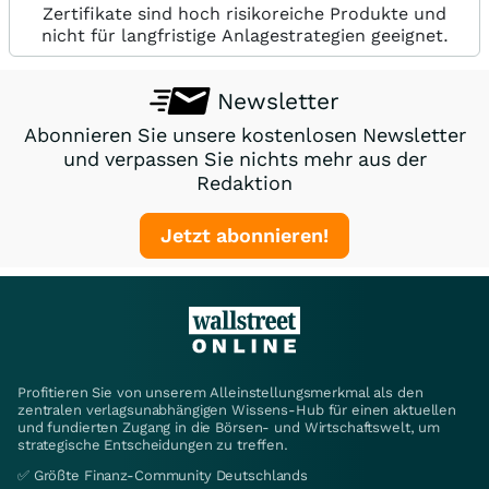
Zertifikate sind hoch risikoreiche Produkte und
nicht für langfristige Anlagestrategien geeignet.
Newsletter
Abonnieren Sie unsere kostenlosen Newsletter
und verpassen Sie nichts mehr aus der
Redaktion
Jetzt abonnieren!
Profitieren Sie von unserem Alleinstellungsmerkmal als den
zentralen verlagsunabhängigen Wissens-Hub für einen aktuellen
und fundierten Zugang in die Börsen- und Wirtschaftswelt, um
strategische Entscheidungen zu treffen.
✅ Größte Finanz-Community Deutschlands