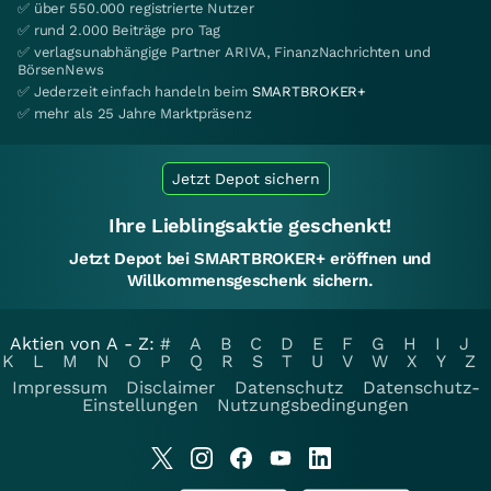
✅ über 550.000 registrierte Nutzer
✅ rund 2.000 Beiträge pro Tag
✅ verlagsunabhängige Partner ARIVA, FinanzNachrichten und
BörsenNews
✅ Jederzeit einfach handeln beim
SMARTBROKER+
✅ mehr als 25 Jahre Marktpräsenz
Jetzt Depot sichern
Ihre Lieblingsaktie geschenkt!
Jetzt Depot bei SMARTBROKER+ eröffnen und
Willkommensgeschenk sichern.
Aktien von A - Z:
#
A
B
C
D
E
F
G
H
I
J
K
L
M
N
O
P
Q
R
S
T
U
V
W
X
Y
Z
Impressum
Disclaimer
Datenschutz
Datenschutz-
Einstellungen
Nutzungsbedingungen