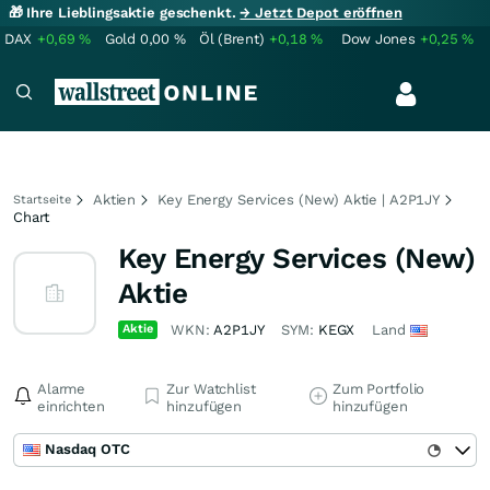
🎁 Ihre Lieblingsaktie geschenkt.
→ Jetzt Depot eröffnen
DAX
+0,69
%
Gold
0,00
%
Öl (Brent)
+0,18
%
Dow Jones
+0,25
%
Aktien
Key Energy Services (New) Aktie | A2P1JY
Startseite
Chart
Key Energy Services (New)
Aktie
Aktie
WKN:
A2P1JY
SYM:
KEGX
Land
Alarme
Zur Watchlist
Zum Portfolio
einrichten
hinzufügen
hinzufügen
Nasdaq OTC