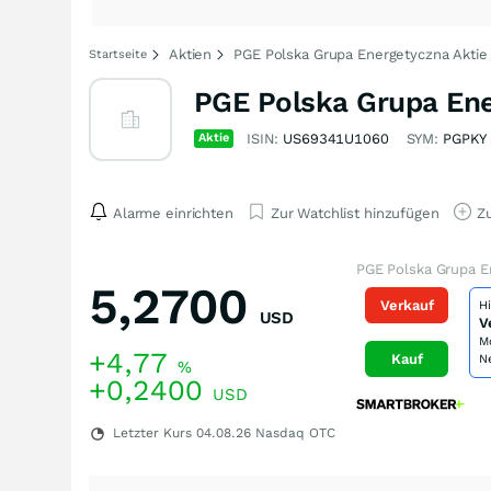
Aktien
PGE Polska Grupa Energetyczna Aktie
Startseite
PGE Polska Grupa Ene
Aktie
ISIN:
US69341U1060
SYM:
PGPKY
Alarme einrichten
Zur Watchlist hinzufügen
Zu
PGE Polska Grupa E
5,2700
Verkauf
H
USD
V
M
+4,77
Kauf
N
%
+0,2400
USD
Letzter Kurs
04.08.26
Nasdaq OTC