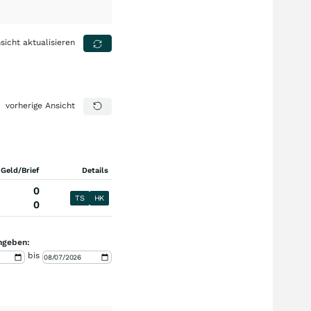
sicht aktualisieren
vorherige Ansicht
 Geld/Brief
Details
0
TS
HK
0
ngeben:
bis