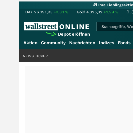
🎁 Ihre Lieblingsakt
DAX
26.391,93
+0,83
%
Gold
4.325,02
+1,99
%
Öl 
Depot eröffnen
Aktien
Community
Nachrichten
Indizes
Fonds
NEWS TICKER