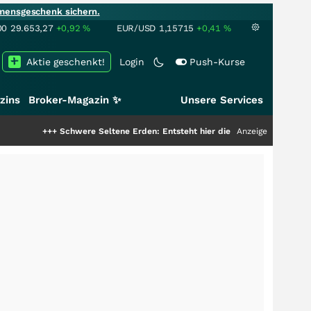
mensgeschenk sichern.
00
29.653,27
+0,92
%
EUR/USD
1,15715
+0,41
%
Aktie geschenkt!
Login
Push-Kurse
zins
Broker-Magazin ✨
Unsere Services
+++
Schwere Seltene Erden: Entsteht hier die nächste Milliardenstory?
Anzeige
+