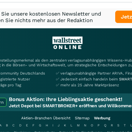
 Sie unsere kostenlosen Newsletter und
Jetz
n Sie nichts mehr aus der Redaktion
instellungsmerkmal als den zentralen verlagsunabhängigen Wissens-Hub 
 in die Börsen- und Wirtschaftswelt, um strategische Entscheidungen zu
Community Deutschlands
✅ verlagsunabhängige Partner ARIVA, Fi
gistrierte Nutzer
✅ Jederzeit einfach handeln beim
SMART
räge pro Tag
✅ mehr als 25 Jahre Marktpräsenz
Bonus Aktion:
Ihre Lieblingsaktie geschenkt!
rn
Jetzt Depot bei SMARTBROKER+ eröffnen und Willkommen
Aktien-Branchen Übersicht
Sitemap
Werbung
A
B
C
D
E
F
G
H
I
J
K
L
M
N
O
P
Q
R
S
T