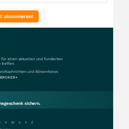
t abonnieren!
für einen aktuellen und fundierten
 treffen.
nanzNachrichten und BörsenNews
BROKER+
sgeschenk sichern.
U
V
W
X
Y
Z