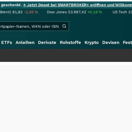
ie geschenkt.
→ Jetzt Depot bei SMARTBROKER+ eröffnen und Willkom
(Brent)
81,82
-2,05
%
Dow Jones
53.987,42
+0,16
%
US Tech 1
ETFs
Anleihen
Derivate
Rohstoffe
Krypto
Devisen
Fest