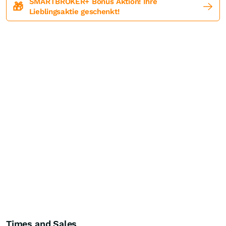
SMARTBROKER+ Bonus Aktion! Ihre
🎁
Lieblingsaktie geschenkt!
Times and Sales