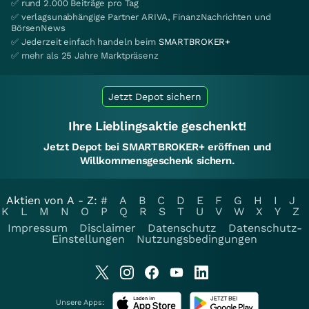
✅ rund 2.000 Beiträge pro Tag
✅ verlagsunabhängige Partner ARIVA, FinanzNachrichten und
BörsenNews
✅ Jederzeit einfach handeln beim
SMARTBROKER+
✅ mehr als 25 Jahre Marktpräsenz
Jetzt Depot sichern
Ihre Lieblingsaktie geschenkt!
Jetzt Depot bei SMARTBROKER+ eröffnen und
Willkommensgeschenk sichern.
Aktien von A - Z:
#
A
B
C
D
E
F
G
H
I
J
K
L
M
N
O
P
Q
R
S
T
U
V
W
X
Y
Z
Impressum
Disclaimer
Datenschutz
Datenschutz-
Einstellungen
Nutzungsbedingungen
Unsere Apps: