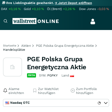
🎁 Ihre Lieblingsaktie geschenkt.
→ Jetzt Depot eröffnen
DAX
+0,16
%
Gold
+0,10
%
Öl (Brent)
+2,26
%
Dow Jones
-0,03
%
Aktien
PGE Polska Grupa Energetyczna Aktie
Startseite
Handelsplätze
PGE Polska Grupa
Energetyczna Aktie
Aktie
SYM:
PGPKY
Land
Alarme
Zur Watchlist
Zum Portfolio
einrichten
hinzufügen
hinzufügen
Nasdaq OTC