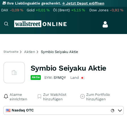
🎁 Ihre Lieblingsaktie geschenkt.
→ Jetzt Depot eröffnen
DAX
-0,09
%
Gold
+0,01
%
Öl (Brent)
+5,15
%
Dow Jones
-0,92
%
Aktien
Symbio Seiyaku Aktie
Startseite
Symbio Seiyaku Aktie
Aktie
SYM:
SYMQY
Land
Alarme
Zur Watchlist
Zum Portfolio
einrichten
hinzufügen
hinzufügen
Nasdaq OTC