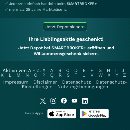
✅ Jederzeit einfach handeln beim
SMARTBROKER+
✅ mehr als 25 Jahre Marktpräsenz
Jetzt Depot sichern
Ihre Lieblingsaktie geschenkt!
Jetzt Depot bei SMARTBROKER+ eröffnen und
Willkommensgeschenk sichern.
Aktien von A - Z:
#
A
B
C
D
E
F
G
H
I
J
K
L
M
N
O
P
Q
R
S
T
U
V
W
X
Y
Z
Impressum
Disclaimer
Datenschutz
Datenschutz-
Einstellungen
Nutzungsbedingungen
Unsere Apps: