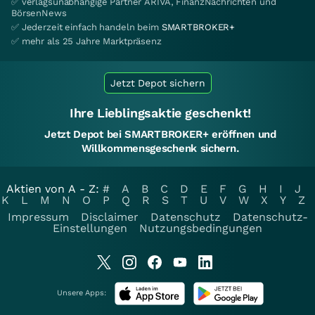
✅ verlagsunabhängige Partner ARIVA, FinanzNachrichten und
BörsenNews
✅ Jederzeit einfach handeln beim
SMARTBROKER+
✅ mehr als 25 Jahre Marktpräsenz
Jetzt Depot sichern
Ihre Lieblingsaktie geschenkt!
Jetzt Depot bei SMARTBROKER+ eröffnen und
Willkommensgeschenk sichern.
Aktien von A - Z:
#
A
B
C
D
E
F
G
H
I
J
K
L
M
N
O
P
Q
R
S
T
U
V
W
X
Y
Z
Impressum
Disclaimer
Datenschutz
Datenschutz-
Einstellungen
Nutzungsbedingungen
Unsere Apps: