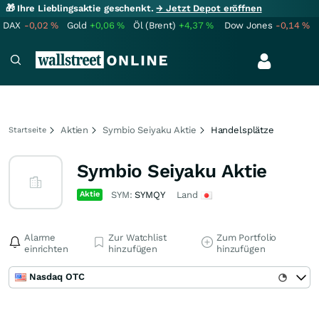
🎁 Ihre Lieblingsaktie geschenkt.
→ Jetzt Depot eröffnen
DAX
-0,02
%
Gold
+0,06
%
Öl (Brent)
+4,37
%
Dow Jones
-0,14
%
Aktien
Symbio Seiyaku Aktie
Handelsplätze
Startseite
Symbio Seiyaku Aktie
Aktie
SYM:
SYMQY
Land
Alarme
Zur Watchlist
Zum Portfolio
einrichten
hinzufügen
hinzufügen
Nasdaq OTC