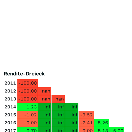
Rendite-Dreieck
2011
-100.00
2012
-100.00
nan
2013
-100.00
nan
nan
2014
1.23
inf
inf
inf
2015
-1.02
inf
inf
inf
-9.52
2016
0.00
inf
inf
inf
-2.41
5.26
2017
0.70
inf
inf
inf
0.00
5.13
5.00