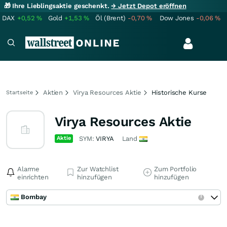
🎁 Ihre Lieblingsaktie geschenkt.
→ Jetzt Depot eröffnen
DAX
+0,52
%
Gold
+1,53
%
Öl (Brent)
-0,70
%
Dow Jones
-0,06
%
Aktien
Virya Resources Aktie
Historische Kurse
Startseite
Virya Resources Aktie
Aktie
SYM:
VIRYA
Land
Alarme
Zur Watchlist
Zum Portfolio
einrichten
hinzufügen
hinzufügen
Bombay