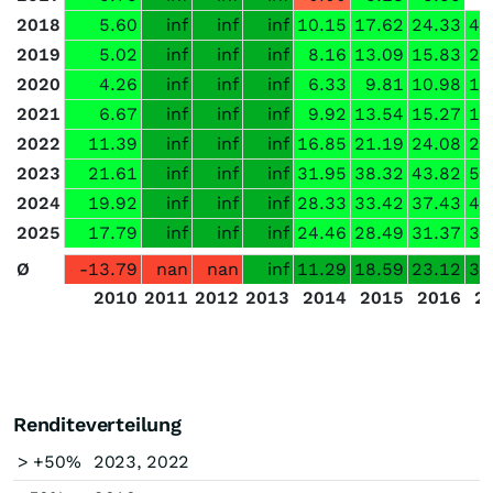
2018
5.60
inf
inf
inf
10.15
17.62
24.33
47
2019
5.02
inf
inf
inf
8.16
13.09
15.83
21
2020
4.26
inf
inf
inf
6.33
9.81
10.98
13
2021
6.67
inf
inf
inf
9.92
13.54
15.27
17
2022
11.39
inf
inf
inf
16.85
21.19
24.08
28
2023
21.61
inf
inf
inf
31.95
38.32
43.82
51
2024
19.92
inf
inf
inf
28.33
33.42
37.43
42
2025
17.79
inf
inf
inf
24.46
28.49
31.37
35
Ø
-13.79
nan
nan
inf
11.29
18.59
23.12
32
2010
2011
2012
2013
2014
2015
2016
2
Renditeverteilung
> +50%
2023, 2022