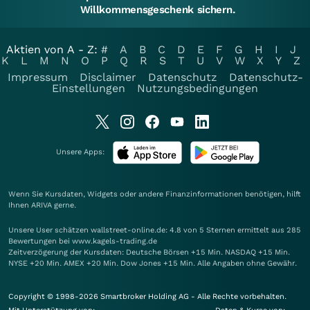
Willkommensgeschenk sichern.
Aktien von A - Z:
#
A
B
C
D
E
F
G
H
I
J
K
L
M
N
O
P
Q
R
S
T
U
V
W
X
Y
Z
Impressum
Disclaimer
Datenschutz
Datenschutz-
Einstellungen
Nutzungsbedingungen
Unsere Apps:
Wenn Sie Kursdaten, Widgets oder andere Finanzinformationen benötigen, hilft
Ihnen
ARIVA
gerne.
Unsere User schätzen wallstreet-online.de: 4.8 von 5 Sternen ermittelt aus 285
Bewertungen bei www.kagels-trading.de
Zeitverzögerung der Kursdaten: Deutsche Börsen +15 Min. NASDAQ +15 Min.
NYSE +20 Min. AMEX +20 Min. Dow Jones +15 Min. Alle Angaben ohne Gewähr.
Copyright © 1998-2026 Smartbroker Holding AG - Alle Rechte vorbehalten.