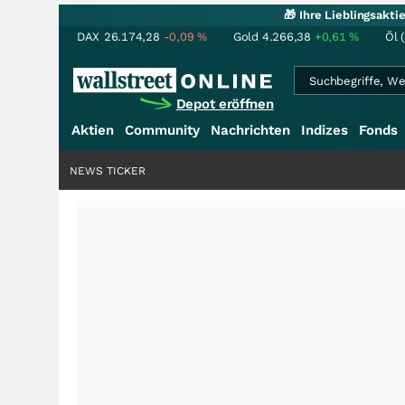
🎁 Ihre Lieblingsakt
DAX
26.174,28
-0,09
%
Gold
4.266,38
+0,61
%
Öl 
Depot eröffnen
Aktien
Community
Nachrichten
Indizes
Fonds
NEWS TICKER