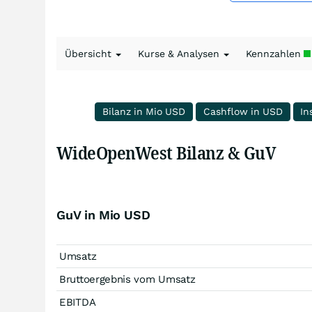
Übersicht
Kurse & Analysen
Kennzahlen
Bilanz in Mio USD
Cashflow in USD
In
WideOpenWest Bilanz & GuV
GuV in Mio USD
Umsatz
Bruttoergebnis vom Umsatz
EBITDA