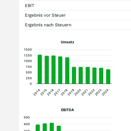
EBIT
Ergebnis vor Steuer
Ergebnis nach Steuern
Umsatz
1500
1250
1000
750
500
250
0
2016
2020
2024
2017
2021
2014
2018
2022
2015
2019
2023
EBITDA
500
400