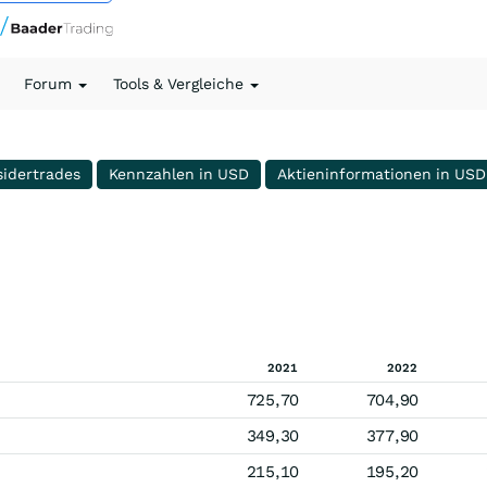
Forum
Tools & Vergleiche
sidertrades
Kennzahlen in USD
Aktieninformationen in USD
2021
2022
725,70
704,90
349,30
377,90
215,10
195,20