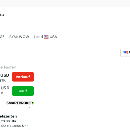
anz
G5
SYM:
WOW
Land
USA
e kaufen
USD
Verkauf
STK
USD
Kauf
TK
elszeiten
s 23:00 Uhr
:00 bis 19:00 Uhr