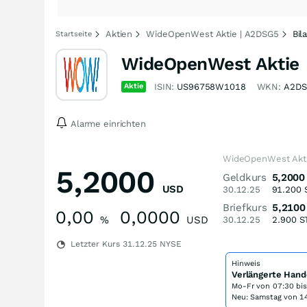
Aktien
WideOpenWest Aktie | A2DSG5
Bil
Startseite
WideOpenWest Aktie
Aktie
ISIN:
US96758W1018
WKN:
A2DS
Alarme einrichten
WideOpenWest Akti
5,2000
Geldkurs
5,2000
USD
30.12.25
91.200
Briefkurs
5,2100
0,00
0,0000
%
USD
30.12.25
2.900
S
Letzter Kurs
31.12.25
NYSE
Hinweis
Verlängerte Hand
Mo-Fr von
07:30 bi
Neu: Samstag von 14