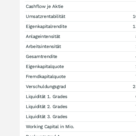
Cashflow je Aktie
Umsatzrentabilität
1
Eigenkapitalrendite
1
Anlageintensität
Arbeitsintensität
Gesamtrendite
Eigenkapitalquote
Fremdkapitalquote
Verschuldungsgrad
2
Liquidität 1. Grades
Liquidität 2. Grades
Liquidität 3. Grades
Working Capital in Mio.