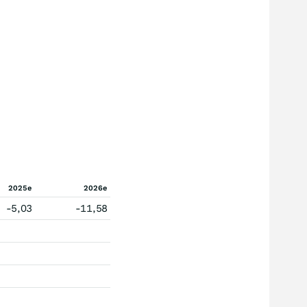
2025e
2026e
-5,03
-11,58