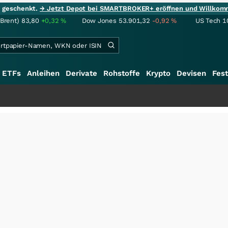
ie geschenkt.
→ Jetzt Depot bei SMARTBROKER+ eröffnen und Willkom
(Brent)
83,80
+0,32
%
Dow Jones
53.901,32
-0,92
%
US Tech 1
ETFs
Anleihen
Derivate
Rohstoffe
Krypto
Devisen
Fest