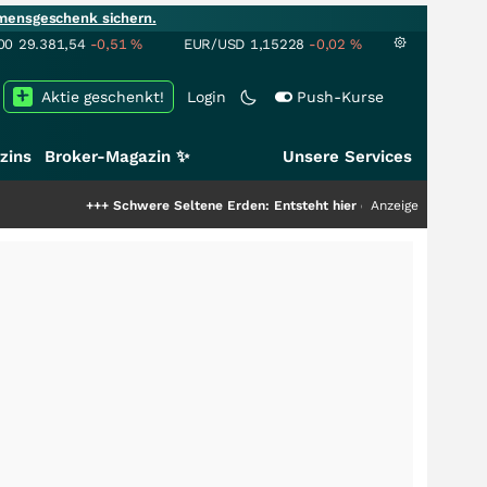
mensgeschenk sichern.
00
29.381,54
-0,51
%
EUR/USD
1,15228
-0,02
%
Aktie geschenkt!
Login
Push-Kurse
zins
Broker-Magazin ✨
Unsere Services
+++
Schwere Seltene Erden: Entsteht hier die nächste Milliardenstory?
Anzeige
++