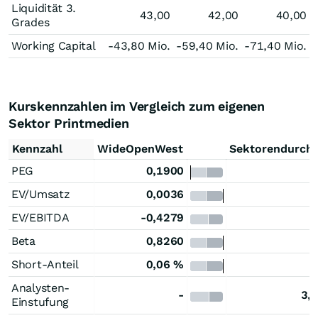
Liquidität 3.
43,00
42,00
40,00
Grades
Working Capital
-43,80 Mio.
-59,40 Mio.
-71,40 Mio.
Kurskennzahlen im Vergleich zum eigenen
Sektor Printmedien
Kennzahl
WideOpenWest
Sektorendurchs
PEG
0,1900
EV/Umsatz
0,0036
EV/EBITDA
-0,4279
-
Beta
0,8260
Short-Anteil
0,06 %
Analysten-
-
3,
Einstufung