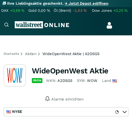
🎁 Ihre Lieblingsaktie geschenkt.
→ Jetzt Depot eröffnen
DAX
+0,69
%
Gold
0,00
%
Öl (Brent)
-1,53
%
Dow Jones
+0,25
%
Aktien
WideOpenWest Aktie | A2DSG5
Startseite
WideOpenWest Aktie
Aktie
WKN:
A2DSG5
SYM:
WOW
Land
Alarme einrichten
NYSE