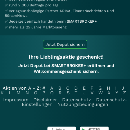
✅ rund 2.000 Beiträge pro Tag
✅ verlagsunabhängige Partner ARIVA, FinanzNachrichten und
BörsenNews
✅ Jederzeit einfach handeln beim
SMARTBROKER+
✅ mehr als 25 Jahre Marktpräsenz
Jetzt Depot sichern
Ihre Lieblingsaktie geschenkt!
Jetzt Depot bei SMARTBROKER+ eröffnen und
Willkommensgeschenk sichern.
Aktien von A - Z:
#
A
B
C
D
E
F
G
H
I
J
K
L
M
N
O
P
Q
R
S
T
U
V
W
X
Y
Z
Impressum
Disclaimer
Datenschutz
Datenschutz-
Einstellungen
Nutzungsbedingungen