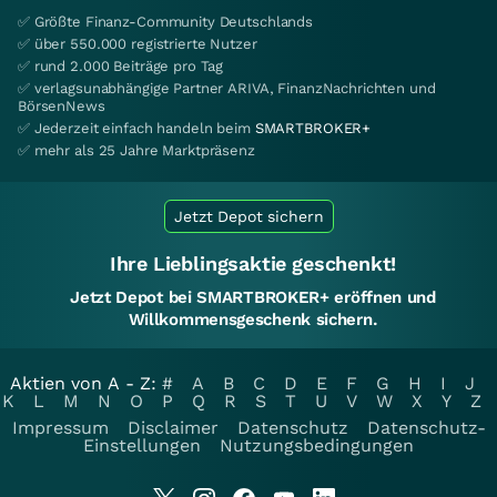
✅ Größte Finanz-Community Deutschlands
✅ über 550.000 registrierte Nutzer
✅ rund 2.000 Beiträge pro Tag
✅ verlagsunabhängige Partner ARIVA, FinanzNachrichten und
BörsenNews
✅ Jederzeit einfach handeln beim
SMARTBROKER+
✅ mehr als 25 Jahre Marktpräsenz
Jetzt Depot sichern
Ihre Lieblingsaktie geschenkt!
Jetzt Depot bei SMARTBROKER+ eröffnen und
Willkommensgeschenk sichern.
Aktien von A - Z:
#
A
B
C
D
E
F
G
H
I
J
K
L
M
N
O
P
Q
R
S
T
U
V
W
X
Y
Z
Impressum
Disclaimer
Datenschutz
Datenschutz-
Einstellungen
Nutzungsbedingungen