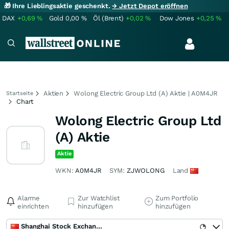
🎁 Ihre Lieblingsaktie geschenkt.
→ Jetzt Depot eröffnen
DAX
+0,69
%
Gold
0,00
%
Öl (Brent)
+0,02
%
Dow Jones
+0,25
%
Aktien
Wolong Electric Group Ltd (A) Aktie | A0M4JR
Startseite
Chart
Wolong Electric Group Ltd
(A) Aktie
Aktie
WKN:
A0M4JR
SYM:
ZJWOLONG
Land
Alarme
Zur Watchlist
Zum Portfolio
einrichten
hinzufügen
hinzufügen
Shanghai Stock Exchange