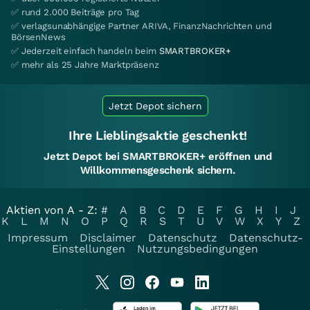
✅ rund 2.000 Beiträge pro Tag
✅ verlagsunabhängige Partner ARIVA, FinanzNachrichten und
BörsenNews
✅ Jederzeit einfach handeln beim
SMARTBROKER+
✅ mehr als 25 Jahre Marktpräsenz
Jetzt Depot sichern
Ihre Lieblingsaktie geschenkt!
Jetzt Depot bei SMARTBROKER+ eröffnen und
Willkommensgeschenk sichern.
Aktien von A - Z:
#
A
B
C
D
E
F
G
H
I
J
K
L
M
N
O
P
Q
R
S
T
U
V
W
X
Y
Z
Impressum
Disclaimer
Datenschutz
Datenschutz-
Einstellungen
Nutzungsbedingungen