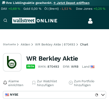
🎁 Ihre Lieblingsaktie geschenkt.
→ Jetzt Depot eröffnen
DAX
+0,69
%
Gold
0,00
%
Öl (Brent)
-1,53
%
Dow Jones
+0,25
%
Aktien
WR Berkley Aktie | 870493
Chart
Startseite
WR Berkley Aktie
Aktie
WKN:
870493
SYM:
WRB
Land
Alarme
Zur Watchlist
Zum Portfolio
einrichten
hinzufügen
hinzufügen
NYSE