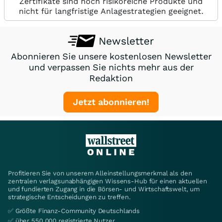
Zertifikate sind hoch risikoreiche Produkte und
nicht für langfristige Anlagestrategien geeignet.
Newsletter
Abonnieren Sie unsere kostenlosen Newsletter
und verpassen Sie nichts mehr aus der
Redaktion
Jetzt abonnieren!
Profitieren Sie von unserem Alleinstellungsmerkmal als den
zentralen verlagsunabhängigen Wissens-Hub für einen aktuellen
und fundierten Zugang in die Börsen- und Wirtschaftswelt, um
strategische Entscheidungen zu treffen.
✅ Größte Finanz-Community Deutschlands
✅ über 550.000 registrierte Nutzer