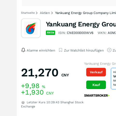
Aktien
Yankuang Energy Group Company Limit
Startseite
Yankuang Energy Grou
Aktie
ISIN:
CNE000000WV6
WKN:
A0M
Alarme einrichten
Zur Watchlist hinzufügen
Zu
Yankuang Energy Gr
21,270
Verkauf
H
CNY
V
M
+9,98
Kauf
N
%
+1,930
CNY
Letzter Kurs
10:29:43
Shanghai Stock
Exchange