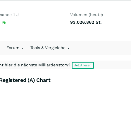
mance 1 J
Volumen (heute)
7
%
93.026.862
St.
Forum
Tools & Vergleiche
t hier die nächste Milliardenstory?
Jetzt lesen
egistered (A) Chart