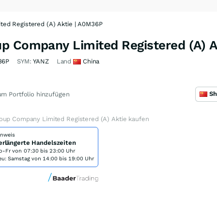
ed Registered (A) Aktie | A0M36P
p Company Limited Registered (A) A
36P
SYM:
YANZ
Land
China
m Portfolio hinzufügen
oup Company Limited Registered (A) Aktie kaufen
inweis
erlängerte Handelszeiten
o-Fr von
07:30 bis 23:00 Uhr
eu: Samstag von 14:00 bis 19:00 Uhr