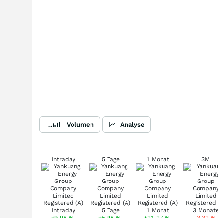
Volumen
Analyse
Intraday
5 Tage
1 Monat
3M
+9,98
%
+5,98
%
+21,27
%
-3,32
%