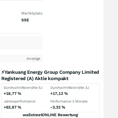
Martktplatz
SSE
Anzeige
⚡Yankuang Energy Group Company Limited
Registered (A) Aktie kompakt
Durchschnittsrendite 5J
Durchschnittsrendite 3J
+18,77
%
+17,12
%
Jahresperformance
Performance 3 Monate
+63,87
%
-3,32
%
wallstreetONLINE Bewertung