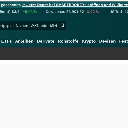
ie geschenkt.
→ Jetzt Depot bei SMARTBROKER+ eröffnen und Willkom
(Brent)
83,44
+5,03
%
Dow Jones
53.901,32
-0,92
%
US Tech 1
ETFs
Anleihen
Derivate
Rohstoffe
Krypto
Devisen
Fest