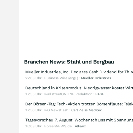
Branchen News: Stahl und Bergbau
Mueller Industries, Inc. Declares Cash Dividend for Thi
22:03 Uhr · Business Wire (engl.) ·
Mueller Industries
Deutschland in Krisenmodus: Niedrigwasser kostet Wirt
17:55 Uhr · wallstreetONLINE Redaktion ·
BASF
Der Börsen-Tag: Tech-Aktien trotzen Börsenflaute: Tele
17:50 Uhr · wO Newsflash ·
Carl Zeiss Meditec
Tagesvorschau 7. August: Wochenschluss mit Spannung:
16:03 Uhr · BörsenNEWS.de ·
Allianz