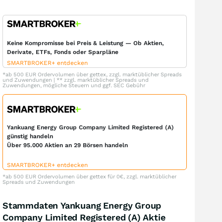
Keine Kompromisse bei Preis & Leistung — Ob Aktien,
Derivate, ETFs, Fonds oder Sparpläne
SMARTBROKER+ entdecken
*ab 500 EUR Ordervolumen über gettex, zzgl. marktüblicher Spreads
und Zuwendungen | ** zzgl. marktüblicher Spreads und
Zuwendungen, mögliche Steuern und ggf. SEC Gebühr
Yankuang Energy Group Company Limited Registered (A)
günstig handeln
Über 95.000 Aktien an 29 Börsen handeln
SMARTBROKER+ entdecken
*ab 500 EUR Ordervolumen über gettex für 0€, zzgl. marktüblicher
Spreads und Zuwendungen
Stammdaten Yankuang Energy Group
Company Limited Registered (A) Aktie