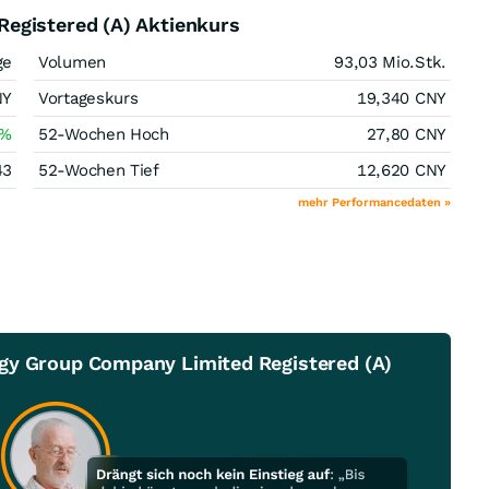
egistered (A) Aktienkurs
ge
Volumen
93,03 Mio.
Stk.
NY
Vortageskurs
19,340
CNY
%
52-Wochen Hoch
27,80
CNY
43
52-Wochen Tief
12,620
CNY
mehr Performancedaten »
gy Group Company Limited Registered (A)