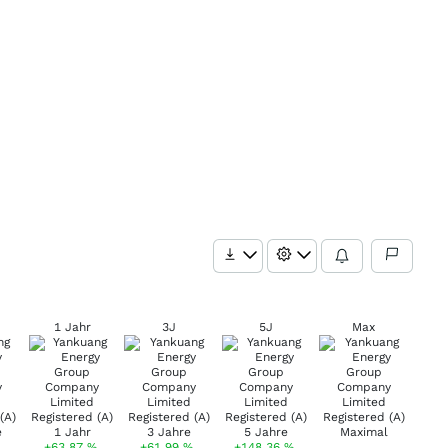
1 Jahr
3J
5J
Max
+63,87
%
+61,99
%
+148,36
%