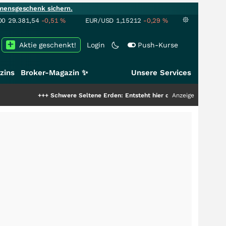
mensgeschenk sichern.
00
29.381,54
-0,51
%
EUR/USD
1,15212
-0,29
%
Aktie geschenkt!
Login
Push-Kurse
zins
Broker-Magazin ✨
Unsere Services
+++
Schwere Seltene Erden: Entsteht hier die nächste Milliardenstory?
Anzeige
+++