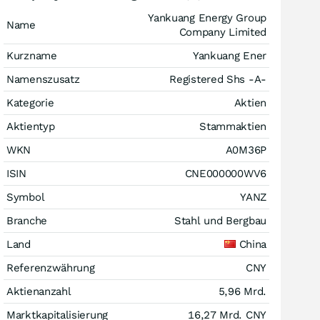
Yankuang Energy Group
Name
Company Limited
Kurzname
Yankuang Ener
Namenszusatz
Registered Shs -A-
Kategorie
Aktien
Aktientyp
Stammaktien
WKN
A0M36P
ISIN
CNE000000WV6
Symbol
YANZ
Branche
Stahl und Bergbau
Land
China
Referenzwährung
CNY
Aktienanzahl
5,96 Mrd.
Marktkapitalisierung
16,27 Mrd.
CNY