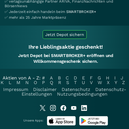
✅ verlagsunabhängige Partner ARIVA, FinanzNachrichten und
BörsenNews
✅ Jederzeit einfach handeln beim
SMARTBROKER+
✅ mehr als 25 Jahre Marktpräsenz
Jetzt Depot sichern
Ihre Lieblingsaktie geschenkt!
Jetzt Depot bei SMARTBROKER+ eröffnen und
Willkommensgeschenk sichern.
Aktien von A - Z:
#
A
B
C
D
E
F
G
H
I
J
K
L
M
N
O
P
Q
R
S
T
U
V
W
X
Y
Z
Impressum
Disclaimer
Datenschutz
Datenschutz-
Einstellungen
Nutzungsbedingungen
Unsere Apps: