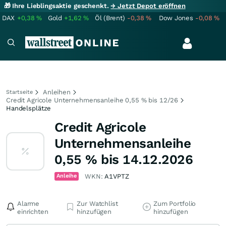
🎁 Ihre Lieblingsaktie geschenkt.
→ Jetzt Depot eröffnen
DAX
+0,38
%
Gold
+1,62
%
Öl (Brent)
-0,38
%
Dow Jones
-0,08
%
Anleihen
Startseite
Credit Agricole Unternehmensanleihe 0,55 % bis 12/26
Handelsplätze
Credit Agricole
Unternehmensanleihe
0,55 % bis 14.12.2026
Anleihe
WKN:
A1VPTZ
Alarme
Zur Watchlist
Zum Portfolio
einrichten
hinzufügen
hinzufügen