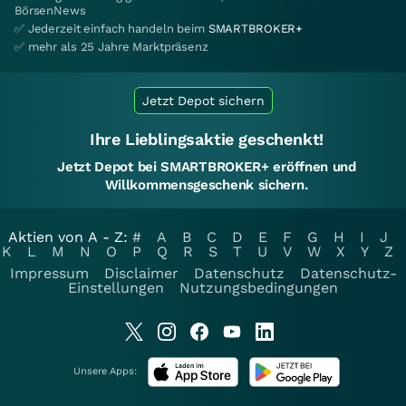
BörsenNews
✅ Jederzeit einfach handeln beim
SMARTBROKER+
✅ mehr als 25 Jahre Marktpräsenz
Jetzt Depot sichern
Ihre Lieblingsaktie geschenkt!
Jetzt Depot bei SMARTBROKER+ eröffnen und
Willkommensgeschenk sichern.
Aktien von A - Z:
#
A
B
C
D
E
F
G
H
I
J
K
L
M
N
O
P
Q
R
S
T
U
V
W
X
Y
Z
Impressum
Disclaimer
Datenschutz
Datenschutz-
Einstellungen
Nutzungsbedingungen
Unsere Apps: