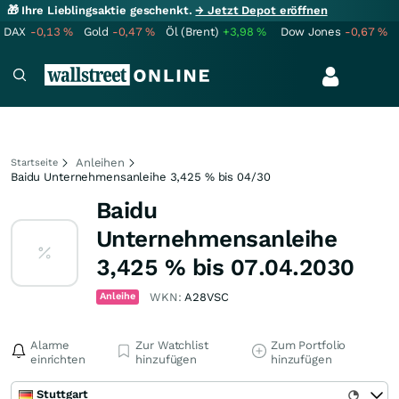
🎁 Ihre Lieblingsaktie geschenkt.
→ Jetzt Depot eröffnen
DAX
-0,13
%
Gold
-0,47
%
Öl (Brent)
+3,98
%
Dow Jones
-0,67
%
Anleihen
Startseite
Baidu Unternehmensanleihe 3,425 % bis 04/30
Baidu
Unternehmensanleihe
3,425 % bis 07.04.2030
Anleihe
WKN:
A28VSC
Alarme
Zur Watchlist
Zum Portfolio
einrichten
hinzufügen
hinzufügen
Stuttgart