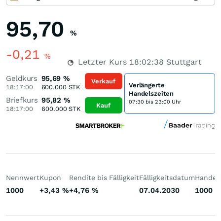
95,70
%
-0,21
%
Letzter Kurs
18:02:38
Stuttgart
Geldkurs
95,69
%
Verkauf
Verlängerte
18:17:00
600.000
STK
Handelszeiten
Briefkurs
95,82
%
07:30 bis 23:00 Uhr
Kauf
18:17:00
600.000
STK
Nennwert
Kupon
Rendite bis Fälligkeit
Fälligkeitsdatum
Handelb
1000
+3,43
%
+4,76
%
07.04.2030
1000