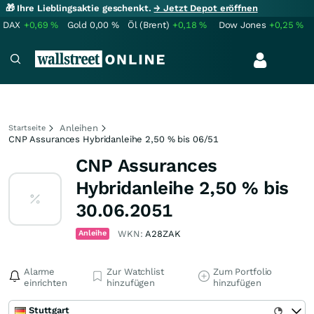
🎁 Ihre Lieblingsaktie geschenkt.
→ Jetzt Depot eröffnen
DAX
+0,69
%
Gold
0,00
%
Öl (Brent)
+0,18
%
Dow Jones
+0,25
%
Anleihen
Startseite
CNP Assurances Hybridanleihe 2,50 % bis 06/51
CNP Assurances
Hybridanleihe 2,50 % bis
30.06.2051
Anleihe
WKN:
A28ZAK
Alarme
Zur Watchlist
Zum Portfolio
einrichten
hinzufügen
hinzufügen
Stuttgart