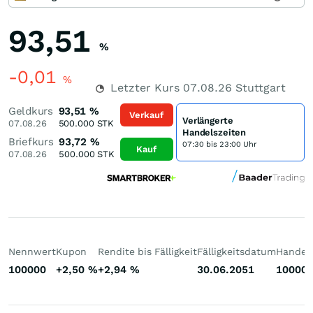
93,51
%
-0,01
%
Letzter Kurs
07.08.26
Stuttgart
Geldkurs
93,51
%
Verkauf
Verlängerte
07.08.26
500.000
STK
Handelszeiten
Briefkurs
93,72
%
07:30 bis 23:00 Uhr
Kauf
07.08.26
500.000
STK
Nennwert
Kupon
Rendite bis Fälligkeit
Fälligkeitsdatum
Handelb
100000
+2,50
%
+2,94
%
30.06.2051
10000