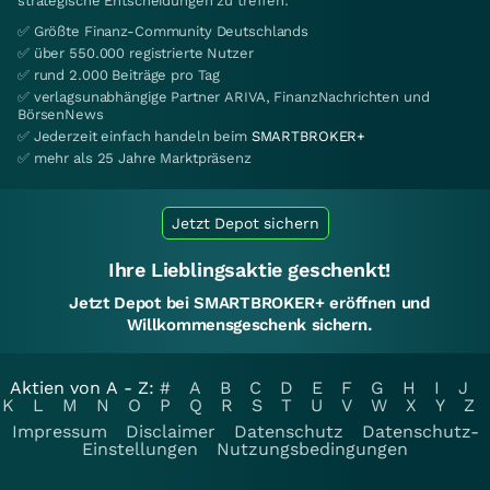
strategische Entscheidungen zu treffen.
✅ Größte Finanz-Community Deutschlands
✅ über 550.000 registrierte Nutzer
✅ rund 2.000 Beiträge pro Tag
✅ verlagsunabhängige Partner ARIVA, FinanzNachrichten und
BörsenNews
✅ Jederzeit einfach handeln beim
SMARTBROKER+
✅ mehr als 25 Jahre Marktpräsenz
Jetzt Depot sichern
Ihre Lieblingsaktie geschenkt!
Jetzt Depot bei SMARTBROKER+ eröffnen und
Willkommensgeschenk sichern.
Aktien von A - Z:
#
A
B
C
D
E
F
G
H
I
J
K
L
M
N
O
P
Q
R
S
T
U
V
W
X
Y
Z
Impressum
Disclaimer
Datenschutz
Datenschutz-
Einstellungen
Nutzungsbedingungen