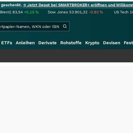
ie geschenkt.
→ Jetzt Depot bei SMARTBROKER+ eröffnen und Willkom
(Brent)
83,54
+5,15
%
Dow Jones
53.901,32
-0,92
%
US Tech 1
ETFs
Anleihen
Derivate
Rohstoffe
Krypto
Devisen
Fest