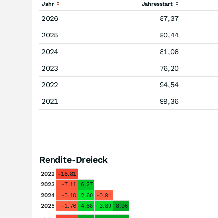
Jahr
Jahresstart
2026
87,37
2025
80,44
2024
81,06
2023
76,20
2022
94,54
2021
99,36
Rendite-Dreieck
2022
-18.81
2023
-7.11
6.27
2024
-5.10
2.60
-0.94
2025
-1.76
4.68
3.89
8.96