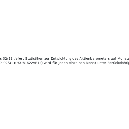
s 02/31
liefert Statistiken zur Entwicklung des Aktienbarometers auf Monats
is 02/31
(USU81522AE14)
wird für jeden einzelnen Monat unter Berücksichti