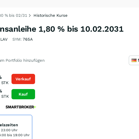
0 % bis 02/31
Historische Kurse
sanleihe 1,80 % bis 10.02.2031
LAV
SYM:
765A
m Portfolio hinzufügen
%
Verkauf
STK
%
Kauf
0
STK
elszeiten
s 23:00 Uhr
:00 bis 19:00 Uhr