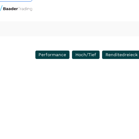
Performance
Hoch/Tief
Renditedreieck