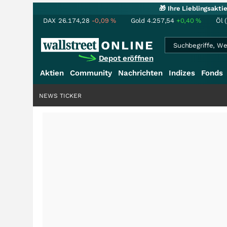
🎁 Ihre Lieblingsakt
DAX
26.174,28
-0,09
%
Gold
4.257,54
+0,40
%
Öl 
Depot eröffnen
Aktien
Community
Nachrichten
Indizes
Fonds
NEWS TICKER