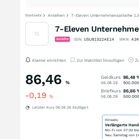
Anleihen
7-Eleven Unternehmensanleihe 1,8
Startseite
7-Eleven Unternehmen
Anleihe
ISIN:
USU81522AE14
WKN:
A3K
Alarme einrichten
Zur Watchlist hinzufügen
Zu
86,46
Geldkurs
86,48
%
06.08.26
500.000
Briefkurs
86,86
-0,19
%
06.08.26
500.00
Letzter Kurs
06.08.26
Stuttgart
Hinweis
Verlängerte Hand
Mo-Fr von
07:30 bi
Neu: Samstag von 14