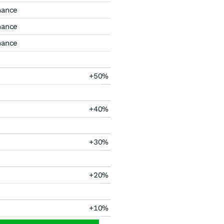
mance
mance
mance
+50%
+40%
+30%
+20%
+10%