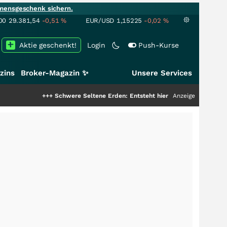
mensgeschenk sichern.
00
29.381,54
-0,51
%
EUR/USD
1,15225
-0,02
%
Aktie geschenkt!
Login
Push-Kurse
zins
Broker-Magazin ✨
Unsere Services
+++
Schwere Seltene Erden: Entsteht hier die nächste Milliardenstory?
Anzeige
+