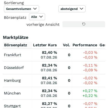
Sortierung
Gesamtvolumen
absteigend
Alle
Börsenplatz
vorherige Ansicht
Marktplätze
Börsenplatz
Letzter Kurs
Vol.
Performance
Ges
82,40
%
-0,03
%
Frankfurt
0
07.08.26
-0,03
%
82,34
%
-0,11
%
Düsseldorf
0
07.08.26
-0,09
%
82,41
%
-0,02
%
Hamburg
0
07.08.26
-0,02
%
82,34
%
+0,27
%
München
0
07.08.26
+0,22
%
82,27
%
-0,07
%
Stuttgart
0