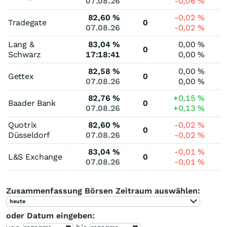
07.08.26
-0,06
%
82,60
%
-0,02
%
Tradegate
0
07.08.26
-0,02
%
Lang &
83,04
%
0,00
%
0
Schwarz
17:18:41
0,00
%
82,58
%
0,00
%
Gettex
0
07.08.26
0,00
%
82,76
%
+0,15
%
Baader Bank
0
07.08.26
+0,13
%
Quotrix
82,60
%
-0,02
%
0
Düsseldorf
07.08.26
-0,02
%
83,04
%
-0,01
%
L&S Exchange
0
07.08.26
-0,01
%
Zusammenfassung Börsen Zeitraum auswählen:
heute
oder Datum eingeben: