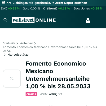
🎁 Ihre Lieblingsaktie geschenkt.
→ Jetzt Depot eröffnen
DAX
+0,69
%
Gold
0,00
%
Öl (Brent)
+0,18
%
Dow Jones
+0,25
%
Anleihen
Startseite
Fomento Economico Mexicano Unternehmensanleihe 1,00 % bis
05/33
Handelsplätze
Fomento Economico
Mexicano
Unternehmensanleihe
1,00 % bis 28.05.2033
Anleihe
WKN:
A3KQDC