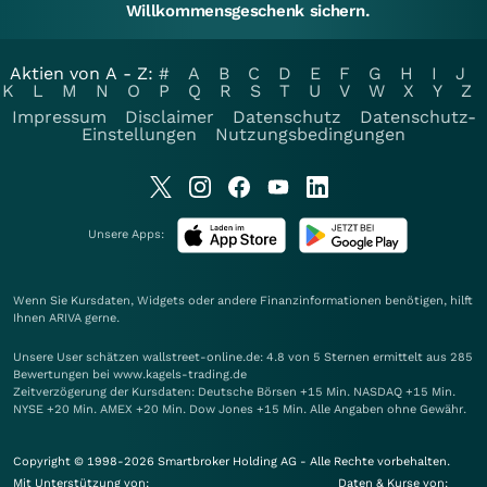
Willkommensgeschenk sichern.
Aktien von A - Z:
#
A
B
C
D
E
F
G
H
I
J
K
L
M
N
O
P
Q
R
S
T
U
V
W
X
Y
Z
Impressum
Disclaimer
Datenschutz
Datenschutz-
Einstellungen
Nutzungsbedingungen
Unsere Apps:
Wenn Sie Kursdaten, Widgets oder andere Finanzinformationen benötigen, hilft
Ihnen
ARIVA
gerne.
Unsere User schätzen wallstreet-online.de: 4.8 von 5 Sternen ermittelt aus 285
Bewertungen bei www.kagels-trading.de
Zeitverzögerung der Kursdaten: Deutsche Börsen +15 Min. NASDAQ +15 Min.
NYSE +20 Min. AMEX +20 Min. Dow Jones +15 Min. Alle Angaben ohne Gewähr.
Copyright © 1998-2026 Smartbroker Holding AG - Alle Rechte vorbehalten.
Mit Unterstützung von:
Daten & Kurse von: